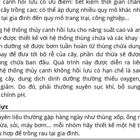
 canh hồi lưu có ưu điểm: tiết kiệm thời gian chă
 cây trồng cao; có thể áp dụng nhiều quy mô khác nh
tại gia đình đến quy mô trang trại, công nghiệp...
g hệ thống thủy canh hồi lưu cho năng suất cao và a
 được thiết kế với hệ thống thùng chứa và các khay 
h dưỡng sẽ được bơm tuần hoàn từ thùng chứa dun
hay để đưa tới bộ rễ của cây, phần dư thừa sẽ đượ
ng chứa ban đầu. Quá trình này được diễn ra liê
 hệ thống thủy canh không hồi lưu có hạn chế là s
ng cây, dung dịch dinh dưỡng thường thiếu oxygen
giảm. Do đó, phải thường xuyên sục khí, bổ sung
 chỉnh pH.
lực
yên liệu thường gặp hàng ngày như thùng xốp, ống 
dừa, sỏi, máy bơm... mỗi nhóm hãy thiết kế một hệ 
 hợp để trồng rau tại gia đình.