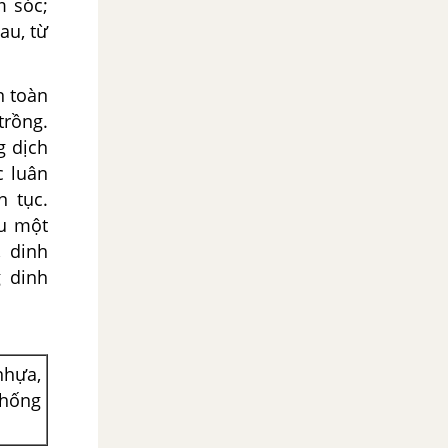
m sóc;
au, từ
n toàn
trồng.
g dịch
c luân
n tục.
au một
, dinh
 dinh
nhựa,
thống