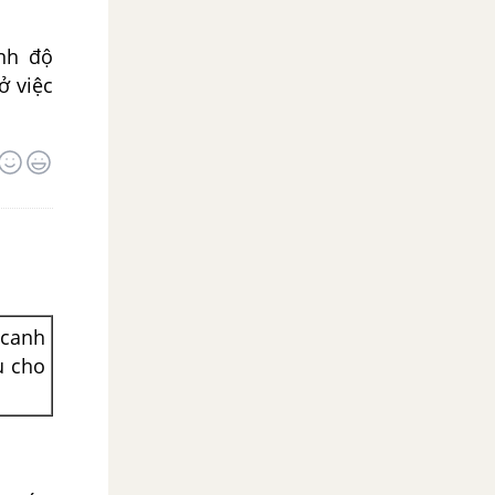
ình độ
ở việc
 canh
u cho