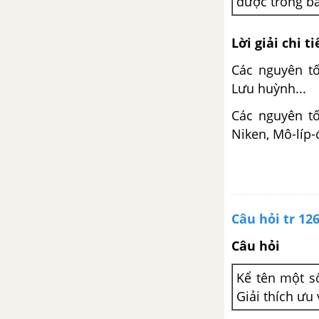
được trồng b
Lời giải chi ti
Các nguyên tố
Lưu huỳnh...
Các nguyên tố
Niken, Mô-líp-
Câu hỏi tr 12
Câu hỏi
Kể tên một số
Giải thích ưu