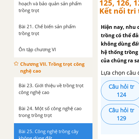
125, 126, 
hoạch và bảo quản sản phẩm
Kết nối tri
trồng trọt
Bài 21. Chế biến sản phẩm
Hiện nay, nhu c
trồng trọt
trồng có thể đả
không dùng đất
Ôn tập chương VI
hệ thống trồng
của chúng ra s
Chương VII. Trồng trọt công
nghệ cao
Lựa chọn câu 
Bài 23. Giới thiệu về trồng trọt
Câu hỏi tr
công nghệ cao
124
Bài 24. Một số công nghệ cao
Câu hỏi tr
trong trồng trọt
129
Bài 25. Công nghệ trồng cây
không dùng đất