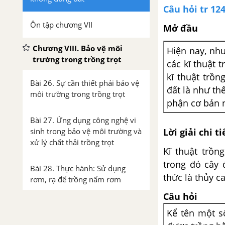
Câu hỏi tr 12
Ôn tập chương VII
Mở đầu
Chương VIII. Bảo vệ môi
Hiện nay, nh
trường trong trồng trọt
các kĩ thuật 
kĩ thuật trồn
Bài 26. Sự cần thiết phải bảo vệ
đất là như t
môi trường trong trồng trọt
phận cơ bản 
Bài 27. Ứng dụng công nghệ vi
sinh trong bảo vệ môi trường và
Lời giải chi ti
xử lý chất thải trồng trọt
Kĩ thuật trồn
trong đó cây 
Bài 28. Thực hành: Sử dụng
thức là thủy c
rơm, rạ để trồng nấm rơm
Câu hỏi
Kể tên một s