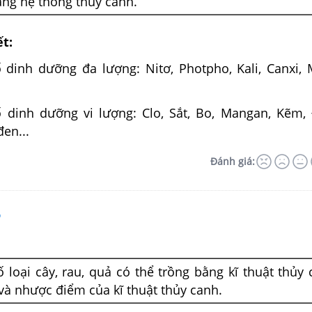
ằng hệ thống thủy canh.
ết:
 dinh dưỡng đa lượng: Nitơ, Photpho, Kali, Canxi, 
 dinh dưỡng vi lượng: Clo, Sắt, Bo, Mangan, Kẽm,
đen...
Đánh giá:
6
 loại cây, rau, quả có thể trồng bằng kĩ thuật thủy 
 và nhược điểm của kĩ thuật thủy canh.