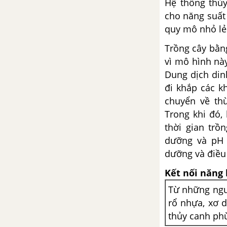
Hệ thống thủy
cho năng suất
quy mô nhỏ lẻ 
Trồng cây bằn
vì mô hình này
Dung dịch din
đi khắp các k
chuyển về thù
Trong khi đó,
thời gian trồ
dưỡng và pH 
dưỡng và điều
Kết nối năng 
Từ những ngu
rổ nhựa, xơ 
thủy canh phù