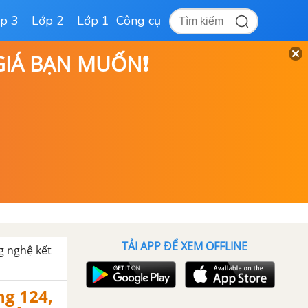
p 3
Lớp 2
Lớp 1
Công cụ
 GIÁ BẠN MUỐN❗
TẢI APP ĐỂ XEM OFFLINE
g nghệ kết
ng 124,