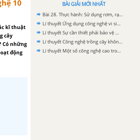
ghệ 10
BÀI GIẢI MỚI NHẤT
Bài 28. Thực hành: Sử dụng rơm, rạ để trồng nấm rơm trang 140, 141 SGK Công nghệ 10 Kết nối tri thức
Lí thuyết Ứng dụng công nghệ vi sinh trong bảo vệ môi trường và xử lí chất thải trồng trọt - Công nghệ 10 Công nghệ trồng trọt Kết nối tri thức
ác kĩ thuật
Lí thuyết Sự cần thiết phải bảo vệ môi trường trong trồng trọt - Công nghệ 10 Công nghệ trồng trọt Kết nối tri thức
g cây
Lí thuyết Công nghệ trồng cây không dùng đất - Công nghệ 10 Công nghệ trồng trọt Kết nối tri thức
o? Có những
Lí thuyết Một số công nghệ cao trong trồng trọt - Công nghệ 10 Công nghê trồng trọt Kết nối tri thức
hoạt động