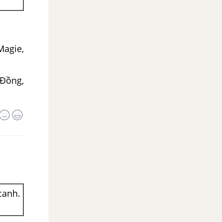
Magie,
 Đồng,
canh.