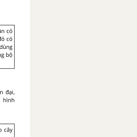
ần có
đó có
 dùng
ng bộ
n đại,
i hình
o cây