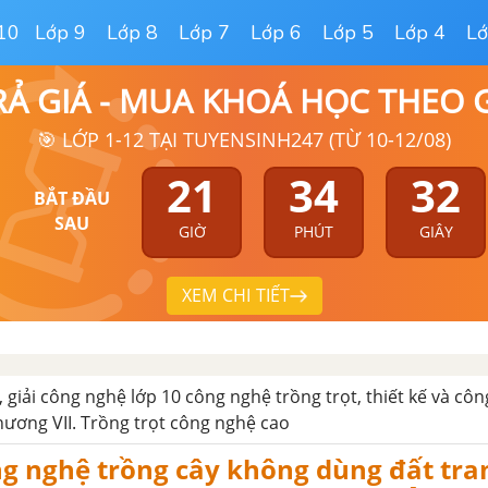
10
Lớp 9
Lớp 8
Lớp 7
Lớp 6
Lớp 5
Lớp 4
Lớ
RẢ GIÁ - MUA KHOÁ HỌC THEO
🎯 LỚP 1-12 TẠI TUYENSINH247 (TỪ 10-12/08)
21
34
31
BẮT ĐẦU
SAU
GIỜ
PHÚT
GIÂY
XEM CHI TIẾT
 giải công nghệ lớp 10 công nghệ trồng trọt, thiết kế và côn
ương VII. Trồng trọt công nghệ cao
ng nghệ trồng cây không dùng đất tra