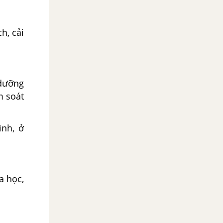
h, cải
 dưỡng
m soát
ình, ở
a học,