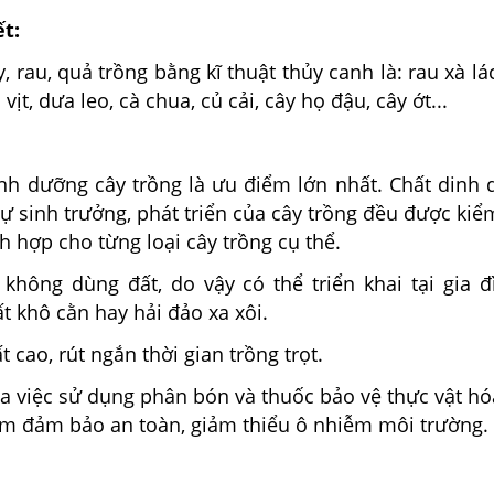
ết:
, rau, quả trồng bằng kĩ thuật thủy canh là: rau xà lác
vịt, dưa leo, cà chua, củ cải, cây họ đậu, cây ớt...
inh dưỡng cây trồng là ưu điểm lớn nhất. Chất dinh
sự sinh trưởng, phát triển của cây trồng đều được kiể
h hợp cho từng loại cây trồng cụ thể.
 không dùng đất, do vậy có thể triển khai tại gia đ
 khô cằn hay hải đảo xa xôi.
 cao, rút ngắn thời gian trồng trọt.
đa việc sử dụng phân bón và thuốc bảo vệ thực vật hó
m đảm bảo an toàn, giảm thiểu ô nhiễm môi trường.