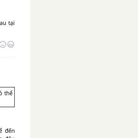
au tại
ó thể
kể đến