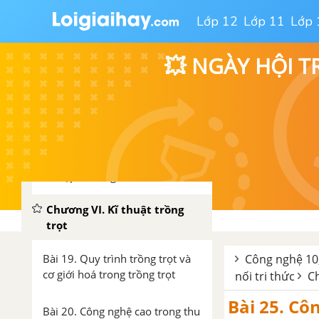
trừ
Lớp 12
Lớp 11
Lớp 
Bài 17. Một số bệnh hại cây
trồng thường gặp và biện pháp
💥 NGÀY HỘI T
phòng trừ
Bài 18. Ứng dụng công nghệ vi
sinh trong phòng trừ sâu, bệnh
hại cây trồng
Ôn tập chương V
Chương VI. Kĩ thuật trồng
trọt
Bài 19. Quy trình trồng trọt và
Công nghệ 10,
cơ giới hoá trong trồng trọt
nối tri thức
Ch
Bài 25. Cô
Bài 20. Công nghệ cao trong thu