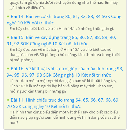
quay, tấm gỗ ở phía dưới sẽ chuyển động như thế nào. Em hãy
giải thích về điều đó.
Bài 14. Bản vẽ cơ khí trang 80, 81, 82, 83, 84 SGK Công
nghệ 10 Kết nối tri thức
Em hãy cho biết biết vẽ trên Hình 14.1 có những thông tin gì.
Bài 15. Bản vẽ xây dựng trang 85, 86, 87, 88, 89, 90,
91, 92 SGK Công nghệ 10 Kết nối tri thức
Em hãy đọc bản vẽ mặt bằng ở Hình 15.1 và cho biết các nội
dung của bản vẽ. Số phòng, chức năng, kích thước và trang thiết
bị mỗi phòng.
Bài 16. Vẽ kĩ thuật với sự trợ giúp của máy tính trang 93,
94, 95, 96, 97, 98 SGK Công nghệ 10 Kết nối tri thức
Hình 16.1a mô tả một người đang lập bản vẽ kĩ thuật bằng tay,
Hình 16.1b là một người lập bản vẽ bằng máy tính. Theo em,
mỗi người cần trang bị những gì?
Bài 11. Hình chiếu trục đo trang 64, 65, 66, 67, 68, 69,
70 SGK Công nghệ 10 Kết nối tri thức
Hai hình trên cùng biểu diễn một vật thể. Hãy cho biết các biểu
diễn nào giúp người xem dễ hình dung về hình dạng của vật thể
hơn?