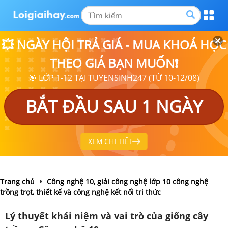
💥 NGÀY HỘI TRẢ GIÁ - MUA KHOÁ HỌC
THEO GIÁ BẠN MUỐN❗
🎯 LỚP 1-12 TẠI TUYENSINH247 (TỪ 10-12/08)
BẮT ĐẦU SAU 1 NGÀY
XEM CHI TIẾT
Trang chủ
Công nghệ 10, giải công nghệ lớp 10 công nghệ
trồng trọt, thiết kế và công nghệ kết nối tri thức
Lý thuyết khái niệm và vai trò của giống cây