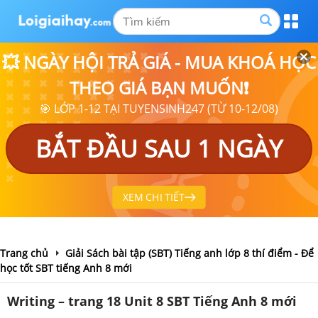
💥 NGÀY HỘI TRẢ GIÁ - MUA KHOÁ HỌC
THEO GIÁ BẠN MUỐN❗
🎯 LỚP 1-12 TẠI TUYENSINH247 (TỪ 10-12/08)
BẮT ĐẦU SAU 1 NGÀY
XEM CHI TIẾT
Trang chủ
Giải Sách bài tập (SBT) Tiếng anh lớp 8 thí điểm - Để
học tốt SBT tiếng Anh 8 mới
Writing – trang 18 Unit 8 SBT Tiếng Anh 8 mới