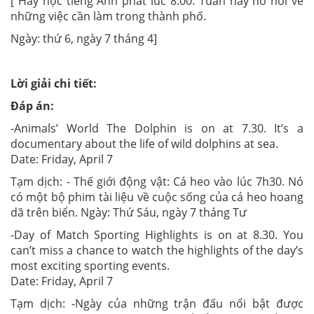
[ Hãy học tiếng Anh phát lúc 8:00. Tuần này nó nói về
những việc cần làm trong thành phố.
Ngày: thứ 6, ngày 7 tháng 4]
Lời giải chi tiết:
Đáp án:
-Animals’ World The Dolphin is on at 7.30. It’s a
documentary about the life of wild dolphins at sea.
Date: Friday, April 7
Tạm dịch: - Thế giới động vật: Cá heo vào lúc 7h30. Nó
có một bộ phim tài liệu về cuộc sống của cá heo hoang
dã trên biển. Ngày: Thứ Sáu, ngày 7 tháng Tư
-Day of Match Sporting Highlights is on at 8.30. You
can’t miss a chance to watch the highlights of the day’s
most exciting sporting events.
Date: Friday, April 7
Tạm dịch: -Ngày của những trận đấu nổi bật được