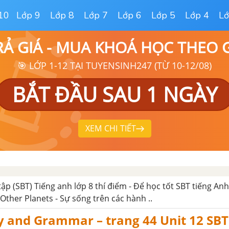
10
Lớp 9
Lớp 8
Lớp 7
Lớp 6
Lớp 5
Lớp 4
Lớ
RẢ GIÁ - MUA KHOÁ HỌC THEO
🎯 LỚP 1-12 TẠI TUYENSINH247 (TỪ 10-12/08)
BẮT ĐẦU SAU 1 NGÀY
XEM CHI TIẾT
tập (SBT) Tiếng anh lớp 8 thí điểm - Để học tốt SBT tiếng An
 Other Planets - Sự sống trên các hành ..
 and Grammar – trang 44 Unit 12 SBT