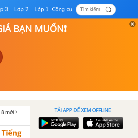
p 3
Lớp 2
Lớp 1
Công cụ
 GIÁ BẠN MUỐN❗
TẢI APP ĐỂ XEM OFFLINE
h 8 mới
 Tiếng