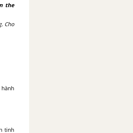
m the
g. Cho
c hành
h tinh