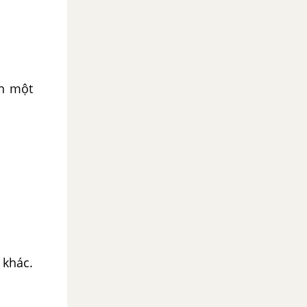
ên một
 khác.