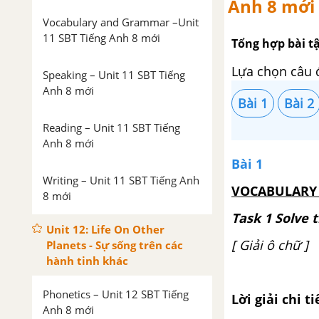
Anh 8 mới
Vocabulary and Grammar –Unit
11 SBT Tiếng Anh 8 mới
Tổng hợp bài tậ
Lựa chọn câu 
Speaking – Unit 11 SBT Tiếng
Anh 8 mới
Bài 1
Bài 2
Reading – Unit 11 SBT Tiếng
Anh 8 mới
Bài 1
Writing – Unit 11 SBT Tiếng Anh
VOCABULARY
8 mới
Task 1 Solve 
Unit 12: Life On Other
[ Giải ô chữ ]
Planets - Sự sống trên các
hành tinh khác
Phonetics – Unit 12 SBT Tiếng
Lời giải chi ti
Anh 8 mới