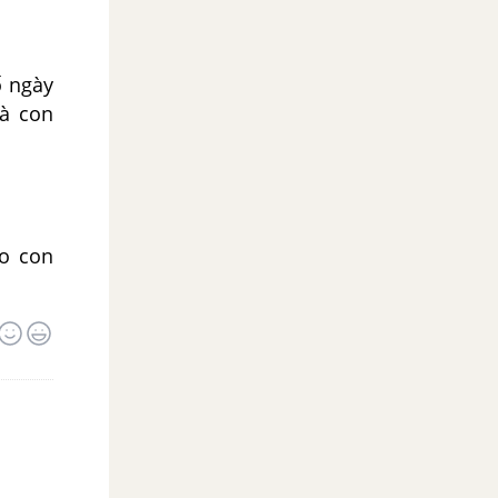
ố ngày
à con
ho con