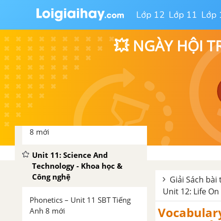
Vocabulary and Grammar Unit
Lớp 12
Lớp 11
Lớp 
10 SBT Tiếng Anh 8 mới
💥 NGÀY HỘI T
Speaking – Unit 10 SBT Tiếng
Anh 8 mới
Reading – Unit 10 SBT Tiếng
Anh 8 mới
Writing – Unit 10 SBT Tiếng Anh
8 mới
Unit 11: Science And
Technology - Khoa học &
Công nghệ
Giải Sách bài 
Unit 12: Life On
Phonetics – Unit 11 SBT Tiếng
Vocabulary
Anh 8 mới