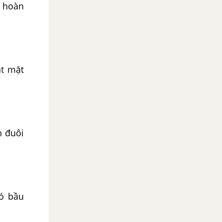
 hoàn
ặt mặt
n đuôi
có bầu