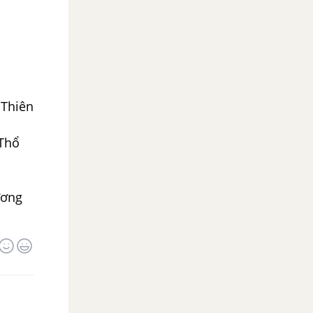
 Thiên
 Thổ
ương