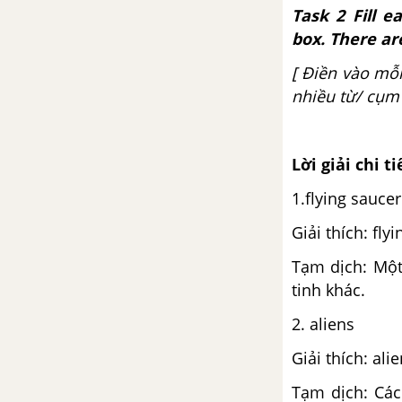
Task 2 Fill 
box. There a
[ Điền vào mỗi
nhiều từ/ cụm 
Lời giải chi ti
1.flying saucer
Giải thích: fly
Tạm dịch: Một
tinh khác.
2. aliens
Giải thích: al
Tạm dịch: Các