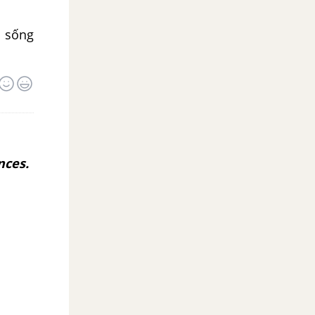
i sống
nces.