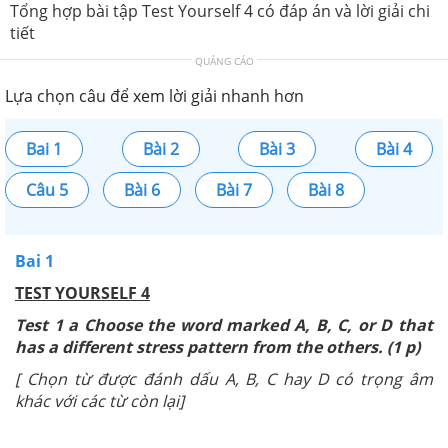
Tổng hợp bài tập Test Yourself 4 có đáp án và lời giải chi
tiết
QUẢNG CÁO
Lựa chọn câu để xem lời giải nhanh hơn
Bai 1
Bài 2
Bài 3
Bài 4
Câu 5
Bài 6
Bài 7
Bài 8
Bai 1
TEST YOURSELF 4
Test 1 a Choose the word marked A, B, C, or D that
has a different stress pattern from the others. (1 p)
[ Chọn từ được đánh dấu A, B, C hay D có trọng âm
khác với các từ còn lại]