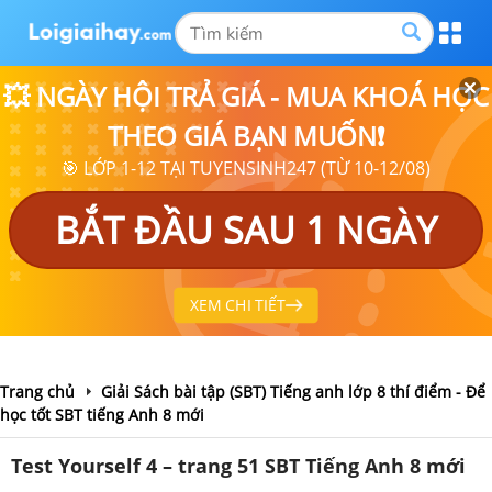
💥 NGÀY HỘI TRẢ GIÁ - MUA KHOÁ HỌC
THEO GIÁ BẠN MUỐN❗
🎯 LỚP 1-12 TẠI TUYENSINH247 (TỪ 10-12/08)
BẮT ĐẦU SAU 1 NGÀY
XEM CHI TIẾT
Trang chủ
Giải Sách bài tập (SBT) Tiếng anh lớp 8 thí điểm - Để
học tốt SBT tiếng Anh 8 mới
Test Yourself 4 – trang 51 SBT Tiếng Anh 8 mới