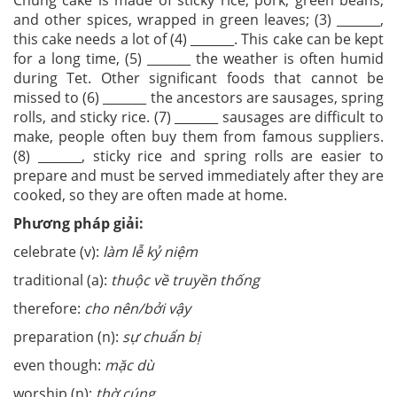
and other spices, wrapped in green leaves; (3) _______,
this cake needs a lot of (4) _______. This cake can be kept
for a long time, (5) _______ the weather is often humid
during Tet. Other significant foods that cannot be
missed to (6) _______ the ancestors are sausages, spring
rolls, and sticky rice. (7) _______ sausages are difficult to
make, people often buy them from famous suppliers.
(8) _______, sticky rice and spring rolls are easier to
prepare and must be served immediately after they are
cooked, so they are often made at home.
Phương pháp giải:
celebrate (v):
làm lễ kỷ niệm
traditional (a):
thuộc về truyền thống
therefore:
cho nên/bởi vậy
preparation (n):
sự chuẩn bị
even though:
mặc dù
worship (n):
thờ cúng