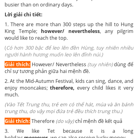
busier than on ordinary days.
Lời giải chi tiết:
1. There are more than 300 steps up the hill to Hung
King Temple;
however/ nevertheless
, any pilgrim
would like to reach the top.
(
Có hơn 300 bậc để leo lên đền Hùng, tuy nhiên nhiều
người hành hương muốn leo lên đỉnh núi.)
Giải thích:
However/ Nevertheless
(tuy nhiên)
dùng để
chỉ sự tương phản giữa hai mệnh đề.
2. At the Mid-Autumn Festival, kids can sing, dance, and
enjoy mooncakes;
therefore,
every child likes it very
much.
(Vào Tết Trung thu, trẻ em có thể hát, múa và ăn bánh
trung thu, do vậy mọi đứa trẻ đều thích trung thu.)
Giải thích:
Therefore
(do vậy)
chỉ mệnh đề kết quả
3. We like Tet because it is a long
holiday;
moreover,
we can also receive lucky money.