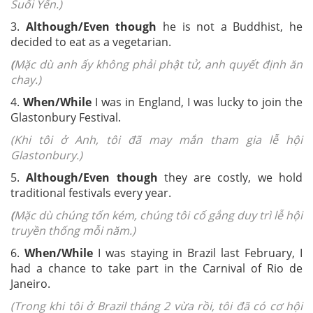
Suối Yến.)
3.
Although/Even though
he is not a Buddhist, he
decided to eat as a vegetarian.
(
Mặc dù anh ấy không phải phật tử, anh quyết định ăn
chay.)
4.
When/While
I was in England, I was lucky to join the
Glastonbury Festival.
(Khi tôi ở Anh, tôi đã may mắn tham gia lễ hội
Glastonbury.)
5.
Although/Even though
they are costly, we hold
traditional festivals every year.
(
Mặc dù chúng tốn kém, chúng tôi cố gắng duy trì lễ hội
truyền thống mỗi năm.)
6.
When/While
I was staying in Brazil last February, I
had a chance to take part in the Carnival of Rio de
Janeiro.
(Trong khi tôi ở Brazil tháng 2 vừa rồi, tôi đã có cơ hội