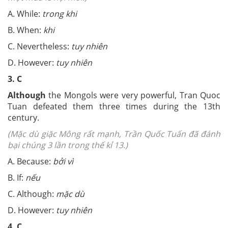
A. While:
trong khi
B. When:
khi
C. Nevertheless:
tuy nhiên
D. However:
tuy nhiên
3. C
Although
the Mongols were very powerful, Tran Quoc
Tuan defeated them three times during the 13th
century.
(Mặc dù giặc Mông rất mạnh, Trần Quốc Tuấn đã đánh
bại chúng 3 lần trong thế kỉ 13.)
A. Because:
bởi vì
B. If:
nếu
C. Although:
mặc dù
D. However:
tuy nhiên
4. C