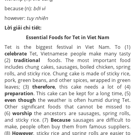
because (n):
bởi vì
however:
tuy nhiên
Lời giải chi tiết:
Essential Foods for Tet in Viet Nam
Tet is the biggest festival in Viet Nam. To (1)
celebrate
Tet, Vietnamese people make many tasty
(2)
traditional
foods. The most important food
includes chung cakes, sausages, boiled chicken, spring
rolls, and sticky rice. Chung cake is made of sticky rice,
pork, green beans, and other spices, wrapped in green
leaves; (3)
therefore
, this cake needs a lot of (4)
preparation
. This cake can be kept for a long time, (5)
even though
the weather is often humid during Tet.
Other significant foods that cannot be missed to
(6)
worship
the ancestors are sausages, spring rolls,
and sticky rice. (7)
Because
sausages are difficult to
make, people often buy them from famous suppliers.
(8)
However
, sticky rice and spring rolls are easier to