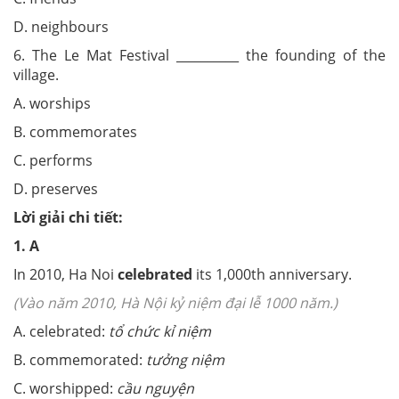
D. neighbours
6. The Le Mat Festival __________ the founding of the
village.
A. worships
B. commemorates
C. performs
D. preserves
Lời giải chi tiết:
1. A
In 2010, Ha Noi
celebrated
its 1,000th anniversary.
(Vào năm 2010, Hà Nội kỷ niệm đại lễ 1000 năm.)
A. celebrated:
tổ chức kỉ niệm
B. commemorated:
tưởng niệm
C. worshipped:
cầu nguyện