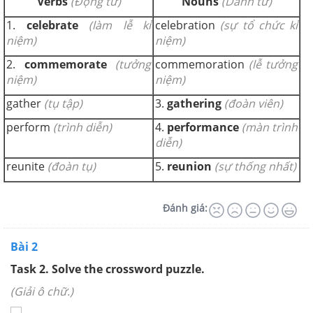
Verbs
(Động từ)
Nouns
(Danh từ)
1.
celebrate
(làm lễ kỉ
celebration
(sự tổ chức kỉ
niệm)
niệm)
2.
commemorate
(tưởng
commemoration
(lễ tưởng
niệm)
niệm)
gather
(tụ tập)
3.
gathering
(đoàn viên)
perform
(trình diễn)
4.
performance
(màn trình
diễn)
reunite
(đoàn tụ)
5.
reunion
(sự thống nhất)
Đánh giá:
Bài 2
Task 2. Solve the crossword puzzle.
(Giải ô chữ.)