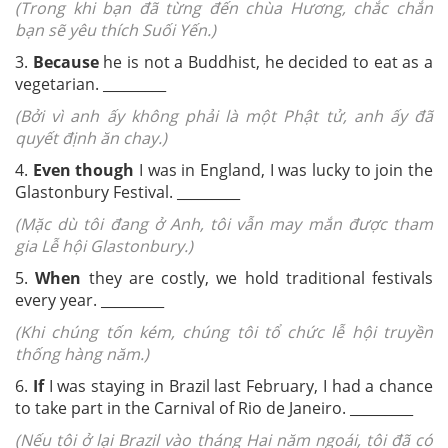
(Trong khi bạn đã từng đến chùa Hương, chắc chắn
bạn sẽ yêu thích Suối Yến.)
3.
Because
he is not a Buddhist, he decided to eat as a
vegetarian. _________
(Bởi vì anh ấy không phải là một Phật tử, anh ấy đã
quyết định ăn chay.)
4.
Even though
I was in England, I was lucky to join the
Glastonbury Festival. _________
(Mặc dù tôi đang ở Anh, tôi vẫn may mắn được tham
gia Lễ hội Glastonbury.)
5.
When
they are costly, we hold traditional festivals
every year. _________
(Khi chúng tốn kém, chúng tôi tổ chức lễ hội truyền
thống hàng năm.)
6.
If
I was staying in Brazil last February, I had a chance
to take part in the Carnival of Rio de Janeiro. _________
(Nếu tôi ở lại Brazil vào tháng Hai năm ngoái, tôi đã có