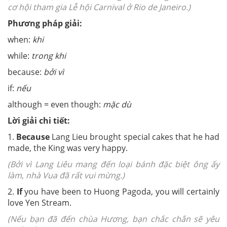
cơ hội tham gia Lễ hội Carnival ở Rio de Janeiro.)
Phương pháp giải:
when:
khi
while:
trong khi
because:
bởi vì
if:
nếu
although = even though:
mặc dù
Lời giải chi tiết:
1.
Because
Lang Lieu brought special cakes that he had
made, the King was very happy.
(Bởi vì Lang Liêu mang đến loại bánh đặc biệt ông ấy
làm, nhà Vua đã rất vui mừng.)
2.
If
you have been to Huong Pagoda, you will certainly
love Yen Stream.
(Nếu bạn đã đến chùa Hương, bạn chắc chắn sẽ yêu