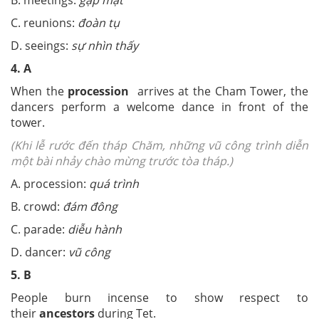
B. meetings:
gặp mặt
C. reunions:
đoàn tụ
D. seeings:
sự nhìn thấy
4. A
When the
procession
arrives at the Cham Tower, the
dancers perform a welcome dance in front of the
tower.
(Khi lễ rước đến tháp Chăm, những vũ công trình diễn
một bài nhảy chào mừng trước tòa tháp.)
A. procession:
quá trình
B. crowd:
đám đông
C. parade:
diễu hành
D. dancer:
vũ công
5. B
People burn incense to show respect to
their
ancestors
during Tet.