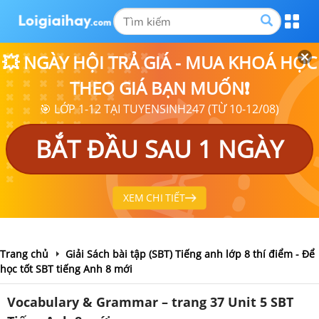
💥 NGÀY HỘI TRẢ GIÁ - MUA KHOÁ HỌC
THEO GIÁ BẠN MUỐN❗
🎯 LỚP 1-12 TẠI TUYENSINH247 (TỪ 10-12/08)
BẮT ĐẦU SAU 1 NGÀY
XEM CHI TIẾT
Trang chủ
Giải Sách bài tập (SBT) Tiếng anh lớp 8 thí điểm - Để
học tốt SBT tiếng Anh 8 mới
Vocabulary & Grammar – trang 37 Unit 5 SBT