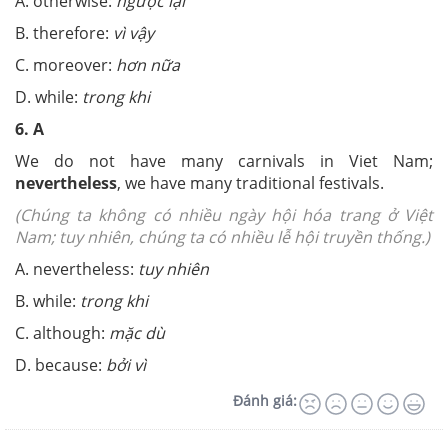
A. otherwise:
ngược lại
B. therefore:
vì vậy
C. moreover:
hơn nữa
D. while:
trong khi
6. A
We do not have many carnivals in Viet Nam;
nevertheless
, we have many traditional festivals.
(Chúng ta không có nhiều ngày hội hóa trang ở Việt
Nam; tuy nhiên, chúng ta có nhiều lễ hội truyền thống.)
A. nevertheless:
tuy nhiên
B. while:
trong khi
C. although:
mặc dù
D. because:
bởi vì
Đánh giá: