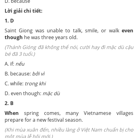
D. because
Lời giải chi tiết:
1. D
Saint Giong was unable to talk, smile, or walk
even
though
he was three years old.
(Thánh Gióng đã không thể nói, cười hay đi mặc dù cậu
bé đã 3 tuổi.)
A. if:
nếu
B. because:
bởi vì
C. while:
trong khi
D. even though:
mặc dù
2. B
When
spring comes, many Vietnamese villages
prepare for a new festival season.
(Khi mùa xuân đến, nhiều làng ở Việt Nam chuẩn bị cho
một mùa lễ hội mới.)