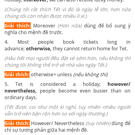
(Chúng tôi rất thích Tết vì đó là ngày lễ lớn, hơn nữa
chúng tôi còn nhận được nhiều lì xì.)
Giải thích:
Moreover
(Hơn nữa)
dùng để bổ sung ý
nghĩa cho mệnh đề trước.
4. Most people book tickets long in
advance;
otherwise,
they cannot return home for Tet.
(Hầu hết mọi người đều đặt vé sớm hơn, nếu không thì
chúng tôi không thể trở về nhà vào ngày Tết.)
Giải thích:
otherwise= unless
(nếu không thì)
5. Tet is considered a holiday;
however/
nevertheless,
people become even busier than on
ordinary days.
(Tết được coi như một kì nghỉ, tuy nhiên nhiều người
vẫn trở nên bận rộn hơn so với ngày thường.)
Giải thích:
However/ Nevertheless
(tuy nhiên)
dùng để
chỉ sự tương phản giữa hai mệnh đề.