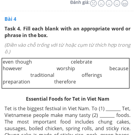
Đánh giá:
Bài 4
Task 4. Fill each blank with an appropriate word or
phrase in the box.
(Điền vào chỗ trống với từ hoặc cụm từ thích hợp trong
ô.)
even though celebrate
however worship because
traditional offerings
preparation therefore
Essential Foods for Tet in Viet Nam
Tet is the biggest festival in Viet Nam. To (1) _______ Tet,
Vietnamese people make many tasty (2) _______ foods.
The most important food includes chung cakes,
sausages, boiled chicken, spring rolls, and sticky rice.
Chung cake is made of sticky rice, pork, green beans,