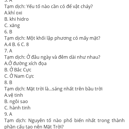
5. A
Tạm dịch: Yếu tố nào cần có để vật cháy?
A.khí oxi
B. khi hidro
C. xăng
6. B
Tạm dịch: Một khối lập phương có mấy mặt?
A.4 B. 6 C. 8
7. A
Tạm dịch: Ở đâu ngày và đêm dài như nhau?
A.Ở đường xích đọa
B. Ở Bắc Cực
C. Ở Nam Cực
8. B
Tạm dịch: Mặt trời là...sáng nhất trên bầu trời
A.vệ tinh
B. ngôi sao
C. hành tinh
9. A
Tạm dịch: Nguyên tố nào phổ biến nhất trong thành
phần cấu tạo nên Mặt Trời?