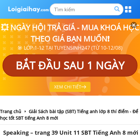
💥 NGÀY HỘI TRẢ GIÁ - MUA KHOÁ HỌC
THEO GIÁ BẠN MUỐN❗
🎯 LỚP 1-12 TẠI TUYENSINH247 (TỪ 10-12/08)
BẮT ĐẦU SAU 1 NGÀY
XEM CHI TIẾT
Trang chủ
Giải Sách bài tập (SBT) Tiếng anh lớp 8 thí điểm - Để
học tốt SBT tiếng Anh 8 mới
Speaking – trang 39 Unit 11 SBT Tiếng Anh 8 mới