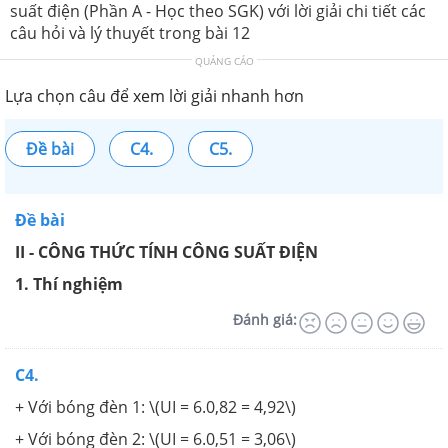
suất điện (Phần A - Học theo SGK) với lời giải chi tiết các
câu hỏi và lý thuyết trong bài 12
QUẢNG CÁO
Lựa chọn câu để xem lời giải nhanh hơn
Đề bài
C4.
C5.
Đề bài
II - CÔNG THỨC TÍNH CÔNG SUẤT ĐIỆN
1. Thí nghiệm
Đánh giá:
C4.
+ Với bóng đèn 1: \(UI = 6.0,82 = 4,92\)
+ Với bóng đèn 2: \(UI = 6.0,51 = 3,06\)