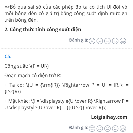
=>Bỏ qua sai số của các phép đo ta có tích UI đối với
mỗi bóng đèn có giá trị bằng công suất định mức ghi
trên bóng đèn.
2. Công thức tính công suất điện
Đánh giá:
C5.
Công suất: \(P = UI\)
Đoạn mạch có điện trở R:
+ Ta có: \(U = {\rm{IR}} \Rightarrow P = UI = IR.I\; =
{I^2}R\)
+ Mặt khác: \(I = \displaystyle{U \over R} \Rightarrow P =
U.\displaystyle{U \over R} = {{{U^2}} \over R}\).
Loigiaihay.com
Đánh giá: