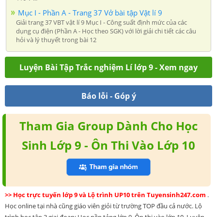
Mục I - Phần A - Trang 37 Vở bài tập Vật lí 9
Giải trang 37 VBT vật lí 9 Mục I - Công suất định mức của các
dụng cụ điện (Phần A - Học theo SGK) với lời giải chi tiết các câu
hỏi và lý thuyết trong bài 12
Luyện Bài Tập Trắc nghiệm Lí lớp 9 - Xem ngay
Báo lỗi - Góp ý
Tham Gia Group Dành Cho Học
Sinh Lớp 9 - Ôn Thi Vào Lớp 10
>> Học trực tuyến lớp 9 và Lộ trình UP10 trên Tuyensinh247.com
.
Học online tại nhà cũng giáo viên giỏi từ trường TOP đầu cả nước. Lộ
trình học tập 3 giai đoạn: Học nền tảng lớp 9, Ôn thi vào lớp 10, Luyện