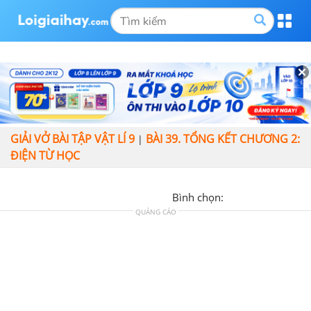
GIẢI VỞ BÀI TẬP VẬT LÍ 9
BÀI 39. TỔNG KẾT CHƯƠNG 2:
|
ĐIỆN TỪ HỌC
Bình chọn:
QUẢNG CÁO