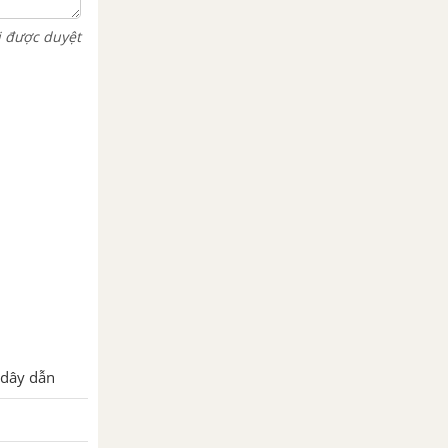
i được duyệt
 dây dẫn