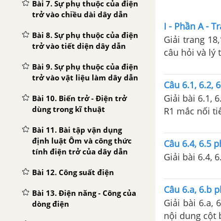
Bài 7. Sự phụ thuộc của điện
trở vào chiều dài dây dẫn
I - Phần A - T
Bài 8. Sự phụ thuộc của điện
Giải trang 18,
trở vào tiết diện dây dẫn
câu hỏi và lý 
Bài 9. Sự phụ thuộc của điện
trở vào vật liệu làm dây dẫn
Câu 6.1, 6.2, 
Giải bài 6.1, 
Bài 10. Biến trở - Điện trở
dùng trong kĩ thuật
R1 mắc nối ti
Bài 11. Bài tập vận dụng
định luật Ôm và công thức
Câu 6.4, 6.5 p
tính điện trở của dây dẫn
Giải bài 6.4, 
Bài 12. Công suất điện
Câu 6.a, 6.b p
Bài 13. Điện năng - Công của
Giải bài 6.a,
dòng điện
nội dung cột 