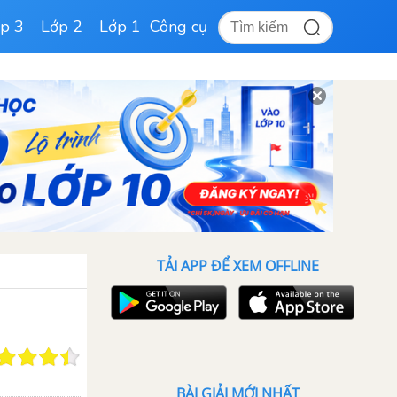
p 3
Lớp 2
Lớp 1
Công cụ
TẢI APP ĐỂ XEM OFFLINE
BÀI GIẢI MỚI NHẤT