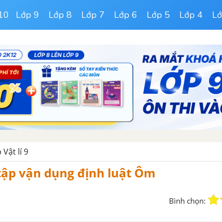
10
Lớp 9
Lớp 8
Lớp 7
Lớp 6
Lớp 5
Lớp 4
Lớ
 Vật lí 9
 tập vận dụng định luật Ôm
Bình chọn: