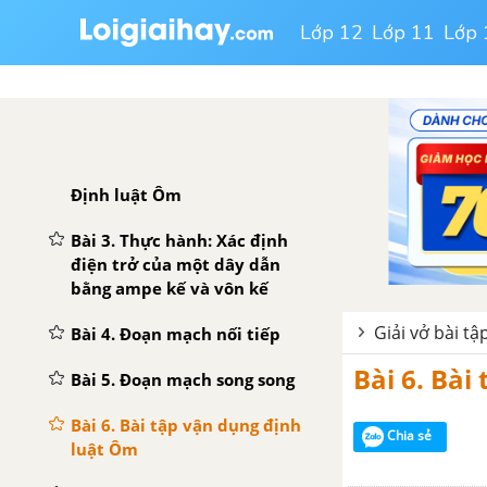
CHƯƠNG 1: ĐIỆN HỌC
Lớp 12
Lớp 11
Lớp 
Bài 1. Sự phụ thuộc vào của
cường độ dòng điện vào hiệu
điện thế giữa hai đầu dây
dẫn
Bài 2. Điện trở của dây dẫn -
Định luật Ôm
Bài 3. Thực hành: Xác định
điện trở của một dây dẫn
bằng ampe kế và vôn kế
Giải vở bài tập
Bài 4. Đoạn mạch nối tiếp
Bài 6. Bài
Bài 5. Đoạn mạch song song
Bài 6. Bài tập vận dụng định
Chia sẻ
luật Ôm