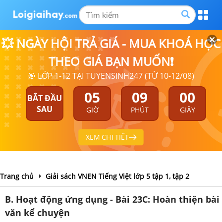
💥 NGÀY HỘI TRẢ GIÁ - MUA KHOÁ HỌC
THEO GIÁ BẠN MUỐN❗
🎯 LỚP 1-12 TẠI TUYENSINH247 (TỪ 10-12/08)
05
08
59
BẮT ĐẦU
SAU
GIỜ
PHÚT
GIÂY
XEM CHI TIẾT
Trang chủ
Giải sách VNEN Tiếng Việt lớp 5 tập 1, tập 2
B. Hoạt động ứng dụng - Bài 23C: Hoàn thiện bài
văn kể chuyện