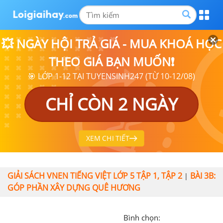
💥 NGÀY HỘI TRẢ GIÁ - MUA KHOÁ HỌC
THEO GIÁ BẠN MUỐN❗
🎯 LỚP 1-12 TẠI TUYENSINH247 (TỪ 10-12/08)
CHỈ CÒN 2 NGÀY
XEM CHI TIẾT
GIẢI SÁCH VNEN TIẾNG VIỆT LỚP 5 TẬP 1, TẬP 2
BÀI 3B:
|
GÓP PHẦN XÂY DỰNG QUÊ HƯƠNG
Bình chọn: