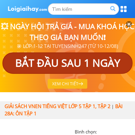
💥 NGÀY HỘI TRẢ GIÁ - MUA KHOÁ HỌC
THEO GIÁ BẠN MUỐN❗
🎯 LỚP 1-12 TẠI TUYENSINH247 (TỪ 10-12/08)
BẮT ĐẦU SAU 1 NGÀY
XEM CHI TIẾT
GIẢI SÁCH VNEN TIẾNG VIỆT LỚP 5 TẬP 1, TẬP 2
BÀI
|
28A: ÔN TẬP 1
Bình chọn: