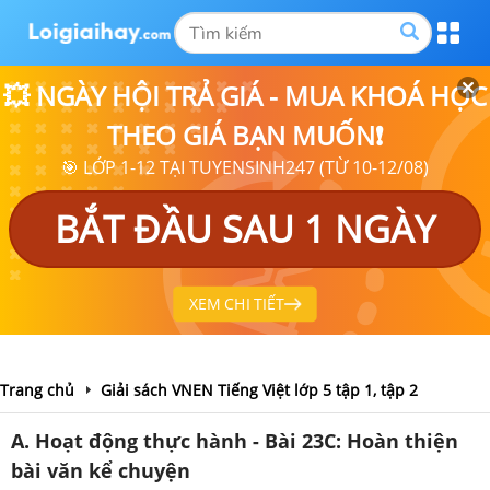
💥 NGÀY HỘI TRẢ GIÁ - MUA KHOÁ HỌC
THEO GIÁ BẠN MUỐN❗
🎯 LỚP 1-12 TẠI TUYENSINH247 (TỪ 10-12/08)
BẮT ĐẦU SAU 1 NGÀY
XEM CHI TIẾT
Trang chủ
Giải sách VNEN Tiếng Việt lớp 5 tập 1, tập 2
A. Hoạt động thực hành - Bài 23C: Hoàn thiện
bài văn kể chuyện