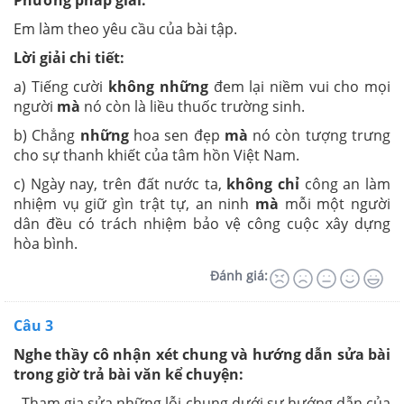
Phương pháp giải:
Em làm theo yêu cầu của bài tập.
Lời giải chi tiết:
a) Tiếng cười
không những
đem lại niềm vui cho mọi
người
mà
nó còn là liều thuốc trường sinh.
b) Chẳng
những
hoa sen đẹp
mà
nó còn tượng trưng
cho sự thanh khiết của tâm hồn Việt Nam.
c) Ngày nay, trên đất nước ta,
không chỉ
công an làm
nhiệm vụ giữ gìn trật tự, an ninh
mà
mỗi một người
dân đều có trách nhiệm bảo vệ công cuộc xây dựng
hòa bình.
Đánh giá:
Câu 3
Nghe thầy cô nhận xét chung và hướng dẫn sửa bài
trong giờ trả bài văn kể chuyện:
- Tham gia sửa những lỗi chung dưới sự hướng dẫn của