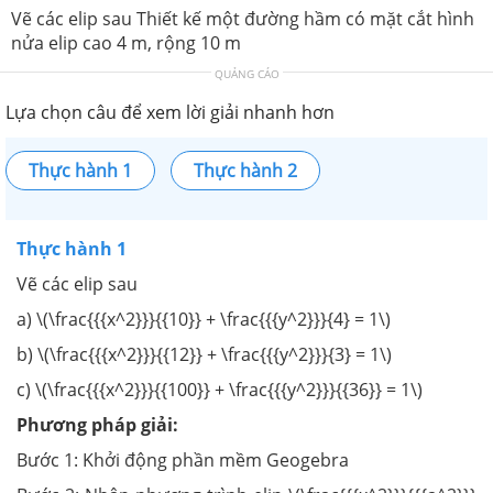
Vẽ các elip sau Thiết kế một đường hầm có mặt cắt hình
nửa elip cao 4 m, rộng 10 m
QUẢNG CÁO
Lựa chọn câu để xem lời giải nhanh hơn
Thực hành 1
Thực hành 2
Thực hành 1
Vẽ các elip sau
a) \(\frac{{{x^2}}}{{10}} + \frac{{{y^2}}}{4} = 1\)
b) \(\frac{{{x^2}}}{{12}} + \frac{{{y^2}}}{3} = 1\)
c) \(\frac{{{x^2}}}{{100}} + \frac{{{y^2}}}{{36}} = 1\)
Phương pháp giải:
Bước 1: Khởi động phần mềm Geogebra