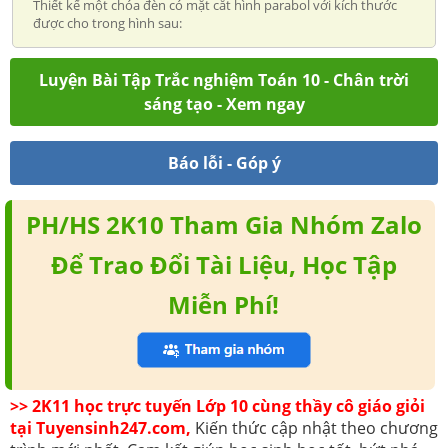
Thiết kế một chóa đèn có mặt cắt hình parabol với kích thước
được cho trong hình sau:
Luyện Bài Tập Trắc nghiệm Toán 10 - Chân trời
sáng tạo - Xem ngay
Báo lỗi - Góp ý
PH/HS 2K10 Tham Gia Nhóm Zalo
Để Trao Đổi Tài Liệu, Học Tập
Miễn Phí!
>> 2K11 học trực tuyến Lớp 10 cùng thầy cô giáo giỏi
tại Tuyensinh247.com,
Kiến thức cập nhật theo chương