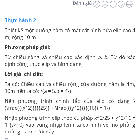
Đánh giá:
Thực hành 2
Thiết kế một đường hầm có mặt cắt hình nửa elip cao 4
m, rộng 10 m
Phương pháp giải:
Từ chiều rộng và chiều cao xác định
a, b.
Từ đó xác
định công thức elip và hình dạng
Lời giải chi tiết:
Ta có: Chiều cao và chiều rộng của đường hầm là 4m,
10m nên ta có: \(a = 5,b = 4\)
Nên phương trình chính tắc của elip có dạng \
(\frac{{{x^2}}}{{25}} + \frac{{{y^2}}}{{16}} = 1\)
Nhập phương trình elip theo cú pháp x^2/25 + y^2/16 =
1 {y>=0} vào vùng nhập lệnh ta có hình vẽ mô phỏng
đường hầm dưới đây