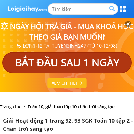
💥 NGÀY HỘI TRẢ GIÁ - MUA KHOÁ HỌC
THEO GIÁ BẠN MUỐN❗
🎯 LỚP 1-12 TẠI TUYENSINH247 (TỪ 10-12/08)
BẮT ĐẦU SAU 1 NGÀY
XEM CHI TIẾT
Trang chủ
Toán 10, giải toán lớp 10 chân trời sáng tạo
Giải Hoạt động 1 trang 92, 93 SGK Toán 10 tập 2 -
Chân trời sáng tạo