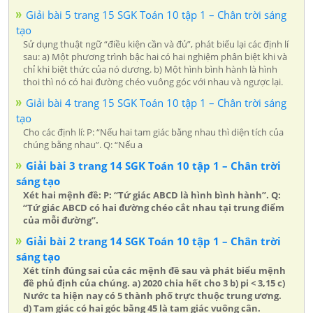
Giải bài 5 trang 15 SGK Toán 10 tập 1 – Chân trời sáng
tạo
Sử dụng thuật ngữ “điều kiện cần và đủ”, phát biểu lại các định lí
sau: a) Một phương trình bậc hai có hai nghiệm phân biệt khi và
chỉ khi biệt thức của nó dương. b) Một hình bình hành là hình
thoi thì nó có hai đường chéo vuông góc với nhau và ngược lại.
Giải bài 4 trang 15 SGK Toán 10 tập 1 – Chân trời sáng
tạo
Cho các định lí: P: “Nếu hai tam giác bằng nhau thì diện tích của
chúng bằng nhau”. Q: “Nếu a
Giải bài 3 trang 14 SGK Toán 10 tập 1 – Chân trời
sáng tạo
Xét hai mệnh đề: P: “Tứ giác ABCD là hình bình hành”. Q:
“Tứ giác ABCD có hai đường chéo cắt nhau tại trung điểm
của mỗi đường”.
Giải bài 2 trang 14 SGK Toán 10 tập 1 – Chân trời
sáng tạo
Xét tính đúng sai của các mệnh đề sau và phát biểu mệnh
đề phủ định của chúng. a) 2020 chia hết cho 3 b) pi < 3,15 c)
Nước ta hiện nay có 5 thành phố trực thuộc trung ương.
d) Tam giác có hai góc bằng 45 là tam giác vuông cân.