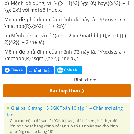
b) Mệnh đề đúng, vì \({(x - 1)^2} \ge 0\) hay\({x^2} + 1
\ge 2x\) với mọi số thực x.
Mệnh đề phủ định của mệnh đề này là: “\(\exists x \in
\mathbb{R},{x^2} + 1 < 2x\)”
c) Mệnh đề sai, vì có \(a = - 2 \in \mathbb{R},\sqrt {{{( -
2)}^2}} = 2 \ne a\).
Mệnh đề phủ định của mệnh đề này là: “\(\exists a \in
\mathbb{R},\sqrt {{a^2}} \ne a\)”.
Chia sẻ
Chia sẻ
Bình luận
Bình chọn:
Bài tiếp theo
Giải bài 6 trang 15 SGK Toán 10 tập 1 – Chân trời sáng
tạo
Cho các mệnh đề sau: P: “Giá trị tuyệt đối của mọi số thực đều
lớn hơn hoặc bằng chính nó” Q: “Có số tự nhiên sao cho bình
phương của nó bằng 10”