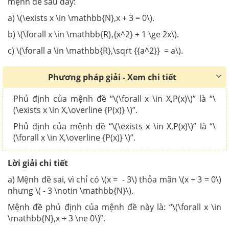
mệnh đề sau đây:
a) \(\exists x \in \mathbb{N},x + 3 = 0\).
b) \(\forall x \in \mathbb{R},{x^2} + 1 \ge 2x\).
c) \(\forall a \in \mathbb{R},\sqrt {{a^2}} = a\).
Phương pháp giải - Xem chi tiết
Phủ định của mệnh đề “\(\forall x \in X,P(x)\)” là “\
(\exists x \in X,\overline {P(x)} \)”.
Phủ định của mệnh đề “\(\exists x \in X,P(x)\)” là “\
(\forall x \in X,\overline {P(x)} \)”.
Lời giải chi tiết
a) Mệnh đề sai, vì chỉ có \(x = - 3\) thỏa mãn \(x + 3 = 0\)
nhưng \( - 3 \notin \mathbb{N}\).
Mệnh đề phủ định của mệnh đề này là: “\(\forall x \in
\mathbb{N},x + 3 \ne 0\)”.