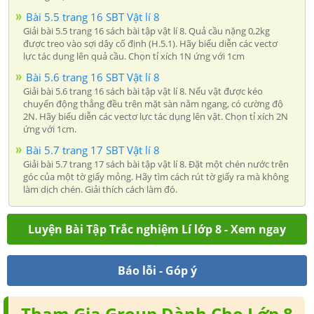
Bài 5.5 trang 16 SBT Vật lí 8
Giải bài 5.5 trang 16 sách bài tập vật lí 8. Quả cầu nặng 0,2kg
được treo vào sợi dây cố định (H.5.1). Hãy biểu diễn các vectơ
lực tác dụng lên quả cầu. Chọn tỉ xích 1N ứng với 1cm
Bài 5.6 trang 16 SBT Vật lí 8
Giải bài 5.6 trang 16 sách bài tập vật lí 8. Nếu vật được kéo
chuyển động thẳng đều trên mặt sàn nằm ngang, có cường độ
2N. Hãy biểu diễn các vectơ lực tác dụng lên vật. Chọn tỉ xích 2N
ứng với 1cm.
Bài 5.7 trang 17 SBT Vật lí 8
Giải bài 5.7 trang 17 sách bài tập vật lí 8. Đặt một chén nước trên
góc của một tờ giấy mỏng. Hãy tìm cách rút tờ giấy ra mà không
làm dịch chén. Giải thích cách làm đó.
Luyện Bài Tập Trắc nghiệm Lí lớp 8 - Xem ngay
Báo lỗi - Góp ý
Tham Gia Group Dành Cho Lớp 8