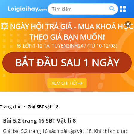
💥 NGÀY HỘI TRẢ GIÁ - MUA KHOÁ HỌC
THEO GIÁ BẠN MUỐN❗
🎯 LỚP 1-12 TẠI TUYENSINH247 (TỪ 10-12/08)
BẮT ĐẦU SAU 1 NGÀY
XEM CHI TIẾT
Trang chủ
Giải SBT vật lí 8
Bài 5.2 trang 16 SBT Vật lí 8
Giải bài 5.2 trang 16 sách bài tập vật lí 8. Khi chỉ chịu tác