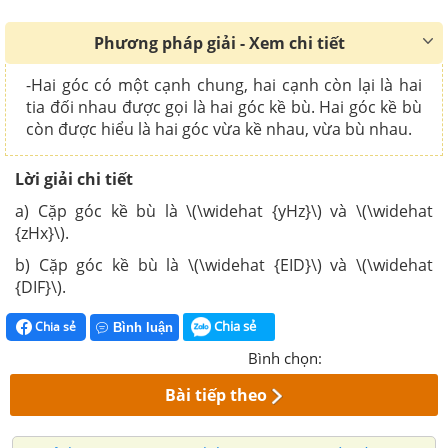
Phương pháp giải - Xem chi tiết
-Hai góc có một cạnh chung, hai cạnh còn lại là hai
tia đối nhau được gọi là hai góc kề bù. Hai góc kề bù
còn được hiểu là hai góc vừa kề nhau, vừa bù nhau.
Lời giải chi tiết
a) Cặp góc kề bù là \(\widehat {yHz}\) và \(\widehat
{zHx}\).
b) Cặp góc kề bù là \(\widehat {EID}\) và \(\widehat
{DIF}\).
Chia sẻ
Chia sẻ
Bình luận
Bình chọn:
Bài tiếp theo