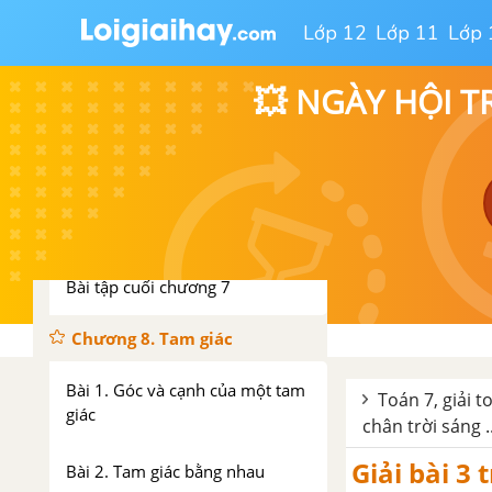
Bài 3. Phép cộng và phép trừ đa
Lớp 12
Lớp 11
Lớp 
thức một biến
💥 NGÀY HỘI T
Bài 4. Phép nhân và phép chia
đa thức một biến
Bài 5. Hoạt động thực hành và
trải nghiệm: Cách tính điểm
trung bình môn học kì
Bài tập cuối chương 7
Chương 8. Tam giác
Bài 1. Góc và cạnh của một tam
Toán 7, giải t
giác
chân trời sáng .
Giải bài 3 
Bài 2. Tam giác bằng nhau