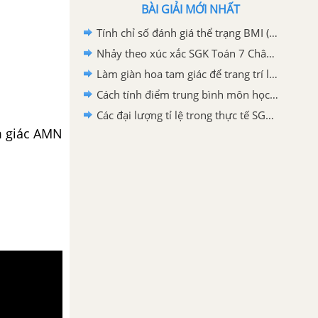
BÀI GIẢI MỚI NHẤT
Tính chỉ số đánh giá thể trạng BMI (Body mass index) SGK Toán 7 Chân trời sáng tạo
Nhảy theo xúc xắc SGK Toán 7 Chân trời sáng tạo
Làm giàn hoa tam giác để trang trí lớp học SGK Toán 7 Chân trời sáng tạo
Cách tính điểm trung bình môn học kì SGK Toán 7 Chân trời sáng tạo
Các đại lượng tỉ lệ trong thực tế SGK Toán 7 Chân trời sáng tạo
am giác AMN