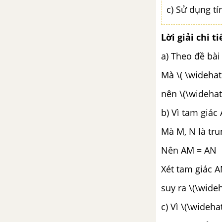
trải nghiệm: Nhảy theo xúc xắc
c) Sử dụng tí
Bài tập cuối chương 9
Lời giải chi ti
a) Theo đề bài
Mà \( \widehat
nên \(\widehat
b) Vì tam giác
Mà M, N là tr
Nên AM = AN
Xét tam giác 
suy ra \(\wide
c) Vì \(\wideh