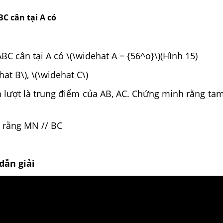
C cân tại A có
BC cân tại A có \(\widehat A = {56^o}\)(Hình 15)
hat B\), \(\widehat C\)
ần lượt là trung điểm của AB, AC. Chứng minh rằng t
 rằng MN // BC
dẫn giải