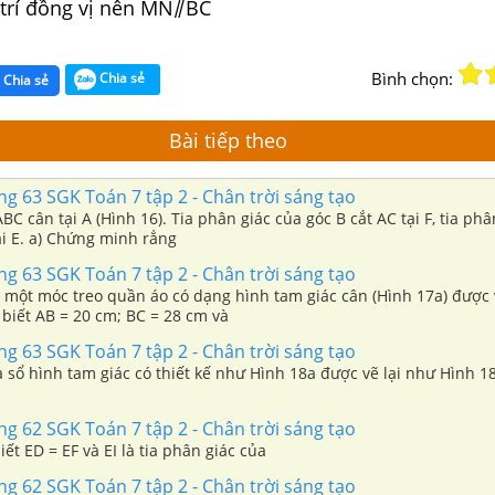
 trí đồng vị nên MN⫽BC
Bình chọn:
Chia sẻ
Chia sẻ
Bài tiếp theo
ang 63 SGK Toán 7 tập 2 - Chân trời sáng tạo
BC cân tại A (Hình 16). Tia phân giác của góc B cắt AC tại F, tia phâ
góc C cắt AB tại E. a) Chứng minh rẳng
ang 63 SGK Toán 7 tập 2 - Chân trời sáng tạo
 một móc treo quần áo có dạng hình tam giác cân (Hình 17a) được 
biết AB = 20 cm; BC = 28 cm và
ang 63 SGK Toán 7 tập 2 - Chân trời sáng tạo
ổ hình tam giác có thiết kế như Hình 18a được vẽ lại như Hình 18b. a) 
ang 62 SGK Toán 7 tập 2 - Chân trời sáng tạo
iết ED = EF và EI là tia phân giác của
ang 62 SGK Toán 7 tập 2 - Chân trời sáng tạo