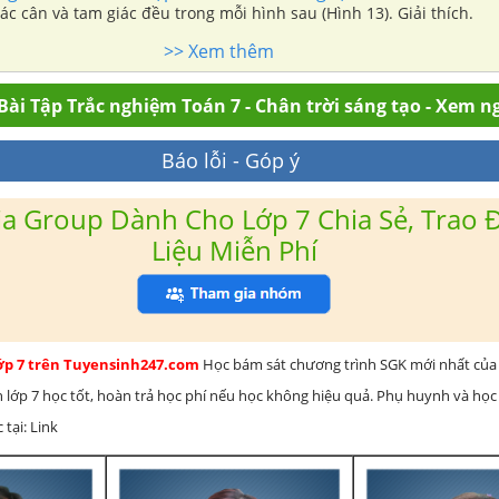
ác cân và tam giác đều trong mỗi hình sau (Hình 13). Giải thích.
>> Xem thêm
Bài Tập Trắc nghiệm Toán 7 - Chân trời sáng tạo - Xem n
Báo lỗi - Góp ý
a Group Dành Cho Lớp 7 Chia Sẻ, Trao Đ
Liệu Miễn Phí
lớp 7 trên Tuyensinh247.com
Học bám sát chương trình SGK mới nhất của 
h lớp 7 học tốt, hoàn trả học phí nếu học không hiệu quả. Phụ huynh và học
 tại: Link