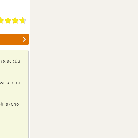
n giác của
vẽ lại như
Cho