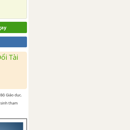
gay
ổi Tài
Bộ Giáo dục.
 sinh tham