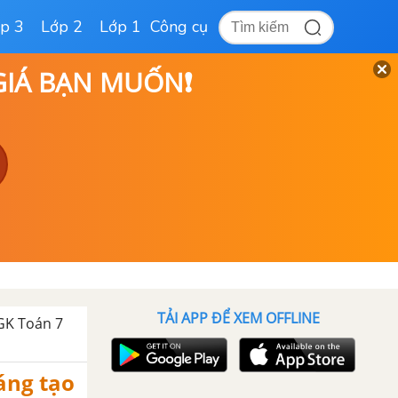
p 3
Lớp 2
Lớp 1
Công cụ
 GIÁ BẠN MUỐN❗
TẢI APP ĐỂ XEM OFFLINE
SGK Toán 7
sáng tạo