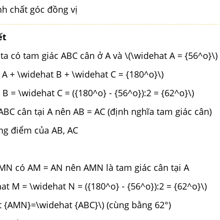
nh chất góc đồng vị
ết
 ta có tam giác ABC cân ở A và \(\widehat A = {56^o}\)
 A + \widehat B + \widehat C = {180^o}\)
 B = \widehat C = ({180^o} - {56^o}):2 = {62^o}\)
 ABC cân tại A nên AB = AC (định nghĩa tam giác cân)
ung điểm của AB, AC
AMN có AM = AN nên AMN là tam giác cân tại A
hat M = \widehat N = ({180^o} - {56^o}):2 = {62^o}\)
at {AMN}=\widehat {ABC}\) (cùng bằng 62°)