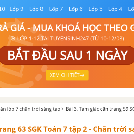
10
Lớp 9
Lớp 8
Lớp 7
Lớp 6
Lớp 5
Lớp 4
Lớ
RẢ GIÁ - MUA KHOÁ HỌC THEO
🎯 LỚP 1-12 TẠI TUYENSINH247 (TỪ 10-12/08)
BẮT ĐẦU SAU 1 NGÀY
XEM CHI TIẾT
oán lớp 7 chân trời sáng tạo
Bài 3. Tam giác cân trang 59 
.
trang 63 SGK Toán 7 tập 2 - Chân trời 