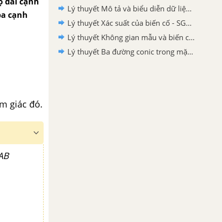
ộ dài cạnh
Lý thuyết Mô tả và biểu diễn dữ liệu trên các bảng và biểu đồ - SGK Toán 10 CTST
ba cạnh
Lý thuyết Xác suất của biến cố - SGK Toán 10 Chân trời sáng tạo
Lý thuyết Không gian mẫu và biến cố - SGK Toán 10 Chân trời sáng tạo
Lý thuyết Ba đường conic trong mặt phẳng tọa độ - SGK Toán 10 Chân trời sáng tạo
m giác đó.
AB