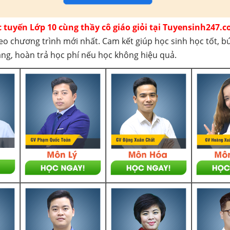
c tuyến Lớp 10 cùng thầy cô giáo giỏi tại Tuyensinh247.c
eo chương trình mới nhất. Cam kết giúp học sinh học tốt, b
háng, hoàn trả học phí nếu học không hiệu quả.