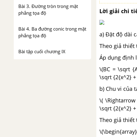
Bài 3. Đường tròn trong mặt
Lời giải chi ti
phẳng tọa độ
Bài 4. Ba đường conic trong mặt
a) Đặt độ dài 
phẳng tọa độ
Theo giả thiết 
Bài tập cuối chương IX
Áp dụng định l
Chương X. Xác suất
\(BC = \sqrt {
\sqrt {2{x^2} + 
Bài 1. Không gian mẫu và biến
cố
b) Chu vi của t
\( \Rightarrow 
Bài 2. Xác suất của biến cố
\sqrt {2{x^2} + 
Bài tập cuối chương X
Theo giả thiết 
\(\begin{array
Hoạt động thực hành và trải