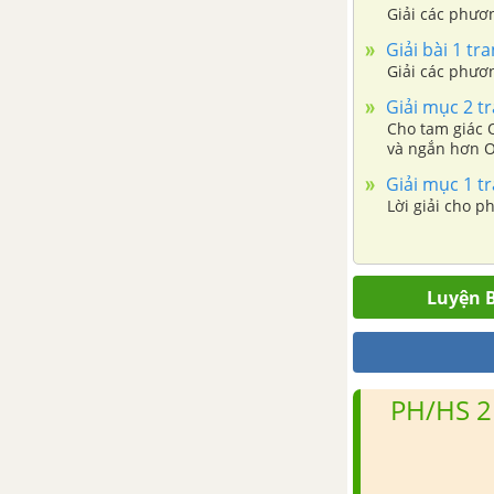
Giải các phươ
Giải bài 1 tr
Giải các phươ
Giải mục 2 tr
Cho tam giác 
và ngắn hơn O
Giải mục 1 tr
Lời giải cho p
Luyện B
PH/HS 2