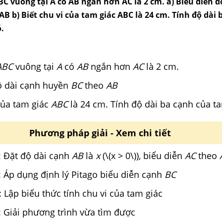
C vuông tại A có AB ngắn hơn AC là 2 cm. a) Biểu diễn đ
B b) Biết chu vi của tam giác ABC là 24 cm. Tính độ dài 
.
ABC
vuông tại
A
có
AB
ngắn hơn
AC
là 2 cm.
độ dài cạnh huyền
BC
theo
AB
 của tam giác
ABC
là 24 cm. Tính độ dài ba cạnh của ta
Phương pháp giải - Xem chi tiết
Đặt độ dài cạnh
AB
là
x
(\(x > 0\)), biểu diễn
AC
theo
dụng định lý Pitago biểu diễn cạnh
BC
ập biểu thức tính chu vi của tam giác
i phương trình vừa tìm được