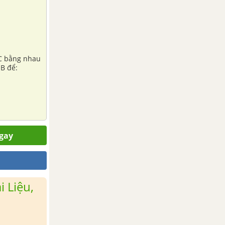
BC bằng nhau
OB để:
ngay
 Liệu,