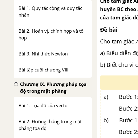
Cho tam giác AB
Bài 1. Quy tắc cộng và quy tắc
huyền BC theo A
nhân
của tam giác đó
Đề bài
Bài 2. Hoán vị, chỉnh hợp và tổ
hợp
Cho tam giác
a) Biểu diễn 
Bài 3. Nhị thức Newton
b) Biết chu vi
Bài tập cuối chương VIII
Chương IX. Phương pháp tọa
độ trong mặt phẳng
a) Bước 1: 
Bài 1. Tọa độ của vecto
Bước 2: Áp 
b) Bước 1: L
Bài 2. Đường thẳng trong mặt
phẳng tọa độ
Bước 2: Giả