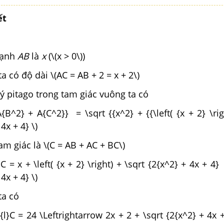
ết
cạnh
AB
là
x
(\(x > 0\))
ta có độ dài \(AC = AB + 2 = x + 2\)
ý pitago trong tam giác vuông ta có
A{B^2} + A{C^2}} = \sqrt {{x^2} + {{\left( {x + 2} \ri
4x + 4} \)
am giác là \(C = AB + AC + BC\)
C = x + \left( {x + 2} \right) + \sqrt {2{x^2} + 4x + 4}
4x + 4} \)
ta có
}{l}C = 24 \Leftrightarrow 2x + 2 + \sqrt {2{x^2} + 4x 