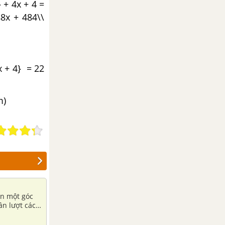
 + 4x + 4 =
88x + 484\\
x + 4} = 22
m)
ển một góc
ần lượt cách