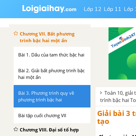
liệu thống kê
Lớp 12
Lớp 11
Lớp 
TOÁN 10 TẬP 2 - CHÂN TRỜI SÁNG TẠO
Chương VII. Bất phương
trình bậc hai một ẩn
Bài 1. Dấu của tam thức bậc hai
Bài 2. Giải bất phương trình bậc
hai một ẩn
Toán 10, giải 
Bài 3. Phương trình quy về
phương trình bậc hai
trình bậc hai To
Giải bài 3
Bài tập cuối chương VII
tạo
Chương VIII. Đại số tổ hợp