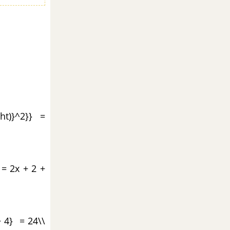
ght)}^2}} =
 = 2x + 2 +
+ 4} = 24\\