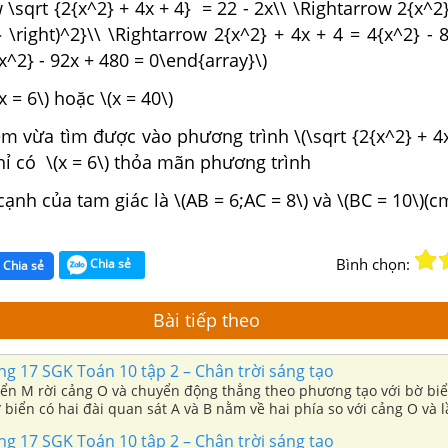
 \sqrt {2{x^2} + 4x + 4} = 22 - 2x\\ \Rightarrow 2{x^2}
x} \right)^2}\\ \Rightarrow 2{x^2} + 4x + 4 = 4{x^2} - 
x^2} - 92x + 480 = 0\end{array}\)
x = 6\) hoặc \(x = 40\)
m vừa tìm được vào phương trình \(\sqrt {2{x^2} + 4
chỉ có \(x = 6\) thỏa mãn phương trình
cạnh của tam giác là \(AB = 6;AC = 8\) và \(BC = 10\)(c
Bình chọn:
Chia sẻ
Chia sẻ
Bài tiếp theo
ang 17 SGK Toán 10 tập 2 – Chân trời sáng tạo
iển M rời cảng O và chuyển động thẳng theo phương tạo với bờ bi
 biển có hai đài quan sát A và B nằm về hai phía so với cảng O và l
 1km và 2km (Hình 2).
ang 17 SGK Toán 10 tập 2 – Chân trời sáng tạo