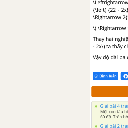
\Leftrightarrow
nghiệm
{\left( {22 - 2
Bài 1. Vẽ đồ thị hàm số bậc hai
\Rightarrow 2{
bằng phần mềm Geogebra
\( \Rightarrow 
Bài 2. Vẽ ba đường conic bằng
Thay hai nghiệ
phần mềm Geogebra
- 2x\) ta thấy 
Vậy độ dài ba 
Bình luận
Giải bài 4 tr
Một con tàu b
60 độ. Trên bờ
cảng O khoảng
Giải bài 2 tr