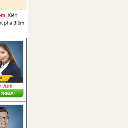
om,
Kiến
ứt phá điểm