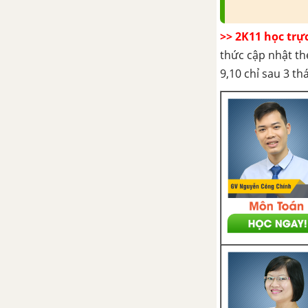
>> 2K11 học trự
thức cập nhật th
9,10 chỉ sau 3 t