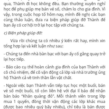
qua, Thành đi học không đều. Bạn thường xuyên nghỉ
học để phụ giúp mẹ bán vé số, chăm lo cho gia đình. Vì
vậy, trong cuộc họp tổ hôm nay, mình đề nghị các bạn
cùng thảo luận, đưa ra biện pháp giúp đỡ Thành để
bạn ấy có cơ hội trở lại học tập với chúng ta.
c) Biện pháp giúp đỡ:
Vừa rồi chúng ta có nhiều ý kiến rất hay, mình xin
tổng hợp lại và kết luận như sau:
- Chúng ta đến nhà bàn bạc với bạn ấy cố gắng quay trở
lại học tiếp.
- Báo cáo cụ thể hoàn cảnh gia đình của bạn Thành với
cô chủ nhiệm, để cô vận động cả lớp và nhà trường ủng
hộ Thành cả về tinh thần lẫn vật chất.
- Ngoài việc bạn Thành vẫn tiếp tục học một buổi, bán
vé số một buổi, tổ còn liên hệ với đại lí báo để nhận
bán báo “Khăn quàng đỏ”. Mỗi thành viên trong lớp
mua 1 quyển, đồng thời vận động các lớp khác mua
(được bao nhiêu quý bấy nhiêu), chỉ tiêu là bán được