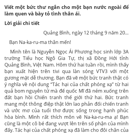
Viết một bức thư ngắn cho một bạn nước ngoài để
làm quen và bày tỏ tình thân ái.
Lời giải chi tiết
Quảng Bình, ngày 12 tháng 9 năm 20...
Bạn Na-ka-ru-ma thân mến!
Mình tên là Nguyễn Ngọc Ái Phương học sinh lớp 3A
trường Tiểu học Ngô Gia Tự, thị xã Đồng Hới tỉnh
Quảng Bình, Việt Nam. Hôm thứ hai tuần rồi, mình thấy
bạn xuất hiện trên tivi qua làn sóng VTV3 với một
gương mặt dễ thương. Bạn đã vẽ một bức tranh thật có
ý nghĩa về nội dung “Tác hại của chất phóng xạ” từ hai
quả bom nguyên tử mà đế quốc Mĩ đã ném xuống trên
đất bạn hồi Chiến tranh thế giới thứ hai. Bức tranh
mang một thông điệp thật lớn lao phản đối chiến tranh
và ước mơ của tuổi thơ được sống trong hạnh phúc
hòa bình. Mình rất thích môn vẽ Na-ka-ru-ma ạ! Bạn
cũng là một cô bé đang vượt lên trên số phận của mình
đấy. Tác hại của chất phóng xạ đã làm cho đôi chân của