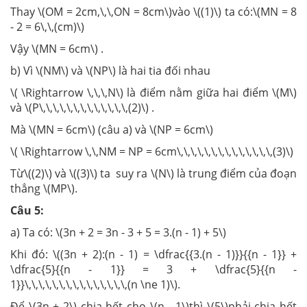
Thay \(OM = 2cm,\,\,ON = 8cm\)vào \((1)\) ta có:\(MN = 8
- 2 = 6\,\,(cm)\)
Vậy \(MN = 6cm\) .
b) Vì \(NM\) và \(NP\) là hai tia đối nhau
\( \Rightarrow \,\,\,N\) là điểm nằm giữa hai điểm \(M\)
và \(P\,\,\,\,\,\,\,\,\,\,\,\,\,(2)\) .
Mà \(MN = 6cm\) (câu a) và \(NP = 6cm\)
\( \Rightarrow \,\,NM = NP = 6cm\,\,\,\,\,\,\,\,\,\,\,\,\,\,(3)\)
Từ\((2)\) và \((3)\) ta suy ra \(N\) là trung điểm của đoạn
thẳng \(MP\).
Câu 5:
a) Ta có: \(3n + 2 = 3n - 3 + 5 = 3.(n - 1) + 5\)
Khi đó: \((3n + 2):(n - 1) = \dfrac{{3.(n - 1)}}{{n - 1}} +
\dfrac{5}{{n - 1}} = 3 + \dfrac{5}{{n -
1}}\,\,\,\,\,\,\,\,\,\,\,\,\,\,\,(n \ne 1)\).
Để \(3n + 2\) chia hết cho \(n - 1\)thì \(5\)phải chia hết