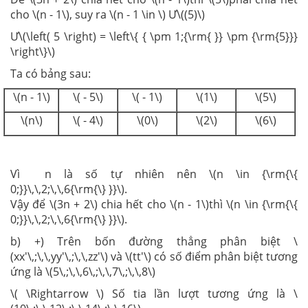
cho \(n - 1\), suy ra \(n - 1 \in \) Ư\((5)\)
Ư\(\left( 5 \right) = \left\{ { \pm 1;{\rm{ }} \pm {\rm{5}}}
\right\}\)
Ta có bảng sau:
\(n - 1\)
\( - 5\)
\( - 1\)
\(1\)
\(5\)
\(n\)
\( - 4\)
\(0\)
\(2\)
\(6\)
Vì n là số tự nhiên nên \(n \in {\rm{\{
0;}}\,\,2;\,\,6{\rm{\} }}\).
Vậy để \(3n + 2\) chia hết cho \(n - 1\)thì \(n \in {\rm{\{
0;}}\,\,2;\,\,6{\rm{\} }}\).
b) +) Trên bốn đường thẳng phân biệt \
(xx'\,;\,\,yy'\,;\,\,zz'\) và \(tt'\) có số điểm phân biệt tương
ứng là \(5\,;\,\,6\,;\,\,7\,;\,\,8\)
\( \Rightarrow \) Số tia lần lượt tương ứng là \