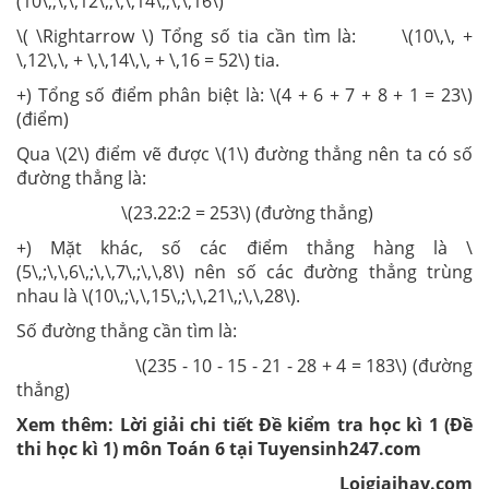
(10\,;\,\,12\,;\,\,14\,;\,\,16\)
\( \Rightarrow \) Tổng số tia cần tìm là: \(10\,\, +
\,12\,\, + \,\,14\,\, + \,16 = 52\) tia.
+) Tổng số điểm phân biệt là: \(4 + 6 + 7 + 8 + 1 = 23\)
(điểm)
Qua \(2\) điểm vẽ được \(1\) đường thẳng nên ta có số
đường thẳng là:
\(23.22:2 = 253\) (đường thẳng)
+) Mặt khác, số các điểm thẳng hàng là \
(5\,;\,\,6\,;\,\,7\,;\,\,8\) nên số các đường thẳng trùng
nhau là \(10\,;\,\,15\,;\,\,21\,;\,\,28\).
Số đường thẳng cần tìm là:
\(235 - 10 - 15 - 21 - 28 + 4 = 183\) (đường
thẳng)
Xem thêm: Lời giải chi tiết Đề kiểm tra học kì 1 (Đề
thi học kì 1) môn Toán 6 tại Tuyensinh247.com
Loigiaihay.com