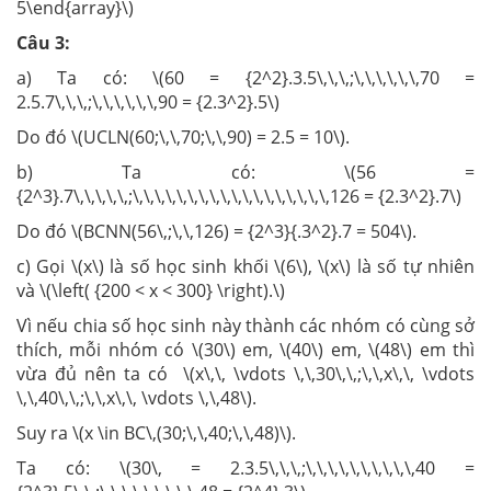
5\end{array}\)
Câu 3:
a) Ta có: \(60 = {2^2}.3.5\,\,\,;\,\,\,\,\,\,70 =
2.5.7\,\,\,;\,\,\,\,\,\,90 = {2.3^2}.5\)
Do đó \(UCLN(60;\,\,70;\,\,90) = 2.5 = 10\).
b) Ta có: \(56 =
{2^3}.7\,\,\,\,\,;\,\,\,\,\,\,\,\,\,\,\,\,\,\,\,\,\,\,126 = {2.3^2}.7\)
Do đó \(BCNN(56\,;\,\,126) = {2^3}{.3^2}.7 = 504\).
c) Gọi \(x\) là số học sinh khối \(6\), \(x\) là số tự nhiên
và \(\left( {200 < x < 300} \right).\)
Vì nếu chia số học sinh này thành các nhóm có cùng sở
thích, mỗi nhóm có \(30\) em, \(40\) em, \(48\) em thì
vừa đủ nên ta có \(x\,\, \vdots \,\,30\,\,;\,\,x\,\, \vdots
\,\,40\,\,;\,\,x\,\, \vdots \,\,48\).
Suy ra \(x \in BC\,(30;\,\,40;\,\,48)\).
Ta có: \(30\, = 2.3.5\,\,\,;\,\,\,\,\,\,\,\,\,\,40 =