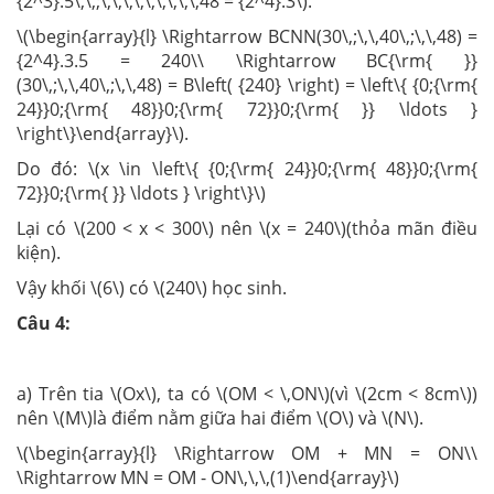
{2^3}.5\,\,;\,\,\,\,\,\,\,\,\,48 = {2^4}.3\).
\(\begin{array}{l} \Rightarrow BCNN(30\,;\,\,40\,;\,\,48) =
{2^4}.3.5 = 240\\ \Rightarrow BC{\rm{ }}
(30\,;\,\,40\,;\,\,48) = B\left( {240} \right) = \left\{ {0;{\rm{
24}}0;{\rm{ 48}}0;{\rm{ 72}}0;{\rm{ }} \ldots }
\right\}\end{array}\).
Do đó: \(x \in \left\{ {0;{\rm{ 24}}0;{\rm{ 48}}0;{\rm{
72}}0;{\rm{ }} \ldots } \right\}\)
Lại có \(200 < x < 300\) nên \(x = 240\)(thỏa mãn điều
kiện).
Vậy khối \(6\) có \(240\) học sinh.
Câu 4:
a) Trên tia \(Ox\), ta có \(OM < \,ON\)(vì \(2cm < 8cm\))
nên \(M\)là điểm nằm giữa hai điểm \(O\) và \(N\).
\(\begin{array}{l} \Rightarrow OM + MN = ON\\
\Rightarrow MN = OM - ON\,\,\,(1)\end{array}\)