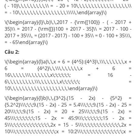
( - 10)\,\,\,\,\,\,\,\,\,\\ = - 20 + 10\,\,\,\,\,\,\,\,\,\,\,\,\,\,\,\,\,\\
= - 10\,\,\,\,\,\,\,\,\,\,\,\,\,\,\,\,\\\\\,\end{array}\)
\(\begin{array}{l}\,b)\,\,2017 - {\rm{[100}} - ( - 2017 +
35)\\ = 2017 - {\rm{[}}100 + 2017 - 35]\\ = 2017 - 100 -
2017 + 35\\\, = (2017 - 2017) - 100 + 35\\ = 0 - 100 + 35\\\,
= - 65\end{array}\)
Câu 2:
\(\begin{array}{l}a)\,\,x + 6 = {4^5}:{4^3}\,\\\,\,\,\,\,\,\,x +
6 = {4^2}\,\,\\\,\,\,\,\,\,\,x + 6 =
16\,\,\,\,\,\\\,\,\,\,\,\,\,x\;\;\;\;\;\; = 16 -
6\,\,\,\,\,\,\,\,\,\\\,\,\,\,\,\,\,x\;\;\;\;\;\; =
10\,\,\,\,\,\,\,\,\,\,\,\,\,\,\,\,\,\,\,\end{array}\)
\(\begin{array}{l}b)\,\,{3^2}.(15 - 2x) - {5^2} =
{5.2^2}\\\;\;\;9.(15 - 2x) - 25 = 5.4\\\;\;\;9.(15 - 2x) - 25 =
20\\\;\;\;9.(15 - 2x) = 20 + 25\\\;\;\;9.(15 - 2x) =
45\\\;\;\;\;\;\;\;15 - 2x = 45:9\\\;\;\;\;\;\;\;15 - 2x =
5\\\;\;\;\;\;\;\;\;\;\;\;\;\,2x = 15 - 5\\\;\;\;\;\;\;\;\;\;\;\;\;\,2x =
10\\\;\;\;\;\;\;\;\;\;\;\;\;\;\;x = 10:2\\\;\;\;\;\;\;\;\;\;\;\;\;\;\;x =