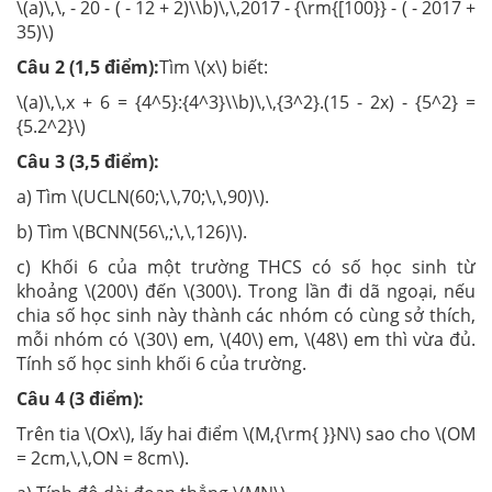
\(a)\,\, - 20 - ( - 12 + 2)\\b)\,\,2017 - {\rm{[100}} - ( - 2017 +
35)\)
Câu 2 (1,5 điểm):
Tìm \(x\) biết:
\(a)\,\,x + 6 = {4^5}:{4^3}\\b)\,\,{3^2}.(15 - 2x) - {5^2} =
{5.2^2}\)
Câu 3 (3,5 điểm):
a) Tìm \(UCLN(60;\,\,70;\,\,90)\).
b) Tìm \(BCNN(56\,;\,\,126)\).
c) Khối 6 của một trường THCS có số học sinh từ
khoảng \(200\) đến \(300\). Trong lần đi dã ngoại, nếu
chia số học sinh này thành các nhóm có cùng sở thích,
mỗi nhóm có \(30\) em, \(40\) em, \(48\) em thì vừa đủ.
Tính số học sinh khối 6 của trường.
Câu 4 (3 điểm):
Trên tia \(Ox\), lấy hai điểm \(M,{\rm{ }}N\) sao cho \(OM
= 2cm,\,\,ON = 8cm\).