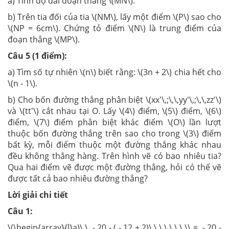
a) Tính độ dài đoạn thẳng \(MN\).
b) Trên tia đối của tia \(NM\), lấy một điểm \(P\) sao cho
\(NP = 6cm\). Chứng tỏ điểm \(N\) là trung điểm của
đoạn thẳng \(MP\).
Câu 5 (1 điểm):
a) Tìm số tự nhiên \(n\) biết rằng: \(3n + 2\) chia hết cho
\(n - 1\).
b) Cho bốn đường thẳng phân biệt \(xx'\,;\,\,yy'\,;\,\,zz'\)
và \(tt'\) cắt nhau tại O. Lấy \(4\) điểm, \(5\) điểm, \(6\)
điểm, \(7\) điểm phân biệt khác điểm \(O\) lần lượt
thuộc bốn đường thẳng trên sao cho trong \(3\) điểm
bất kỳ, mỗi điểm thuộc một đường thẳng khác nhau
đều không thẳng hàng. Trên hình vẽ có bao nhiêu tia?
Qua hai điểm vẽ được một đường thẳng, hỏi có thể vẽ
được tất cả bao nhiêu đường thẳng?
Lời giải chi tiết
Câu 1:
\(\begin{array}{l}a)\,\, - 20 - ( - 12 + 2)\,\,\,\,\,\,\,\\ = - 20 -