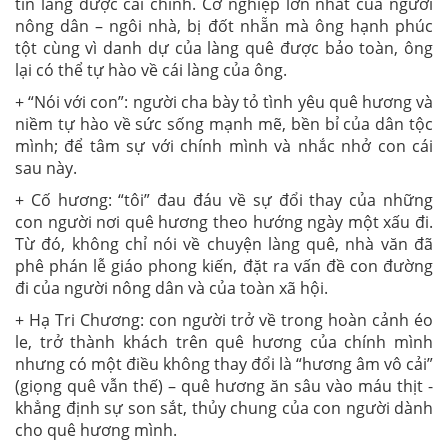
tin làng được cải chính. Cơ nghiệp lớn nhất của người
nông dân – ngôi nhà, bị đốt nhẵn mà ông hạnh phúc
tột cùng vì danh dự của làng quê được bảo toàn, ông
lại có thể tự hào về cái làng của ông.
+ “Nói với con”: người cha bày tỏ tình yêu quê hương và
niềm tự hào về sức sống mạnh mẽ, bền bỉ của dân tộc
mình; để tâm sự với chính mình và nhắc nhở con cái
sau này.
+ Cố hương: “tôi” đau đáu về sự đổi thay của những
con người nơi quê hương theo hướng ngày một xấu đi.
Từ đó, không chỉ nói về chuyện làng quê, nhà văn đã
phê phán lễ giáo phong kiến, đặt ra vấn đề con đường
đi của người nông dân và của toàn xã hội.
+ Hạ Tri Chương: con người trở về trong hoàn cảnh éo
le, trở thành khách trên quê hương của chính mình
nhưng có một điều không thay đổi là “hương âm vô cải”
(giọng quê vẫn thế) – quê hương ăn sâu vào máu thịt -
khẳng định sự son sắt, thủy chung của con người dành
cho quê hương mình.