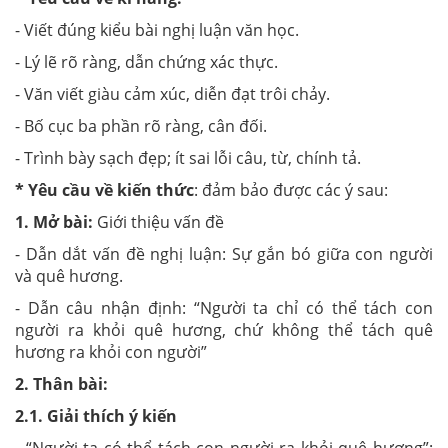
- Viết đúng kiểu bài nghị luận văn học.
- Lý lẽ rõ ràng, dẫn chứng xác thực.
- Văn viết giàu cảm xúc, diễn đạt trôi chảy.
- Bố cục ba phần rõ ràng, cân đối.
- Trình bày sạch đẹp; ít sai lỗi câu, từ, chính tả.
* Yêu cầu về kiến thức
: đảm bảo được các ý sau:
1. Mở bài:
Giới thiệu vấn đề
- Dẫn dắt vấn đề nghị luận: Sự gắn bó giữa con người
và quê hương.
- Dẫn câu nhận định: “Người ta chỉ có thể tách con
người ra khỏi quê hương, chứ không thể tách quê
hương ra khỏi con người”
2. Thân bài:
2.1. Giải thích ý kiến
- “Người ta có thể tách con người ra khỏi quê hương”: