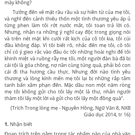
mày không?
Tưởng đến vẻ mặt rầu rầu và sự hiền từ của mẹ tôi,
và nghĩ đến cảnh thiếu thốn một tình thương yêu ấp ủ
từng phen làm tôi rớt nước mắt, tôi toan trả lời có.
Nhưng, nhận ra những ý nghĩ cay độc trong giọng nói
và trên nét mặt khi cười rất kịch của cô tôi kia, tôi cúi
đầu không đáp. Vì tôi biết rõ, nhắc đến mẹ tôi, cô tôi
chỉ có ý gieo rắc vào đầu óc tôi những hoài nghi để tôi
khinh miệt và ruồng rẫy mẹ tôi, một người đàn bà đã bị
cái tội là góa chồng, nợ nần cùng túng quá, phải bỏ con
cái đi tha hương cầu thực. Nhưng đời nào tình yêu
thương và lòng kính mến mẹ tôi lại bị những rắp tâm
tanh bẩn xâm phạn đến. Mặc dầu non một năm ròng
mẹ tôi không gửi cho tôi lấy một lá thư, nhắn người
thăm tôi lấy một lời và gửi cho tôi lấy một đồng quà”.
(Trích Trong lòng mẹ - Nguyên Hồng, Ngữ Văn 8, NXB
Giáo dục 2014, tr 16)
1.
Nhận biết
Đoạn trích trên nằm trong tác phẩm nào của nhà văn