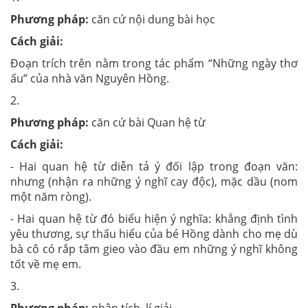
Phương pháp:
căn cứ nội dung bài học
Cách giải:
Đoạn trích trên nằm trong tác phẩm “Những ngày thơ
ấu” của nhà văn Nguyên Hồng.
2.
Phương pháp:
căn cứ bài Quan hệ từ
Cách giải:
- Hai quan hệ từ diễn tả ý đối lập trong đoạn văn:
nhưng (nhận ra những ý nghĩ cay độc), mặc dầu (nom
một năm ròng).
- Hai quan hệ từ đó biểu hiện ý nghĩa: khẳng định tình
yêu thương, sự thấu hiểu của bé Hồng dành cho mẹ dù
bà cô có rắp tâm gieo vào đầu em những ý nghĩ không
tốt về mẹ em.
3.
Phương pháp:
phân tích, lí giải