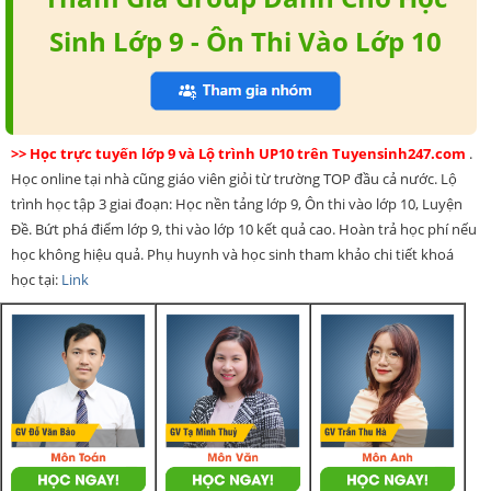
Sinh Lớp 9 - Ôn Thi Vào Lớp 10
>> Học trực tuyến lớp 9 và Lộ trình UP10 trên Tuyensinh247.com
.
Học online tại nhà cũng giáo viên giỏi từ trường TOP đầu cả nước. Lộ
trình học tập 3 giai đoạn: Học nền tảng lớp 9, Ôn thi vào lớp 10, Luyện
Đề. Bứt phá điểm lớp 9, thi vào lớp 10 kết quả cao. Hoàn trả học phí nếu
học không hiệu quả. Phụ huynh và học sinh tham khảo chi tiết khoá
học tại:
Link