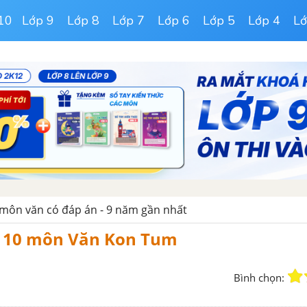
10
Lớp 9
Lớp 8
Lớp 7
Lớp 6
Lớp 5
Lớp 4
Lớ
 môn văn có đáp án - 9 năm gần nhất
o 10 môn Văn Kon Tum
Bình chọn: