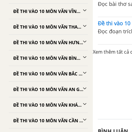
Đọc bài thơ s
ĐỀ THI VÀO 10 MÔN VĂN VĨNH PHÚC
Đề thi vào 1
ĐỀ THI VÀO 10 MÔN VĂN THANH HÓA
Đọc đoạn tríc
ĐỀ THI VÀO 10 MÔN VĂN HƯNG YÊN
Xem thêm tất cả c
ĐỀ THI VÀO 10 MÔN VĂN BÌNH ĐỊNH
ĐỀ THI VÀO 10 MÔN VĂN BẮC GIANG
ĐỀ THI VÀO 10 MÔN VĂN AN GIANG
ĐỀ THI VÀO 10 MÔN VĂN KHÁNH HÒA
ĐỀ THI VÀO 10 MÔN VĂN CẦN THƠ
BÌNH LUẬN