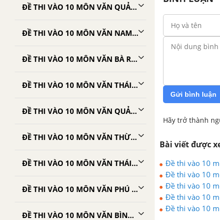
ĐỀ THI VÀO 10 MÔN VĂN QUẢNG NINH
ĐỀ THI VÀO 10 MÔN VĂN NAM ĐỊNH
ĐỀ THI VÀO 10 MÔN VĂN BÀ RỊA - VŨNG TÀU
ĐỀ THI VÀO 10 MÔN VĂN THÁI BÌNH
Gửi bình luận
ĐỀ THI VÀO 10 MÔN VĂN QUẢNG NGÃI
Hãy trở thành ng
ĐỀ THI VÀO 10 MÔN VĂN THỪA THIÊN - HUẾ
Bài viết được 
Đề thi vào 10 
ĐỀ THI VÀO 10 MÔN VĂN THÁI NGUYÊN
Đề thi vào 10 
Đề thi vào 10 
ĐỀ THI VÀO 10 MÔN VĂN PHÚ THỌ
Đề thi vào 10 
Đề thi vào 10 
ĐỀ THI VÀO 10 MÔN VĂN BÌNH THUẬN