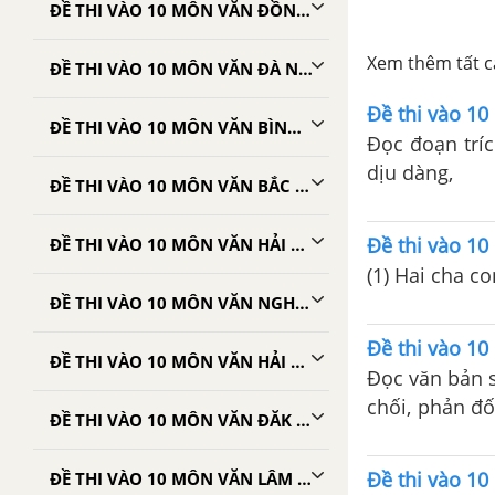
ĐỀ THI VÀO 10 MÔN VĂN ĐỒNG NAI
Xem thêm tất cả
ĐỀ THI VÀO 10 MÔN VĂN ĐÀ NẴNG
Đề thi vào 1
ĐỀ THI VÀO 10 MÔN VĂN BÌNH DƯƠNG
Đọc đoạn trí
dịu dàng,
ĐỀ THI VÀO 10 MÔN VĂN BẮC NINH
Đề thi vào 1
ĐỀ THI VÀO 10 MÔN VĂN HẢI DƯƠNG
(1) Hai cha c
ĐỀ THI VÀO 10 MÔN VĂN NGHỆ AN
Đề thi vào 1
ĐỀ THI VÀO 10 MÔN VĂN HẢI PHÒNG
Đọc văn bản s
chối, phản đố
ĐỀ THI VÀO 10 MÔN VĂN ĐĂK LĂK
mất hết nhuệ 
Đề thi vào 1
ĐỀ THI VÀO 10 MÔN VĂN LÂM ĐỒNG