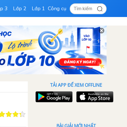
p 3
Lớp 2
Lớp 1
Công cụ
TẢI APP ĐỂ XEM OFFLINE
BÀI GIẢI MỚI NHẤT