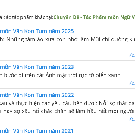
 các tác phẩm khác tại:
Chuyên Đề - Tác Phẩm môn Ngữ 
0 môn Văn Kon Tum năm 2025
ch: Những tấm áo xưa con nhớ lắm Mũi chỉ đường k
Xe
0 môn Văn Kon Tum năm 2023
on bước đi trên cát Ảnh mặt trời rực rỡ biển xanh
Xe
0 môn Văn Kon Tum năm 2022
au và thực hiện các yêu cầu bên dưới: Nỗi sợ thất bại
i hay sợ xấu hổ chắc chắn sẽ làm hầu hết mọi người t
khi ngay ở bước “khởi đầu nan”
Xe
0 môn Văn Kon Tum năm 2021