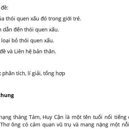
 đề:
ủa thói quen xấu đó trong giới trẻ.
 dẫn đến thói quen xấu.
 loại bỏ thói quen xấu.
đề và Liên hệ bản thân.
:
phân tích, lí giải, tổng hợp
 chung
mạng tháng Tám, Huy Cận là một tên tuổi nổi tiếng
 Thơ ông có cảm quan vũ trụ và mang nặng một nỗ