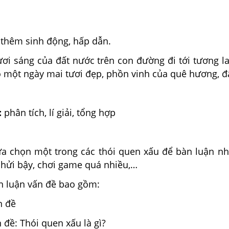
 thêm sinh động, hấp dẫn.
ươi sáng của đất nước trên con đường đi tới tương la
o một ngày mai tươi đẹp, phồn vinh của quê hương, đ
:
phân tích, lí giải, tổng hợp
ựa chọn một trong các thói quen xấu để bàn luận như
chửi bậy, chơi game quá nhiều,…
n luận vấn đề bao gồm:
n đề
n đề: Thói quen xấu là gì?