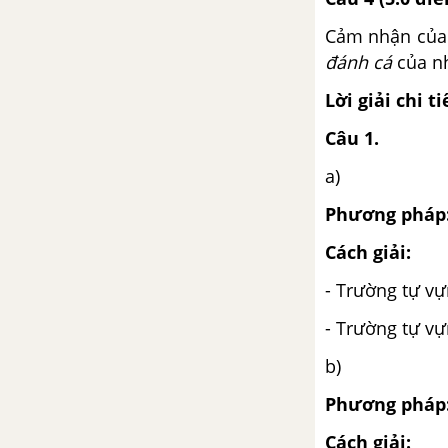
ĐỀ THI VÀO 10 MÔN VĂN QUẢNG NINH
Cảm nhận của 
đánh cá
của nh
ĐỀ THI VÀO 10 MÔN VĂN NAM ĐỊNH
Lời giải chi ti
ĐỀ THI VÀO 10 MÔN VĂN BÀ RỊA - VŨNG TÀU
Câu 1.
ĐỀ THI VÀO 10 MÔN VĂN THÁI BÌNH
a)
Phương pháp
ĐỀ THI VÀO 10 MÔN VĂN QUẢNG NGÃI
Cách giải:
ĐỀ THI VÀO 10 MÔN VĂN THỪA THIÊN - HUẾ
- Trường tự vự
- Trường tự vự
ĐỀ THI VÀO 10 MÔN VĂN THÁI NGUYÊN
b)
ĐỀ THI VÀO 10 MÔN VĂN PHÚ THỌ
Phương pháp
ĐỀ THI VÀO 10 MÔN VĂN BÌNH THUẬN
Cách giải: