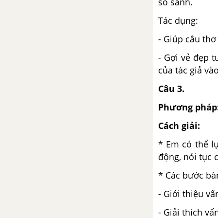
so sánh.
ĐỀ THI VÀO 10 MÔN VĂN BÌNH PHƯỚC
Tác dụng:
ĐỀ THI VÀO 10 MÔN VĂN TÂY NINH
- Giúp câu thơ
- Gợi vẻ đẹp t
ĐỀ THI VÀO 10 MÔN VĂN BẾN TRE
của tác giả và
ĐỀ THI VÀO 10 MÔN VĂN CÀ MAU
Câu 3.
Phương pháp
ĐỀ THI VÀO 10 MÔN VĂN QUẢNG BÌNH
Cách giải:
ĐỀ THI VÀO 10 MÔN VĂN NINH BÌNH
* Em có thể l
động, nói tục 
ĐỀ THI VÀO 10 MÔN VĂN HÀ NAM
* Các bước bà
ĐỀ THI VÀO 10 MÔN VĂN QUẢNG TRỊ
- Giới thiệu vấ
- Giải thích vấ
ĐỀ THI VÀO 10 MÔN VĂN BẠC LIÊU