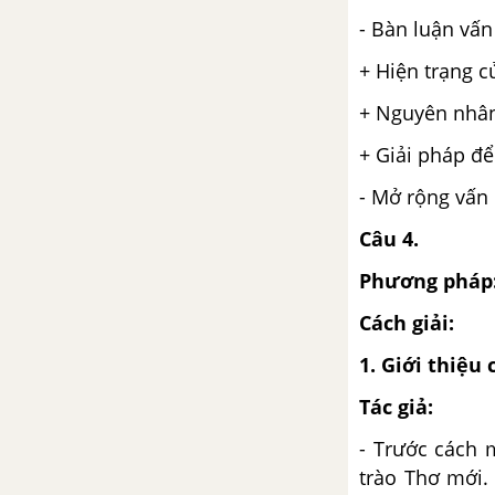
- Bàn luận vấn
ĐỀ THI VÀO 10 MÔN VĂN SÓC TRĂNG
+ Hiện trạng c
+ Nguyên nhân
ĐỀ THI VÀO 10 MÔN VĂN TUYÊN QUANG
+ Giải pháp để
ĐỀ THI VÀO 10 MÔN VĂN NINH THUẬN
- Mở rộng vấn 
ĐỀ THI VÀO 10 MÔN VĂN HÒA BÌNH
Câu 4.
Phương pháp
ĐỀ THI VÀO 10 MÔN VĂN ĐĂK NÔNG
Cách giải:
ĐỀ THI VÀO 10 MÔN VĂN SƠN LA
1. Giới thiệu
Tác giả:
ĐỀ THI VÀO 10 MÔN VĂN TRÀ VINH
- Trước cách 
ĐỀ THI VÀO 10 MÔN VĂN LÀO CAI
trào Thơ mới.