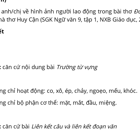
anh/chị về hình ảnh người lao động trong bài thơ
Đo
à thơ Huy Cận (SGK Ngữ văn 9, tập 1, NXB Giáo dục, 
ết
:
căn cứ nội dung bài
Trường từ vựng
ng chỉ hoạt động: co, xô, ép, chảy, ngoẹo, mếu, khóc.
ng chỉ bộ phận cơ thể: mặt, mắt, đầu, miệng.
:
căn cứ bài
Liên kết câu và liên kết đoạn văn