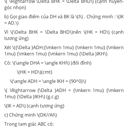
\( \Rightarrow \Delta BHK = \Delta BHD\) (cạnh huyền-
góc nhọn)
b) Gọi giao điểm của DH và BK là \(I\) . Chứng minh : \(IK
= AD.\)
Vì \(\Delta BHK = \Delta BHD\)nên \(HK = HD\) (cạnh
tương ứng)
Xét \({\Delta }ADH;{\mkern 1mu} {\mkern 1mu} {\mkern
1mu} {\mkern 1mu} {\mkern 1mu} {\Delta }IKH\)
Có: \(\angle DHA = \angle KHI\) (đối đỉnh)
\(HK = HD\)(cmt)
\(\angle ADH = \angle IKH = {90^0}\)
\( \Rightarrow {\Delta }ADH = {\mkern 1mu} {\mkern
1mu} {\Delta }IKH\) (g.c.g)
\(IK = AD\) (cạnh tương ứng)
c) Chứng minh \(DK//AI\)
Trong tam giác ABC có: