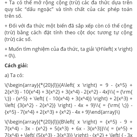
+ Ta có thể mở rộng cộng (trừ) các đa thức dựa trên
quy tắc “dấu ngoặc” và tính chất của các phép toán
trên số.
+ Đối với đa thức một biến đã sắp xếp còn có thể cộng
(trừ) bằng cách đặt tính theo cột dọc tương tự cộng
(trừ) các số.
+ Muốn tìm nghiệm của đa thức, ta giải \(H\left( x \right)
= 0\).
Cách giải:
a) Ta có:
\(\begin{array}{*{20}{l}}{A\left( x \right) = 9 - {x^5} +
2{x^3} - 10{x^4} + 3{x^2} + 3{x^4} - 2{x^2} - 4x}\\{ = {\rm{
\;}} - {x^5} + \left( { - 10{x^4} + 3{x^4}} \right) + 2{x^3} +
\left( {3{x^2} - 2{x^2}} \right) - 4x + 9}\\{ = {\rm{ \;}} -
{x^5} - 7{x^4} + 2{x^3} + {x^2} - 4x + 9}\end{array}\)
\(\begin{array}{*{20}{l}}{B\left( x \right) = {x^5} - 9 +
7{x^4} - 3x - {x^2} + 5{x^3} + 6x - 3{x^3}}\\{ = {x^5} +
7{x^4} + \left( {5{x^3} - 3{x^3}} \right) - {x^2} + \left( { - 3x