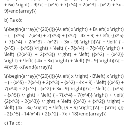
+ 6x} \right) - 9}\\{ = {x^5} + 7{x^4} + 2{x^3} - {x^2} + 3x -
9}\end{array}\)
b) Ta có:
\(\begin{array}{*{20}{l}}{A\left( x \right) + B\left( x \right)
= ( - {x^5} - 7{x^4} + 2{x^3} + {x^2} - 4x + 9) + \left( {{x^5}
+ 7{x^4} + 2{x^3} - {x^2} + 3x - 9} \right)}\\{ = \left( { -
{x^5} + {x^5}} \right) + \left( { - 7{x^4} + 7{x^4}} \right) +
\left( {2{x^3} + 2{x^3}} \right) + \left( {{x^2} - {x^2}}
\right) + \left( {-4x + 3x} \right) + \left( {9 - 9} \right)}\\{ =
4{x^3} -x}\end{array}\)
\(\begin{array}{*{20}{l}}{A\left( x \right) - B\left( x \right)
= ( - {x^5} - 7{x^4} + 2{x^3} + {x^2} - 4x + 9) - \left( {{x^5} +
7{x^4} + 2{x^3} - {x^2} + 3x - 9} \right)}\\{ = \left( { - {x^5}
- {x^5}} \right) + \left( { - 7{x^4} - 7{x^4}} \right) + \left(
{2{x^3} - 2{x^3}} \right) + \left( {{x^2} + {x^2}} \right) -
\left( {4x - 3x} \right) + \left( {9 + 9} \right)}\\{ = {\rm{ \;}}
- 2{x^5} - 14{x^4} + 2{x^2} - 7x + 18}\end{array}\)
c) Ta có: