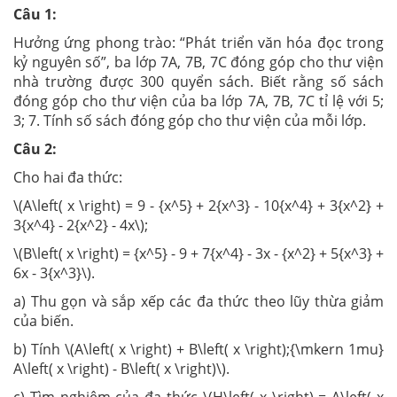
Câu 1:
Hưởng ứng phong trào: “Phát triển văn hóa đọc trong
kỷ nguyên số”, ba lớp 7A, 7B, 7C đóng góp cho thư viện
nhà trường được 300 quyển sách. Biết rằng số sách
đóng góp cho thư viện của ba lớp 7A, 7B, 7C tỉ lệ với 5;
3; 7. Tính số sách đóng góp cho thư viện của mỗi lớp.
Câu 2:
Cho hai đa thức:
\(A\left( x \right) = 9 - {x^5} + 2{x^3} - 10{x^4} + 3{x^2} +
3{x^4} - 2{x^2} - 4x\);
\(B\left( x \right) = {x^5} - 9 + 7{x^4} - 3x - {x^2} + 5{x^3} +
6x - 3{x^3}\).
a) Thu gọn và sắp xếp các đa thức theo lũy thừa giảm
của biến.
b) Tính \(A\left( x \right) + B\left( x \right);{\mkern 1mu}
A\left( x \right) - B\left( x \right)\).
c) Tìm nghiệm của đa thức \(H\left( x \right) = A\left( x