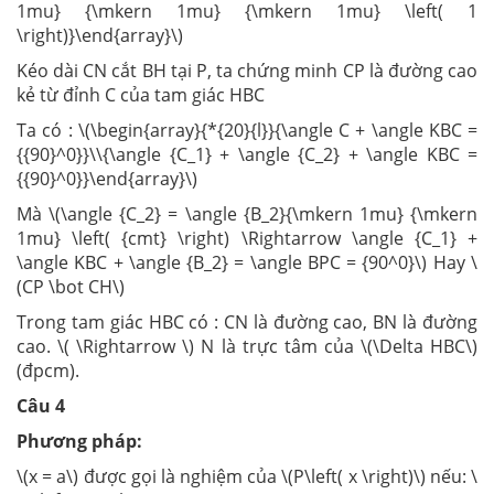
1mu} {\mkern 1mu} {\mkern 1mu} \left( 1
\right)}\end{array}\)
Kéo dài CN cắt BH tại P, ta chứng minh CP là đường cao
kẻ từ đỉnh C của tam giác HBC
Ta có : \(\begin{array}{*{20}{l}}{\angle C + \angle KBC =
{{90}^0}}\\{\angle {C_1} + \angle {C_2} + \angle KBC =
{{90}^0}}\end{array}\)
Mà \(\angle {C_2} = \angle {B_2}{\mkern 1mu} {\mkern
1mu} \left( {cmt} \right) \Rightarrow \angle {C_1} +
\angle KBC + \angle {B_2} = \angle BPC = {90^0}\) Hay \
(CP \bot CH\)
Trong tam giác HBC có : CN là đường cao, BN là đường
cao. \( \Rightarrow \) N là trực tâm của \(\Delta HBC\)
(đpcm).
Câu 4
Phương pháp:
\(x = a\) được gọi là nghiệm của \(P\left( x \right)\) nếu: \