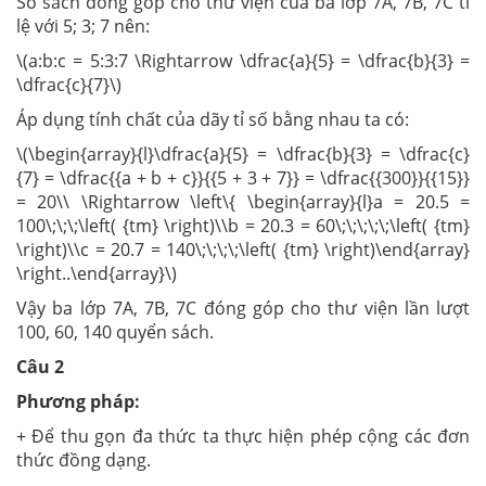
Số sách đóng góp cho thư viện của ba lớp 7A, 7B, 7C tỉ
lệ với 5; 3; 7 nên:
\(a:b:c = 5:3:7 \Rightarrow \dfrac{a}{5} = \dfrac{b}{3} =
\dfrac{c}{7}\)
Áp dụng tính chất của dãy tỉ số bằng nhau ta có:
\(\begin{array}{l}\dfrac{a}{5} = \dfrac{b}{3} = \dfrac{c}
{7} = \dfrac{{a + b + c}}{{5 + 3 + 7}} = \dfrac{{300}}{{15}}
= 20\\ \Rightarrow \left\{ \begin{array}{l}a = 20.5 =
100\;\;\;\left( {tm} \right)\\b = 20.3 = 60\;\;\;\;\;\left( {tm}
\right)\\c = 20.7 = 140\;\;\;\;\left( {tm} \right)\end{array}
\right..\end{array}\)
Vậy ba lớp 7A, 7B, 7C đóng góp cho thư viện lần lượt
100, 60, 140 quyển sách.
Câu 2
Phương pháp:
+ Để thu gọn đa thức ta thực hiện phép cộng các đơn
thức đồng dạng.