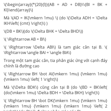
\(\begin{array}{*{20}{l}}{AB = AD + DB}\\{BI = BK +
KI}\end{array}\)
Mà \(AD = IK{\mkern 1mu} \) (do \(\Delta ADH = \Delta
IKH\left( {cmt} \right)\) )
\(DB = BK\)(do \(\Delta BHK = \Delta BHD\))
\( \Rightarrow AB = BI\)
\( \Rightarrow \Delta ABI\) là tam giác cân tại B. \(
\Rightarrow \angle BAI = \angle BIA\)
Trong một tam giác cân, tia phân giác ứng với cạnh đáy
chính là đường cao
\( \Rightarrow BH \bot AI{\mkern 1mu} {\mkern 1mu}
{\mkern 1mu} \left( 1 \right)\)
Mà \(\Delta BDK\) cũng cân tại B (do \(BD = BK\left(
{do{\mkern 1mu} \Delta BDH = \Delta BKH} \right)\)
\( \Rightarrow BH \bot DK{\mkern 1mu} {\mkern 1mu}
{\mkern 1mu} {\mkern 1mu} {\mkern 1mu} \left( 2