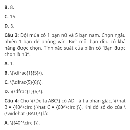
B.
8.
C.
16.
D.
6.
Câu 3:
Đội múa có 1 bạn nữ và 5 bạn nam. Chọn ngẫu
nhiên 1 bạn để phỏng vấn. Biết mỗi bạn đều có khả
năng được chọn. Tính xác suất của biến cố “Bạn được
chọn là nữ”.
A.
1.
B.
\(\dfrac{1}{5}\).
C.
\(\dfrac{5}{6}\).
D.
\(\dfrac{1}{6}\).
Câu 4:
Cho \(\Delta ABC\) có AD là tia phân giác, \(\hat
B = {40^\circ },\hat C = {60^\circ }\). Khi đó số đo của \
(\widehat {BAD}\) là:
A.
\({40^\circ }\).