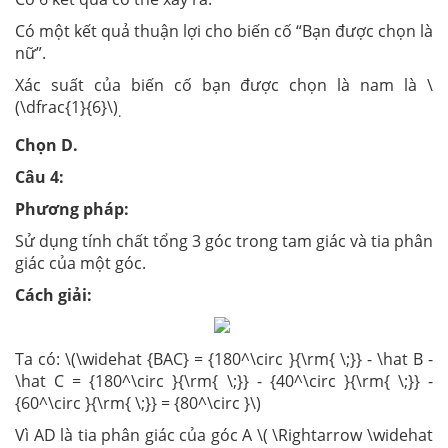
Có một kết quả thuận lợi cho biến cố “Bạn được chọn là
nữ”.
Xác suất của biến cố bạn được chọn là nam là \
(\dfrac{1}{6}\)
.
Chọn D.
Câu 4:
Phương pháp:
Sử dụng tính chất tổng 3 góc trong tam giác và tia phân
giác của một góc.
Cách giải:
Ta có: \(\widehat {BAC} = {180^\circ }{\rm{ \;}} - \hat B -
\hat C = {180^\circ }{\rm{ \;}} - {40^\circ }{\rm{ \;}} -
{60^\circ }{\rm{ \;}} = {80^\circ }\)
Vì AD là tia phân giác của góc A \( \Rightarrow \widehat