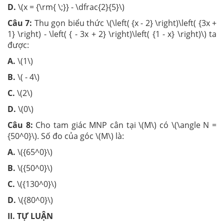
D.
\(x = {\rm{ \;}} - \dfrac{2}{5}\)
Câu 7:
Thu gọn biểu thức \(\left( {x - 2} \right)\left( {3x +
1} \right) - \left( { - 3x + 2} \right)\left( {1 - x} \right)\) ta
được:
A.
\(1\)
B.
\( - 4\)
C.
\(2\)
D.
\(0\)
Câu 8:
Cho tam giác MNP cân tại \(M\) có \(\angle N =
{50^0}\). Số đo của góc \(M\) là:
A.
\({65^0}\)
B.
\({50^0}\)
C.
\({130^0}\)
D.
\({80^0}\)
II. TỰ LUẬN