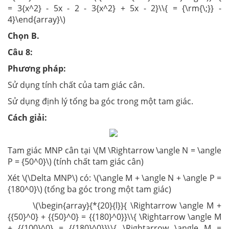
= 3{x^2} - 5x - 2 - 3{x^2} + 5x - 2}\\{ = {\rm{\;}} -
4}\end{array}\)
Chọn B.
Câu 8:
Phương pháp:
Sử dụng tính chất của tam giác cân.
Sử dụng định lý tổng ba góc trong một tam giác.
Cách giải:
Tam giác MNP cân tại \(M \Rightarrow \angle N = \angle
P = {50^0}\) (tính chất tam giác cân)
Xét \(\Delta MNP\) có: \(\angle M + \angle N + \angle P =
{180^0}\) (tổng ba góc trong một tam giác)
\(\begin{array}{*{20}{l}}{ \Rightarrow \angle M +
{{50}^0} + {{50}^0} = {{180}^0}}\\{ \Rightarrow \angle M
+ {{100}^0} = {{180}^0}}\\{ \Rightarrow \angle M =