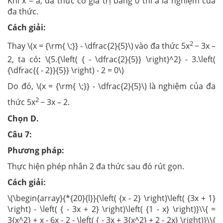
Khi x = a, đa thức có giá trị bằng 0 thì a là nghiệm của
đa thức.
Cách giải:
2
Thay \(x = {\rm{ \;}} - \dfrac{2}{5}\)
vào đa thức 5x
− 3x –
2, ta có
:
\(5.{\left( { - \dfrac{2}{5}} \right)^2} - 3.\left(
{\dfrac{{ - 2}}{5}} \right) - 2 = 0\)
Do đó, \(x = {\rm{ \;}} - \dfrac{2}{5}\)
là nghiệm của đa
2
thức 5x
− 3x – 2.
Chọn D.
Câu 7:
Phương pháp:
Thực hiện phép nhân 2 đa thức sau đó rút gọn.
Cách giải:
\(\begin{array}{*{20}{l}}{\left( {x - 2} \right)\left( {3x + 1}
\right) - \left( { - 3x + 2} \right)\left( {1 - x} \right)}\\{ =
3{x^2} + x - 6x - 2 - \left( { - 3x + 3{x^2} + 2 - 2x} \right)}\\{