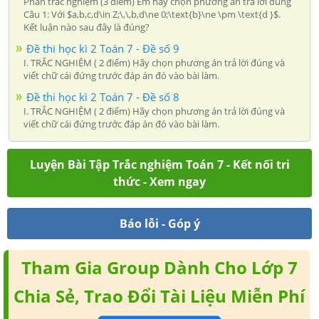
Phần trắc nghiệm (3 điểm) Em hãy chọn phương án trả lời đúng
Câu 1: Với $a,b,c,d\in Z;\,\,b,d\ne 0;\text{b}\ne \pm \text{d }$.
Kết luận nào sau đây là đúng?
Đề thi học kì 2 Toán 7 - Đề số 9
I. TRẮC NGHIỆM ( 2 điểm) Hãy chọn phương án trả lời đúng và
viết chữ cái đứng trước đáp án đó vào bài làm.
Đề thi học kì 2 Toán 7 - Đề số 8
I. TRẮC NGHIỆM ( 2 điểm) Hãy chọn phương án trả lời đúng và
viết chữ cái đứng trước đáp án đó vào bài làm.
Luyện Bài Tập Trắc nghiệm Toán 7 - Kết nối tri
thức - Xem ngay
Báo lỗi - Góp ý
Tham Gia Group Dành Cho Lớp 7
Chia Sẻ, Trao Đổi Tài Liệu Miễn Phí