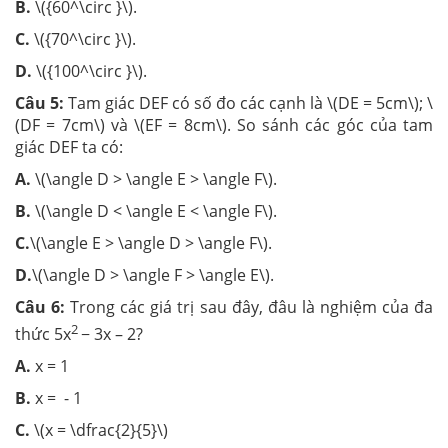
B.
\({60^\circ }\).
C.
\({70^\circ }\).
D.
\({100^\circ }\).
Câu 5:
Tam giác DEF có số đo các cạnh là \(DE = 5cm\); \
(DF = 7cm\) và \(EF = 8cm\). So sánh các góc của tam
giác DEF ta có:
A.
\(\angle D > \angle E > \angle F\).
B.
\(\angle D < \angle E < \angle F\).
C.
\(\angle E > \angle D > \angle F\).
D.
\(\angle D > \angle F > \angle E\).
Câu 6:
Trong các giá trị sau đây, đâu là nghiệm của đa
2
thức 5x
− 3x – 2?
A.
x = 1
B.
x = - 1
C.
\(x = \dfrac{2}{5}\)