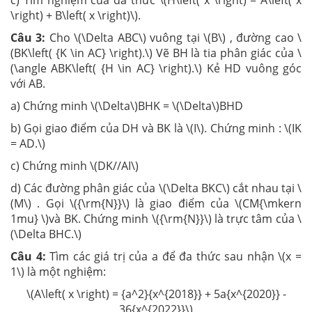
\right) + B\left( x \right)\).
Câu 3:
Cho \(\Delta ABC\) vuông tại \(B\) , đường cao \
(BK\left( {K \in AC} \right).\) Vẽ BH là tia phân giác của \
(\angle ABK\left( {H \in AC} \right).\) Kẻ HD vuông góc
với AB.
a) Chứng minh \(\Delta\)BHK = \(\Delta\)BHD
b) Gọi giao điểm của DH và BK là \(I\). Chứng minh : \(IK
= AD.\)
c) Chứng minh \(DK//AI\)
d) Các đường phân giác của \(\Delta BKC\) cắt nhau tại \
(M\) . Gọi \({\rm{N}}\) là giao điểm của \(CM{\mkern
1mu} \)và BK. Chứng minh \({\rm{N}}\) là trực tâm của \
(\Delta BHC.\)
Câu 4:
Tìm các giá trị của a để đa thức sau nhận \(x =
1\) là một nghiệm:
\(A\left( x \right) = {a^2}{x^{2018}} + 5a{x^{2020}} -
36{x^{2022}}\)