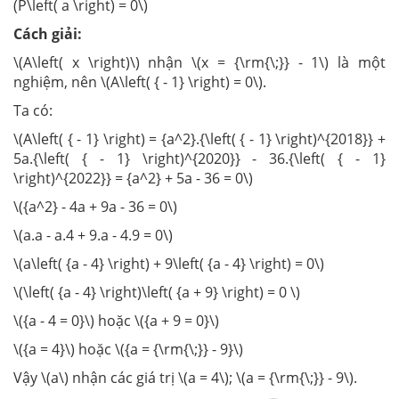
(P\left( a \right) = 0\)
Cách giải:
\(A\left( x \right)\) nhận \(x = {\rm{\;}} - 1\) là một
nghiệm, nên \(A\left( { - 1} \right) = 0\).
Ta có:
\(A\left( { - 1} \right) = {a^2}.{\left( { - 1} \right)^{2018}} +
5a.{\left( { - 1} \right)^{2020}} - 36.{\left( { - 1}
\right)^{2022}} = {a^2} + 5a - 36 = 0\)
\({a^2} - 4a + 9a - 36 = 0\)
\(a.a - a.4 + 9.a - 4.9 = 0\)
\(a\left( {a - 4} \right) + 9\left( {a - 4} \right) = 0\)
\(\left( {a - 4} \right)\left( {a + 9} \right) = 0 \)
\({a - 4 = 0}\) hoặc \({a + 9 = 0}\)
\({a = 4}\) hoặc \({a = {\rm{\;}} - 9}\)
Vậy \(a\) nhận các giá trị \(a = 4\); \(a = {\rm{\;}} - 9\).