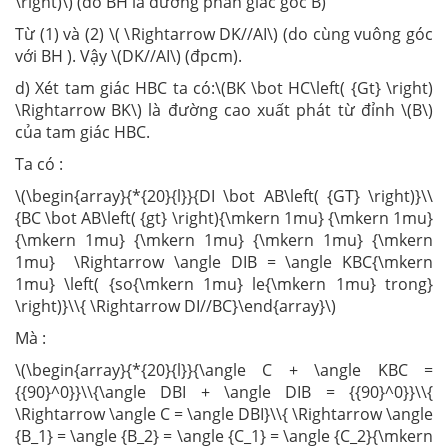
\right)\) (do BH là đường phân giác góc B)
Từ (1) và (2) \( \Rightarrow DK//AI\) (do cùng vuông góc
với BH ). Vậy \(DK//AI\) (đpcm).
d) Xét tam giác HBC ta có:\(BK \bot HC\left( {Gt} \right)
\Rightarrow BK\) là đường cao xuất phát từ đỉnh \(B\)
của tam giác HBC.
Ta có :
\(\begin{array}{*{20}{l}}{DI \bot AB\left( {GT} \right)}\\
{BC \bot AB\left( {gt} \right){\mkern 1mu} {\mkern 1mu}
{\mkern 1mu} {\mkern 1mu} {\mkern 1mu} {\mkern
1mu} \Rightarrow \angle DIB = \angle KBC{\mkern
1mu} \left( {so{\mkern 1mu} le{\mkern 1mu} trong}
\right)}\\{ \Rightarrow DI//BC}\end{array}\)
Mà :
\(\begin{array}{*{20}{l}}{\angle C + \angle KBC =
{{90}^0}}\\{\angle DBI + \angle DIB = {{90}^0}}\\{
\Rightarrow \angle C = \angle DBI}\\{ \Rightarrow \angle
{B_1} = \angle {B_2} = \angle {C_1} = \angle {C_2}{\mkern