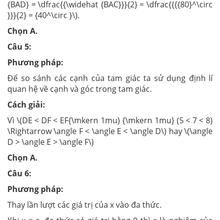
{BAD} = \dfrac{{\widehat {BAC}}}{2} = \dfrac{{{{80}^\circ
}}}{2} = {40^\circ }\).
Chọn A.
Câu 5:
Phương pháp:
Để so sánh các cạnh của tam giác ta sử dụng định lí
quan hệ về cạnh và góc trong tam giác.
Cách giải:
Vì \(DE < DF < EF{\mkern 1mu} {\mkern 1mu} (5 < 7 < 8)
\Rightarrow \angle F < \angle E < \angle D\) hay \(\angle
D > \angle E > \angle F\)
Chọn A.
Câu 6:
Phương pháp:
Thay lần lượt các giá trị của x vào đa thức.