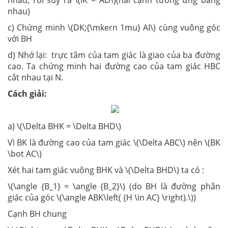
nhau)
c) Chứng minh \(DK;{\mkern 1mu} AI\) cùng vuông góc
với BH
d) Nhớ lại: trực tâm của tam giác là giao của ba đường
cao. Ta chứng minh hai đường cao của tam giác HBC
cắt nhau tại N.
Cách giải:
a) \(\Delta BHK = \Delta BHD\)
Vì BK là đường cao của tam giác \(\Delta ABC\) nên \(BK
\bot AC\)
Xét hai tam giác vuông BHK và \(\Delta BHD\) ta có :
\(\angle {B_1} = \angle {B_2}\) (do BH là đường phân
giác của góc \(\angle ABK\left( {H \in AC} \right).\))
Cạnh BH chung