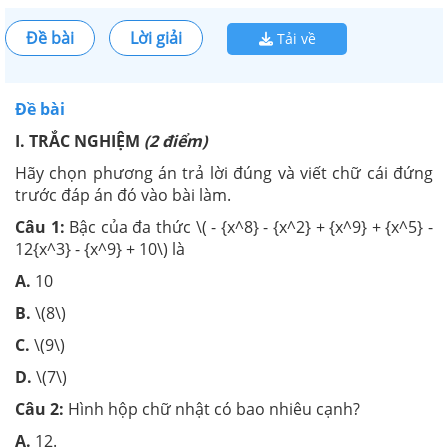
Đề bài
Lời giải
Tải về
Đề bài
I. TRẮC NGHIỆM
(2 điểm)
Hãy chọn phương án trả lời đúng và viết chữ cái đứng
trước đáp án đó vào bài làm.
Câu 1:
Bậc của đa thức \( - {x^8} - {x^2} + {x^9} + {x^5} -
12{x^3} - {x^9} + 10\) là
A.
10
B.
\(8\)
C.
\(9\)
D.
\(7\)
Câu 2:
Hình hộp chữ nhật có bao nhiêu cạnh?
A.
12.