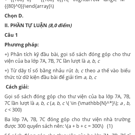
{{80}^0}}\end{array}\)
Chọn D.
II. PHẦN TỰ LUẬN
(8,0 điểm)
Câu 1
Phương pháp:
+) Phân tích kỹ đầu bài, gọi số sách đóng góp cho thư
viện của ba lớp 7A, 7B, 7C lần lượt là
a, b, c
+) Từ dãy tỉ số bằng nhảu rút
b, c
theo
a
thế vào biểu
thức từ dữ kiện đầu bài để giải tìm
a, b, c
Cách giải:
Gọi số sách đóng góp cho thư viện của ba lớp 7A, 7B,
7C lần lượt là
a, b, c
(
a, b, c
\( \in {\mathbb{N}^*}\);
a , b,
c
< 300)
Ba lớp 7A, 7B, 7C đóng góp cho thư viện nhà trường
được 300 quyển sách nên: \(a + b + c = 300\) (1)