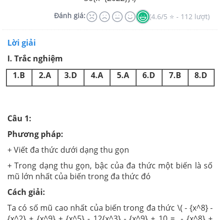
Đánh giá:
(4.6/5 ⭐ - 112 lượt)
Lời giải
I. Trắc nghiệm
1.B
2.A
3.D
4.A
5.A
6.D
7.B
8.D
Câu 1:
Phương pháp:
+ Viết đa thức dưới dạng thu gọn
+ Trong dạng thu gọn, bậc của đa thức một biến là số
mũ lớn nhất của biến trong đa thức đó
Cách giải:
Ta có số mũ cao nhất của biến trong đa thức \( - {x^8} -
{x^2} + {x^9} + {x^5} - 12{x^3} - {x^9} + 10 = - {x^8} +