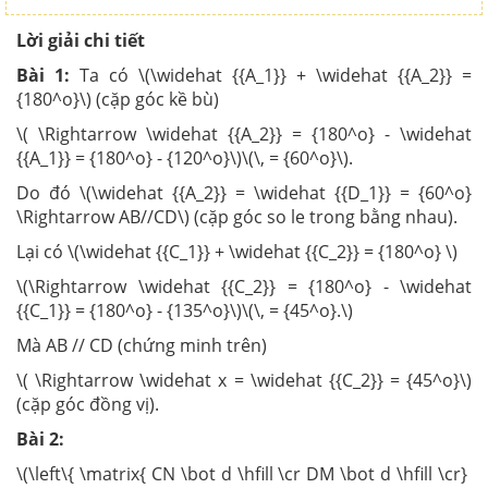
Lời giải chi tiết
Bài 1:
Ta có \(\widehat {{A_1}} + \widehat {{A_2}} =
{180^o}\) (cặp góc kề bù)
\( \Rightarrow \widehat {{A_2}} = {180^o} - \widehat
{{A_1}} = {180^o} - {120^o}\)\(\, = {60^o}\).
Do đó \(\widehat {{A_2}} = \widehat {{D_1}} = {60^o}
\Rightarrow AB//CD\) (cặp góc so le trong bằng nhau).
Lại có \(\widehat {{C_1}} + \widehat {{C_2}} = {180^o} \)
\(\Rightarrow \widehat {{C_2}} = {180^o} - \widehat
{{C_1}} = {180^o} - {135^o}\)\(\, = {45^o}.\)
Mà AB // CD (chứng minh trên)
\( \Rightarrow \widehat x = \widehat {{C_2}} = {45^o}\)
(cặp góc đồng vị).
Bài 2:
\(\left\{ \matrix{ CN \bot d \hfill \cr DM \bot d \hfill \cr}