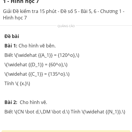
1 - Hình học 7
Giải Đề kiểm tra 15 phút - Đề số 5 - Bài 5, 6 - Chương 1 -
Hình học 7
QUẢNG CÁO
Đề bài
Bài 1:
Cho hình vẽ bên.
Biết \(\widehat {{A_1}} = {120^o},\)
\(\widehat {{D_1}} = {60^o},\)
\(\widehat {{C_1}} = {135^o}.\)
Tính \( {x.}\)
Bài 2:
Cho hình vẽ.
Biết \(CN \bot d,\,DM \bot d.\) Tính \(\widehat {{N_1}}.\)