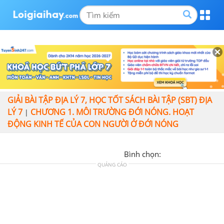
GIẢI BÀI TẬP ĐỊA LÝ 7, HỌC TỐT SÁCH BÀI TẬP (SBT) ĐỊA
LÝ 7
CHƯƠNG 1. MÔI TRƯỜNG ĐỚI NÓNG. HOẠT
|
ĐỘNG KINH TẾ CỦA CON NGƯỜI Ở ĐỚI NÓNG
Bình chọn:
QUẢNG CÁO