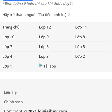
*Bình luận sẽ hiển thị sau khi được duyệt
Hãy trở thành người đầu tiên bình luận!
Trang chủ
Lớp 12
Lớp 11
Lớp 10
Lớp 9
Lớp 8
Lớp 7
Lớp 6
Lớp 5
Lớp 4
Lớp 3
Lớp 2
Lớp 1
Tải app
Liên hệ
Chính sách
Copyright ©
2021 loigiaihay.com