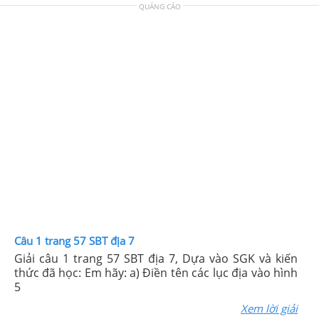
QUẢNG CÁO
Câu 1 trang 57 SBT địa 7
Giải câu 1 trang 57 SBT địa 7, Dựa vào SGK và kiến
thức đã học: Em hãy: a) Điền tên các lục địa vào hình
5
Xem lời giải