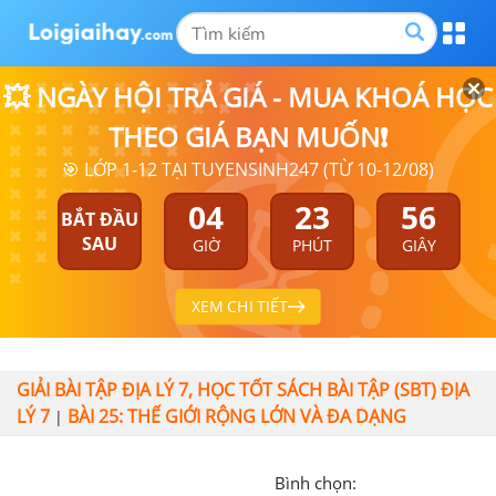
💥 NGÀY HỘI TRẢ GIÁ - MUA KHOÁ HỌC
THEO GIÁ BẠN MUỐN❗
🎯 LỚP 1-12 TẠI TUYENSINH247 (TỪ 10-12/08)
04
23
56
BẮT ĐẦU
SAU
GIỜ
PHÚT
GIÂY
XEM CHI TIẾT
GIẢI BÀI TẬP ĐỊA LÝ 7, HỌC TỐT SÁCH BÀI TẬP (SBT) ĐỊA
LÝ 7
BÀI 25: THẾ GIỚI RỘNG LỚN VÀ ĐA DẠNG
|
Bình chọn: