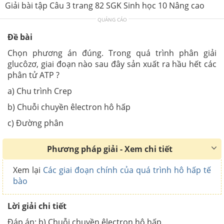
Giải bài tập Câu 3 trang 82 SGK Sinh học 10 Nâng cao
QUẢNG CÁO
Đề bài
Chọn phương án đúng. Trong quá trình phân giải
glucôzơ, giai đoạn nào sau đây sản xuất ra hầu hết các
phân tử ATP ?
a) Chu trình Crep
b) Chuỗi chuyền êlectron hô hấp
c) Đường phân
Phương pháp giải - Xem chi tiết
Xem lại
Các giai đoạn chính của quá trình hô hấp tế
bào
Lời giải chi tiết
Đáp án:
b) Chuỗi chuyền êlectron hô hấp
.