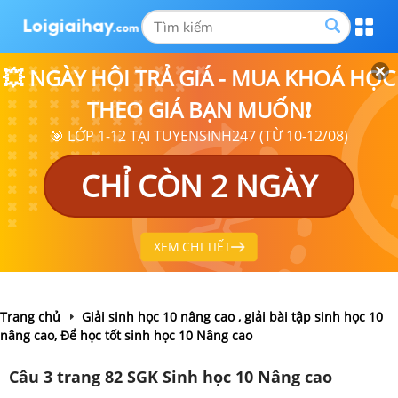
💥 NGÀY HỘI TRẢ GIÁ - MUA KHOÁ HỌC
THEO GIÁ BẠN MUỐN❗
🎯 LỚP 1-12 TẠI TUYENSINH247 (TỪ 10-12/08)
CHỈ CÒN 2 NGÀY
XEM CHI TIẾT
Trang chủ
Giải sinh học 10 nâng cao , giải bài tập sinh học 10
nâng cao, Để học tốt sinh học 10 Nâng cao
Câu 3 trang 82 SGK Sinh học 10 Nâng cao