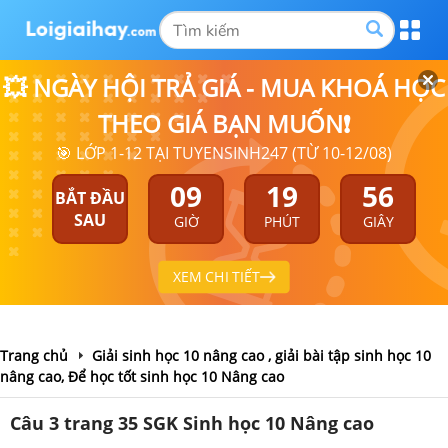
💥 NGÀY HỘI TRẢ GIÁ - MUA KHOÁ HỌC
THEO GIÁ BẠN MUỐN❗
🎯 LỚP 1-12 TẠI TUYENSINH247 (TỪ 10-12/08)
09
19
55
BẮT ĐẦU
SAU
GIỜ
PHÚT
GIÂY
XEM CHI TIẾT
Trang chủ
Giải sinh học 10 nâng cao , giải bài tập sinh học 10
nâng cao, Để học tốt sinh học 10 Nâng cao
Câu 3 trang 35 SGK Sinh học 10 Nâng cao