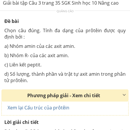
Giải bài tập Câu 3 trang 35 SGK Sinh học 10 Nâng cao
QUẢNG CÁO
Đề bài
Chọn câu đúng. Tính đa dạng của prôtêin được quy
định bởi :
a) Nhóm amin của các axit amin.
b) Nhóm R- của các axit amin.
c) Liên kết peptit.
d) Số lượng, thành phần và trật tự axit amin trong phân
tử prôtêin.
Phương pháp giải - Xem chi tiết
Xem lại Cấu trúc của prôtêin
Lời giải chi tiết