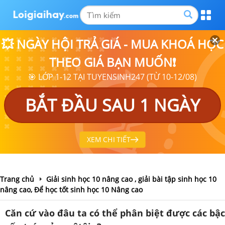
💥 NGÀY HỘI TRẢ GIÁ - MUA KHOÁ HỌC
THEO GIÁ BẠN MUỐN❗
🎯 LỚP 1-12 TẠI TUYENSINH247 (TỪ 10-12/08)
BẮT ĐẦU SAU 1 NGÀY
XEM CHI TIẾT
Trang chủ
Giải sinh học 10 nâng cao , giải bài tập sinh học 10
nâng cao, Để học tốt sinh học 10 Nâng cao
Căn cứ vào đâu ta có thể phân biệt được các bậc