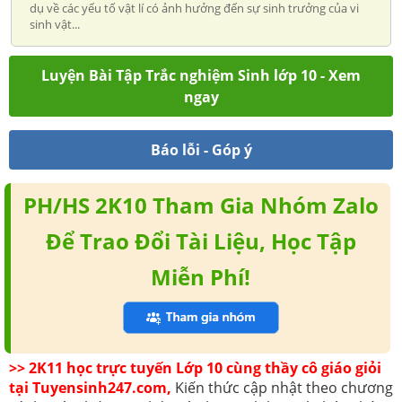
dụ về các yếu tố vật lí có ảnh hưởng đến sự sinh trưởng của vi
sinh vật...
Luyện Bài Tập Trắc nghiệm Sinh lớp 10 - Xem
ngay
Báo lỗi - Góp ý
PH/HS 2K10 Tham Gia Nhóm Zalo
Để Trao Đổi Tài Liệu, Học Tập
Miễn Phí!
>> 2K11 học trực tuyến Lớp 10 cùng thầy cô giáo giỏi
tại Tuyensinh247.com,
Kiến thức cập nhật theo chương