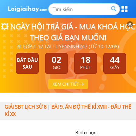
💥 NGÀY HỘI TRẢ GIÁ - MUA KHOÁ HỌC
THEO GIÁ BẠN MUỐN❗
🎯 LỚP 1-12 TẠI TUYENSINH247 (TỪ 10-12/08)
02
18
43
BẮT ĐẦU
SAU
GIỜ
PHÚT
GIÂY
XEM CHI TIẾT
GIẢI SBT LỊCH SỬ 8
BÀI 9. ẤN ĐỘ THẾ KỈ XVIII - ĐẦU THẾ
|
KỈ XX
Bình chọn: