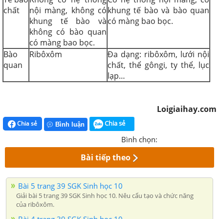
chất
nội màng, không có
khung tế bào và bào quan
khung tế bào và
có màng bao bọc.
không có bào quan
có màng bao bọc.
Bào
Ribôxôm
Đa dạng: ribôxôm, lưới nội
quan
chất, thể gôngi, ty thể, lục
lạp…
Loigiaihay.com
Chia sẻ
Chia sẻ
Bình luận
Bình chọn:
Bài tiếp theo
Bài 5 trang 39 SGK Sinh học 10
Giải bài 5 trang 39 SGK Sinh học 10. Nêu cấu tạo và chức năng
của ribôxôm.
Bài 4 trang 39 SGK Sinh học 10