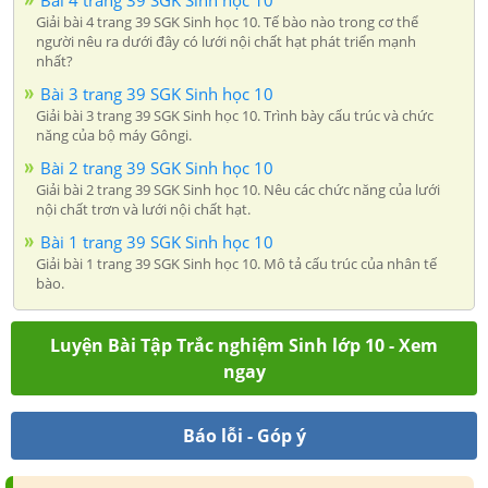
Giải bài 4 trang 39 SGK Sinh học 10. Tế bào nào trong cơ thể
người nêu ra dưới đây có lưới nội chất hạt phát triển mạnh
nhất?
Bài 3 trang 39 SGK Sinh học 10
Giải bài 3 trang 39 SGK Sinh học 10. Trình bày cấu trúc và chức
năng của bộ máy Gôngi.
Bài 2 trang 39 SGK Sinh học 10
Giải bài 2 trang 39 SGK Sinh học 10. Nêu các chức năng của lưới
nội chất trơn và lưới nội chất hạt.
Bài 1 trang 39 SGK Sinh học 10
Giải bài 1 trang 39 SGK Sinh học 10. Mô tả cấu trúc của nhân tế
bào.
Luyện Bài Tập Trắc nghiệm Sinh lớp 10 - Xem
ngay
Báo lỗi - Góp ý