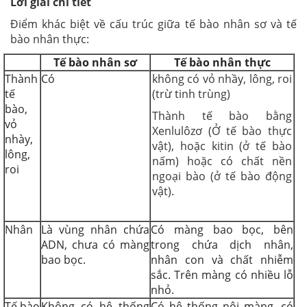
Lời giải chi tiết
Điểm khác biệt về cấu trúc giữa tế bào nhân sơ và tế
bào nhân thực:
Tế bào nhân sơ
Tế bào nhân thực
Thành
Có
không có vỏ nhầy, lông, roi
tế
(trừ tinh trùng)
bào,
Thành tế bào bằng
vỏ
Xenlulôzơ (Ở tế bào thực
nhày,
vật), hoặc kitin (ở tế bào
lông,
nấm) hoặc có chất nền
roi
ngoại bào (ở tế bào động
vật).
Nhân
Là vùng nhân chứa
Có màng bao bọc, bên
ADN, chưa có màng
trong chứa dịch nhân,
bao bọc.
nhân con và chất nhiễm
sắc. Trên màng có nhiều lỗ
nhỏ.
Tế bào
Không có hệ thống
Có hệ thống nội màng, có