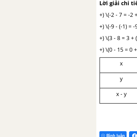
Lời giải chi ti
+) \(-2 - 7 = -2 +
+) \(-9 - (-1) = 
+) \(3 - 8 = 3 + (
+) \(0 - 15 = 0 +
x
y
x - y
Bình luận