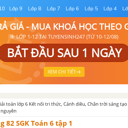
10
Lớp 9
Lớp 8
Lớp 7
Lớp 6
Lớp 5
Lớp 4
Lớ
RẢ GIÁ - MUA KHOÁ HỌC THEO
🎯 LỚP 1-12 TẠI TUYENSINH247 (TỪ 10-12/08)
BẮT ĐẦU SAU 1 NGÀY
XEM CHI TIẾT
iải toán lớp 6 Kết nối tri thức, Cánh diều, Chân trời sáng tạo
ố nguyên
ng 82 SGK Toán 6 tập 1