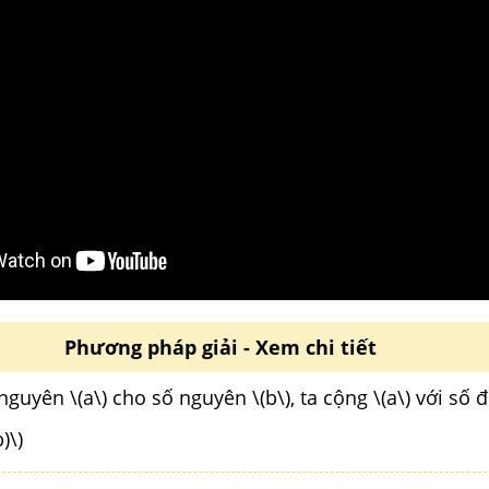
Phương pháp giải - Xem chi tiết
guyên \(a\) cho số nguyên \(b\), ta cộng \(a\) với số đố
)\)