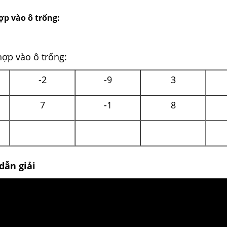
ợp vào ô trống:
hợp vào ô trống:
-2
-9
3
7
-1
8
dẫn giải