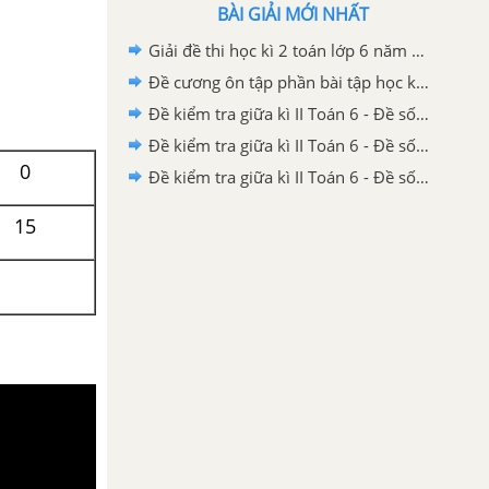
BÀI GIẢI MỚI NHẤT
Giải đề thi học kì 2 toán lớp 6 năm 2020 - 2021 trường Archimeches
Đề cương ôn tập phần bài tập học kì 2 toán 6
Đề kiểm tra giữa kì II Toán 6 - Đề số 1 có lời giải chi tiết
Đề kiểm tra giữa kì II Toán 6 - Đề số 2 có lời giải chi tiết
0
Đề kiểm tra giữa kì II Toán 6 - Đề số 3 có lời giải chi tiết
15