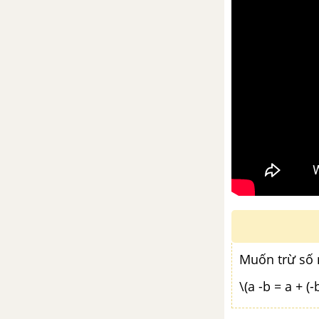
Muốn trừ số n
\(a -b = a + (-b