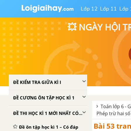
Lớp 12
Lớp 11
Lớp 
💥 NGÀY HỘI T
ĐỀ KIỂM TRA GIỮA KÌ I
ĐỀ CƯƠNG ÔN TẬP HỌC KÌ 1
Toán lớp 6 - G
ĐỀ THI HỌC KÌ 1 MỚI NHẤT CÓ LỜI GIẢI
Phép trừ hai s
Bài 53 tra
Đề ôn tập học kì 1 – Có đáp