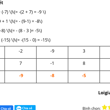
ết
 (-7) \)\(= -(2 + 7) = -9 \)
-9 + 1 \)\(= - (9-1) = -8\)
-8) \)\(= - (8 - 3 )= -5\)
 (-15) \)\(= -(15 - 0) = -15\)
-2
-9
3
7
-1
8
-9
-8
-5
Loig
Bình chọn:
Chia sẻ
Chia sẻ