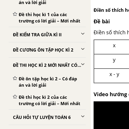
án và lời giải
Điền số thích h
Đề thi học kì 1 của các
trường có lời giải – Mới nhất
Đề bài
Điền số thích 
ĐỀ KIỂM TRA GIỮA KÌ II
x
ĐỀ CƯƠNG ÔN TẬP HỌC KÌ 2
y
ĐỀ THI HỌC KÌ 2 MỚI NHẤT CÓ LỜI GIẢI
x - y
Đề ôn tập học kì 2 – Có đáp
án và lời giải
Video hướng 
Đề thi học kì 2 của các
trường có lời giải – Mới nhất
CÂU HỎI TỰ LUYỆN TOÁN 6