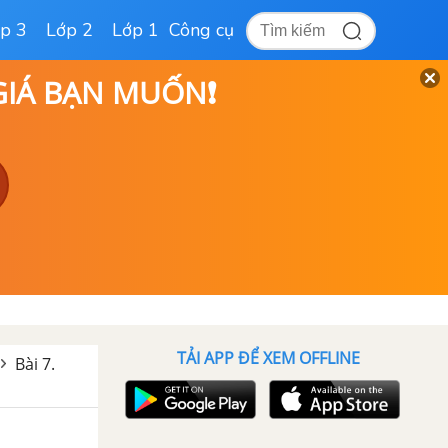
p 3
Lớp 2
Lớp 1
Công cụ
 GIÁ BẠN MUỐN❗
TẢI APP ĐỂ XEM OFFLINE
Bài 7.