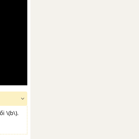
i \(b\).