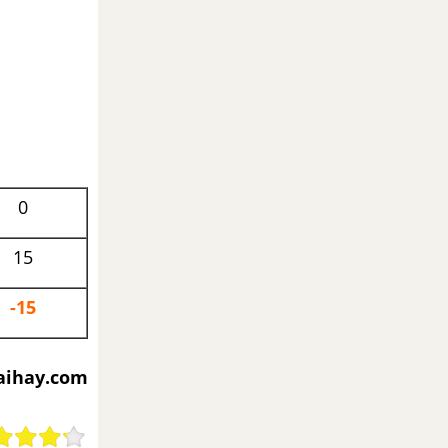
0
15
-15
iaihay.com