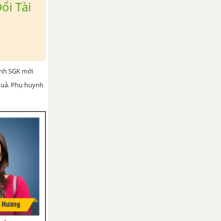
ổi Tài
ình SGK mới
 quả. Phụ huynh