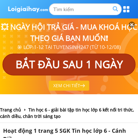
💥 NGÀY HỘI TRẢ GIÁ - MUA KHOÁ HỌC
THEO GIÁ BẠN MUỐN❗
🎯 LỚP 1-12 TẠI TUYENSINH247 (TỪ 10-12/08)
BẮT ĐẦU SAU 1 NGÀY
XEM CHI TIẾT
Trang chủ
Tin học 6 - giải bài tập tin học lớp 6 kết nối tri thức,
cánh diều, chân trời sáng tạo
Hoạt động 1 trang 5 SGK Tin học lớp 6 - Cánh