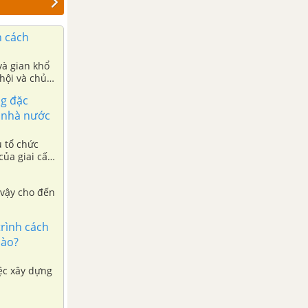
h cách
và gian khổ
hội và chủ
ng đặc
ố nhà nước
u tổ chức
của giai cấp
 vậy cho đến
trình cách
nào?
iệc xây dựng