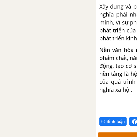
Xây dựng và ph
Sáu hệ thống \"chính
nghĩa phải nh
thống\"
minh, vì sự ph
phát triển của
Ba hệ thống \"Tà giáo\"
phát triển kinh
CHƯƠNG III: TRIẾT HỌC HY LẠP VÀ LA MÃ CỔ ĐẠI
Nền văn hóa m
phẩm chất, năn
Sự xuất hiện các tư tưởng
động, tạo cơ 
triết học ở Hy Lạp và La Mã
cổ đại. Các đặc điểm chính
nền tảng là hệ
của chúng
của quá trình
nghĩa xã hội.
Các nhà triết học cổ đại Hy
Lạp và La Mã cổ đại
CHƯƠNG IV: TRIẾT HỌC TÂY ÂU THỜI KỲ TRUNG CỔ
Bình luận
Vài nét về xã hội Tây Âu thòi
Trung cổ