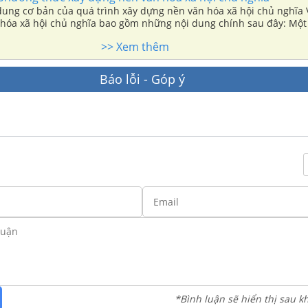
dung cơ bản của quá trình xây dựng nền văn hóa xã hội chủ nghĩa 
hóa xã hội chủ nghĩa bao gồm những nội dung chính sau đây: Một 
 độ dân trí, hình thành đội ngũ tri thức của xã hội mới.
>> Xem thêm
Báo lỗi - Góp ý
*Bình luận sẽ hiển thị sau k