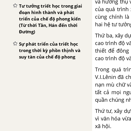
và hưởng thụ v
Tư tưởng triết học trong giai
của quá trình
đoạn hình thành và phát
cùng chính là
triển của chế độ phong kiến
hai hệ tư tưởn
(Từ thời Tần, Hán đến thời
Đường)
Thứ ba, xây dự
cao trình độ 
Sự phát triển của triết học
thiết để đông
trong thời kỳ phồn thịnh và
suy tàn của chế độ phong
cao trình độ 
kiến (từ thời Tống đến nửa
Trong quá trì
đầu thế kỷ XIX)
V.I.Lênin đã c
CHƯƠNG II: TRIẾT HỌC ẤN ĐỘ CỔ ĐẠI - TRUNG ĐẠI
nạn mù chữ và
tất cả mọi ng
Đôi nét về lịch sử xã hội Ấn
quần chúng nh
Độ cổ đại, về sự phát triển
của triết học Ấn Độ
Thứ tư, xây dự
vì văn hóa vừa
Văn học Veda và triết học
xã hội.
Veda