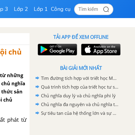
p 3
Lớp 2
Lớp 1
Công cụ
TẢI APP ĐỂ XEM OFFLINE
ội chủ
BÀI GIẢI MỚI NHẤT
t từ những
Tìm đường tích hợp với triết học Mác - Lênin
i chủ nghĩa
Quá trình tích hợp của triết học tư sản hiện đại
 thức sản
Chủ nghĩa duy lý và chủ nghĩa phi lý
i chủ
Chủ nghĩa đa nguyên và chủ nghĩa tương đối tuyệt đối
Sự tiêu tan của hệ thống lớn và sự phân mảnh của chủ đề
ất phát từ