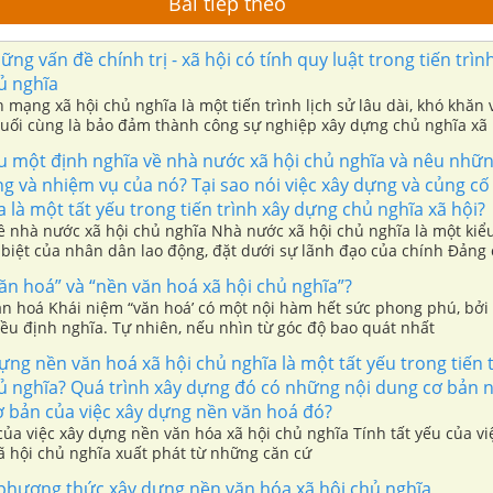
Bài tiếp theo
ững vấn đề chính trị - xã hội có tính quy luật trong tiến trìn
ủ nghĩa
h mạng xã hội chủ nghĩa là một tiến trình lịch sử lâu dài, khó khăn 
cuối cùng là bảo đảm thành công sự nghiệp xây dựng chủ nghĩa xã 
n.
u một định nghĩa về nhà nước xã hội chủ nghĩa và nêu nhữ
g và nhiệm vụ của nó? Tại sao nói việc xây dựng và củng c
a là một tất yếu trong tiến trình xây dựng chủ nghĩa xã hội?
ề nhà nước xã hội chủ nghĩa Nhà nước xã hội chủ nghĩa là một kiể
biệt của nhân dân lao động, đặt dưới sự lãnh đạo của chính Đảng 
ăn hoá” và “nền văn hoá xã hội chủ nghĩa”?
ăn hoá Khái niệm “văn hoá’ có một nội hàm hết sức phong phú, bởi
iều định nghĩa. Tự nhiên, nếu nhìn từ góc độ bao quát nhất
ựng nền văn hoá xã hội chủ nghĩa là một tất yếu trong tiến 
ủ nghĩa? Quá trình xây dựng đó có những nội dung cơ bản 
 bản của việc xây dựng nền văn hoá đó?
 của việc xây dựng nền văn hóa xã hội chủ nghĩa Tính tất yếu của v
ã hội chủ nghĩa xuất phát từ những căn cứ
phương thức xây dựng nền văn hóa xã hội chủ nghĩa