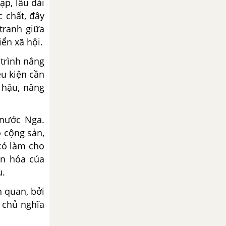
ạp, lâu dài
 chất, đây
 tranh giữa
iển xã hội.
 trình nâng
ều kiện cần
 hậu, nâng
 nước Nga.
o cộng sản,
có làm cho
ăn hóa của
ù.
h quan, bởi
g chủ nghĩa