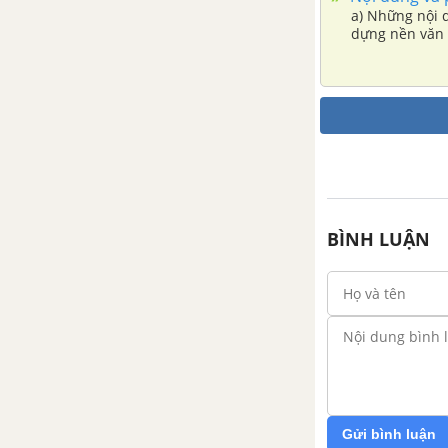
thế kỷ XVII đầu thế kỷ XVIII
a) Những nội 
dựng nền văn 
Triết học Khai sáng Pháp thế
nâng cao trình
kỷ XVIII
CHƯƠNG VI: TRIẾT HỌC CỔ ĐIỂN ĐỨC
Hoàn cảnh ra đời và những
đặc điểm chính của triết học
cổ điển Đức
BÌNH LUẬN
Các đại biểu của nền triết
học cổ điển Đức
CHƯƠNG VII: TRIẾT HỌC MÁC - LÊNIN
Điều kiện lịch sử và những
tiền đề ra đời của triết học
Mác
Gửi bình luận