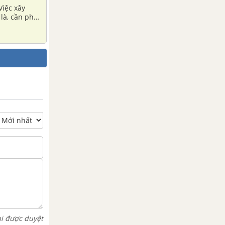
Việc xây
là, cần phải
hi được duyệt