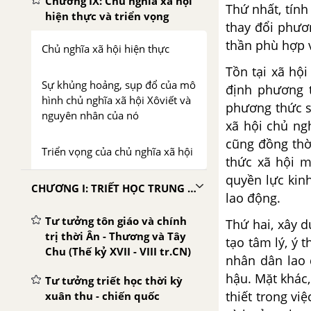
Chương IX: Chủ nghĩa xã hội
Thứ nhất, tính
hiện thực và triển vọng
thay đổi phươ
thần phù hợp v
Chủ nghĩa xã hội hiện thực
Tồn tại xã hội
Sự khủng hoảng, sụp đổ của mô
định phương t
hình chủ nghĩa xã hội Xôviết và
phương thức s
nguyên nhân của nó
xã hội chủ ng
cũng đồng thờ
Triển vọng của chủ nghĩa xã hội
thức xã hội m
quyền lực kin
CHƯƠNG I: TRIẾT HỌC TRUNG QUỐC CỔ ĐẠI - TRUNG ĐẠI
lao động.
Tư tưởng tôn giáo và chính
Thứ hai, xây d
trị thời Ân - Thương và Tây
tạo tâm lý, ý 
Chu (Thế kỷ XVII - VIII tr.CN)
nhân dân lao 
hậu. Mặt khác
Tư tưởng triết học thời kỳ
thiết trong v
xuân thu - chiến quốc