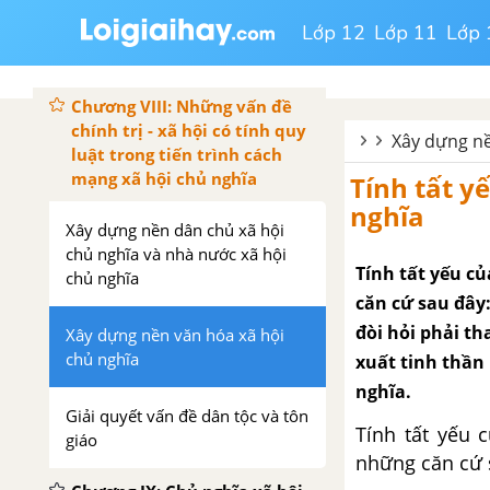
Hình thái kinh tế - xã hội cộng
Lớp 12
Lớp 11
Lớp 
sản chủ nghĩa
Chương VIII: Những vấn đề
chính trị - xã hội có tính quy
Xây dựng nề
luật trong tiến trình cách
mạng xã hội chủ nghĩa
Tính tất y
nghĩa
Xây dựng nền dân chủ xã hội
chủ nghĩa và nhà nước xã hội
Tính tất yếu c
chủ nghĩa
căn cứ sau đây:
đòi hỏi phải t
Xây dựng nền văn hóa xã hội
chủ nghĩa
xuất tinh thần
nghĩa.
Giải quyết vấn đề dân tộc và tôn
Tính tất yếu 
giáo
những căn cứ 