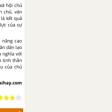
 xã hội chủ
n chủ, văn
 là kết quả
 lực của sự
g nâng cao
hân dân lao
ủ nghĩa với
n tinh thần
êu của chủ
iaihay.com