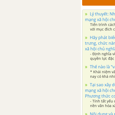
Triết học xã hội phong kiến
Lý thuyết: Nh
Tây Âu Trung cổ: chủ nghĩa
mạng xã hội ch
kinh viện giai đoạn đầu
Tiến trình các
với mục đích 
CHƯƠNG V: TRIẾT HỌC TÂY ÂU THỜI KỲ PHỤC HƯNG VÀ CẬN ĐẠI
nghĩa cộng sả
Hãy phát biể
trưng, chức năn
Vài nét sơ lược về triết học
xã hội chủ nghĩ
Tây Âu thời kỳ phục hưng và
- Định nghĩa v
cận đại
quyền lực đặc 
công nhân.
Thế nào là “v
Triết học Tây Âu thời kỳ
* Khái niệm v
Phục hưng
nay có khá nh
Triết học Anh thế kỷ XVII
Tại sao xây d
mạng xã hội ch
Siêu hình học thế kỷ XVII
Phương thức cơ
- Tính tất yếu
Chủ nghĩa duy tâm chủ
nền vãn hóa x
quan và hoài nghi luận cuối
Nội dung và 