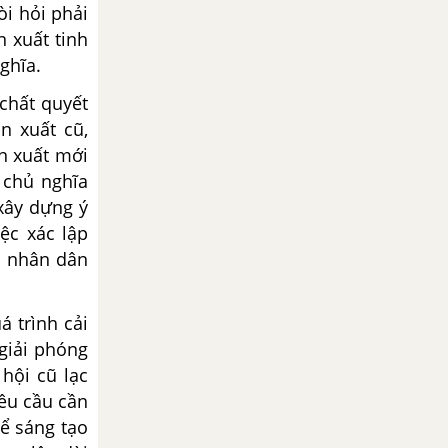
òi hỏi phải
 xuất tinh
ghĩa.
 chất quyết
n xuất cũ,
n xuất mới
 chủ nghĩa
 xây dựng ý
ệc xác lập
và nhân dân
á trình cải
 giải phóng
hội cũ lạc
yêu cầu cần
hể sáng tạo