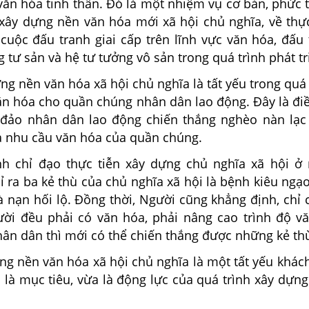
ăn hóa tinh thần. Đó là một nhiệm vụ cơ bản, phức t
 xây dựng nền văn hóa mới xã hội chủ nghĩa, về thực
 cuộc đấu tranh giai cấp trên lĩnh vực văn hóa, đấu
g tư sản và hệ tư tưởng vô sản trong quá trình phát tr
ng nền văn hóa xã hội chủ nghĩa là tất yếu trong quá
văn hóa cho quần chúng nhân dân lao động. Đây là đi
 đảo nhân dân lao động chiến thắng nghèo nàn lạc
và nhu cầu văn hóa của quần chúng.
nh chỉ đạo thực tiễn xây dựng chủ nghĩa xã hội ở
hỉ ra ba kẻ thù của chủ nghĩa xã hội là bệnh kiêu ngạ
 nạn hối lộ. Đồng thời, Người cũng khẳng định, chỉ 
ười đều phải có văn hóa, phải nâng cao trình độ v
ân dân thì mới có thể chiến thắng được những kẻ th
ng nền văn hóa xã hội chủ nghĩa là một tất yếu khác
 là mục tiêu, vừa là động lực của quá trình xây dựn