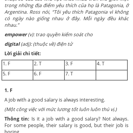
trong những địa điểm yêu thích của họ là Patagonia, ở
Argentina. Ross nói, “Tôi yêu thích Patagonia vì không
có ngày nào giống nhau ở đây. Mỗi ngày đều khác
nhau.”
empower
(v): trao quyền kiểm soát cho
digital
(adj): (thuộc về) điện tử
Lời giải chi tiết:
1. F
2. T
3. F
4. T
5. F
6. F
7. T
1. F
A job with a good salary is always interesting.
(Một công việc với mức lương tốt luôn luôn thú vị.)
Thông tin:
Is it a job with a good salary? Not always.
For some people, their salary is good, but their job is
boring.