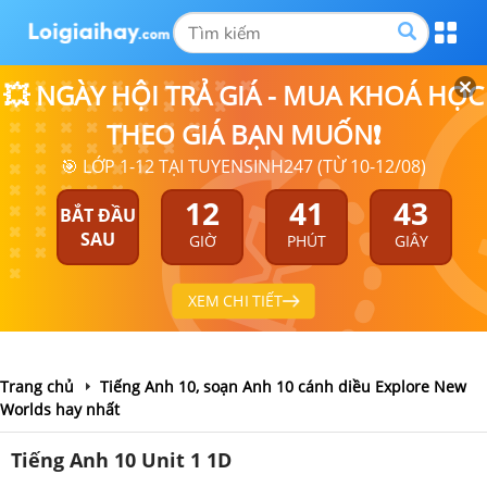
💥 NGÀY HỘI TRẢ GIÁ - MUA KHOÁ HỌC
THEO GIÁ BẠN MUỐN❗
🎯 LỚP 1-12 TẠI TUYENSINH247 (TỪ 10-12/08)
12
41
42
BẮT ĐẦU
SAU
GIỜ
PHÚT
GIÂY
XEM CHI TIẾT
Trang chủ
Tiếng Anh 10, soạn Anh 10 cánh diều Explore New
Worlds hay nhất
Tiếng Anh 10 Unit 1 1D