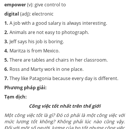
empower
(v): give control to
digital
(adj): electronic
1.
A job with a good salary is always interesting.
2.
Animals are not easy to photograph.
3.
Jeff says his job is boring.
4.
Maritza is from Mexico.
5.
There are tables and chairs in her classroom.
6.
Ross and Marty work in one place.
7.
They like Patagonia because every day is different.
Phương pháp giải:
Tạm dịch:
Công việc tốt nhất trên thế giới
Một công việc tốt là gì? Đó có phải là một công việc với
mức lương tốt không? Không phải lúc nào cũng vậy.
Đối với một số người, lương của họ tốt nhưng công việc