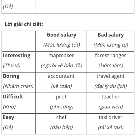
(Dễ)
Lời giải chi tiết:
Good salary
Bad salary
(Mức lương tốt)
(Mức lương tệ)
Interesting
mapmaker
forest ranger
(Thú vị)
(người vẽ bản đồ)
(kiểm lâm)
Boring
accountant
travel agent
(Nhàm chán)
(kế toán)
(đại lý du lịch)
Difficult
pilot
teacher
(Khó)
(phi công)
(giáo viên)
Easy
chef
taxi driver
(Dễ)
(đầu bếp)
(tài xế taxi)