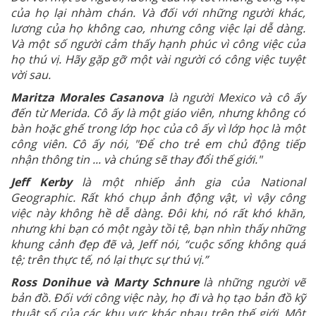
của họ lại nhàm chán. Và đối với những người khác,
lương của họ không cao, nhưng công việc lại dễ dàng.
Và một số người cảm thấy hạnh phúc vì công việc của
họ thú vị. Hãy gặp gỡ một vài người có công việc tuyệt
vời sau.
Maritza Morales Casanova
là người Mexico và cô ấy
đến từ Merida. Cô ấy là một giáo viên, nhưng không có
bàn hoặc ghế trong lớp học của cô ấy vì lớp học là một
công viên. Cô ấy nói, "Để cho trẻ em chủ động tiếp
nhận thông tin ... và chúng sẽ thay đổi thế giới."
Jeff Kerby
là một nhiếp ảnh gia của National
Geographic. Rất khó chụp ảnh động vật, vì vậy công
việc này không hề dễ dàng. Đôi khi, nó rất khó khăn,
nhưng khi bạn có một ngày tồi tệ, bạn nhìn thấy những
khung cảnh đẹp đẽ và, Jeff nói, “cuộc sống không quá
tệ; trên thực tế, nó lại thực sự thú vị.”
Ross Donihue và Marty Schnure
là những người vẽ
bản đồ. Đối với công việc này, họ đi và họ tạo bản đồ kỹ
thuật số của các khu vực khác nhau trên thế giới. Một