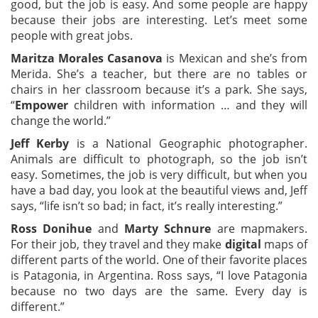
good, but the job is easy. And some people are happy
because their jobs are interesting. Let’s meet some
people with great jobs.
Maritza Morales Casanova
is Mexican and she’s from
Merida. She’s a teacher, but there are no tables or
chairs in her classroom because it’s a park. She says,
“
Empower
children with information … and they will
change the world.”
Jeff Kerby
is a National Geographic photographer.
Animals are difficult to photograph, so the job isn’t
easy. Sometimes, the job is very difficult, but when you
have a bad day, you look at the beautiful views and, Jeff
says, “life isn’t so bad; in fact, it’s really interesting.”
Ross Donihue
and
Marty Schnure
are mapmakers.
For their job, they travel and they make
digital
maps of
different parts of the world. One of their favorite places
is Patagonia, in Argentina. Ross says, “I love Patagonia
because no two days are the same. Every day is
different.”