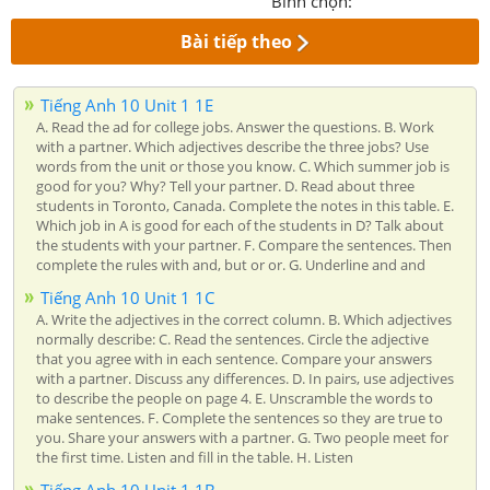
Bình chọn:
Bài tiếp theo
Tiếng Anh 10 Unit 1 1E
A. Read the ad for college jobs. Answer the questions. B. Work
with a partner. Which adjectives describe the three jobs? Use
words from the unit or those you know. C. Which summer job is
good for you? Why? Tell your partner. D. Read about three
students in Toronto, Canada. Complete the notes in this table. E.
Which job in A is good for each of the students in D? Talk about
the students with your partner. F. Compare the sentences. Then
complete the rules with and, but or or. G. Underline and and
Tiếng Anh 10 Unit 1 1C
A. Write the adjectives in the correct column. B. Which adjectives
normally describe: C. Read the sentences. Circle the adjective
that you agree with in each sentence. Compare your answers
with a partner. Discuss any differences. D. In pairs, use adjectives
to describe the people on page 4. E. Unscramble the words to
make sentences. F. Complete the sentences so they are true to
you. Share your answers with a partner. G. Two people meet for
the first time. Listen and fill in the table. H. Listen
Tiếng Anh 10 Unit 1 1B