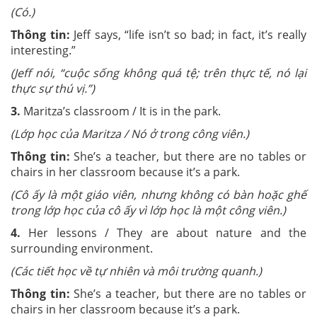
(Có.)
Thông tin:
Jeff says, “life isn’t so bad; in fact, it’s really
interesting.”
(
Jeff nói, “cuộc sống không quá tệ; trên thực tế, nó lại
thực sự thú vị.”
)
3.
Maritza’s classroom / It is in the park.
(Lớp học của Maritza / Nó ở trong công viên.)
Thông tin:
She’s a teacher, but there are no tables or
chairs in her classroom because it’s a park.
(
Cô ấy là một giáo viên, nhưng không có bàn hoặc ghế
trong lớp học của cô ấy vì lớp học là một công viên.)
4.
Her lessons / They are about nature and the
surrounding environment.
(Các tiết học về tự nhiên và môi trường quanh.)
Thông tin:
She’s a teacher, but there are no tables or
chairs in her classroom because it’s a park.