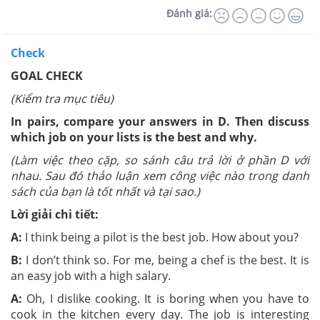
Đánh giá:
Check
GOAL CHECK
(Kiểm tra mục tiêu)
In pairs, compare your answers in D. Then discuss
which job on your lists is the best and why.
(Làm việc theo cặp, so sánh câu trả lời ở phần D với
nhau. Sau đó thảo luận xem công việc nào trong danh
sách của bạn là tốt nhất và tại sao.)
Lời giải chi tiết:
A:
I think being a pilot is the best job. How about you?
B:
I don’t think so. For me, being a chef is the best. It is
an easy job with a high salary.
A:
Oh, I dislike cooking. It is boring when you have to
cook in the kitchen every day. The job is interesting