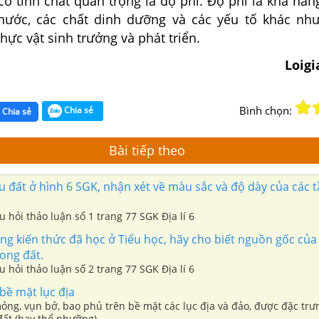
h chất quan trọng là độ phì. Độ phì là khả năn
nước, các chất dinh dưỡng và các yếu tố khác như
thực vật sinh trưởng và phát triển.
Loig
Bình chọn:
Chia sẻ
Chia sẻ
Bài tiếp theo
đất ở hình 6 SGK, nhận xét về màu sắc và độ dày của các t
âu hỏi thảo luận số 1 trang 77 SGK Địa lí 6
g kiến thức đã học ở Tiểu học, hãy cho biết nguồn gốc của
ong đất.
âu hỏi thảo luận số 2 trang 77 SGK Địa lí 6
bề mặt lục địa
ỏng, vụn bở, bao phủ trên bề mặt các lục địa và đảo, được đặc trư
 đất (hay thổ nhưỡng)