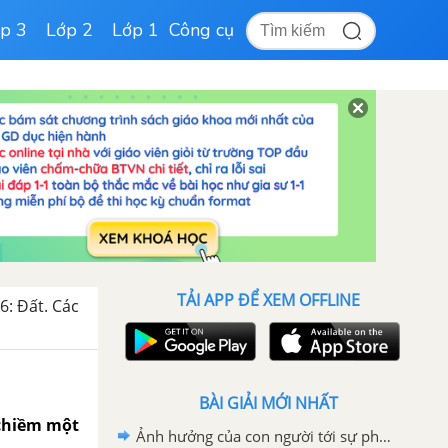
p 3
Lớp 2
Lớp 1
Công cụ
TẢI APP ĐỂ XEM OFFLINE
6: Đất. Các
BÀI GIẢI MỚI NHẤT
 chiềm một
Ảnh hưởng của con người tới sự phân bố các loài động vật, thực vật trên Trái Đất