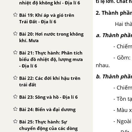
tỉ lệ lớn. Chấ
nhiệt độ không khí - Địa lí 6
2. Thành phầ
Bài 19: Khí áp và gió trên
Trái Đất - Địa lí 6
Hai thành ph
Bài 20: Hơi nước trong không
a. Thành phầ
khí. Mưa
- Chiếm phầ
Bài 21: Thực hành: Phân tích
- Gồm: Những
biểu đồ nhiệt độ, lượng mưa
nhau.
- Địa lí 6
b. Thành phầ
Bài 22: Các đới khí hậu trên
trái đất
- Chiếm một
Bài 23: Sông và hồ - Địa lí 6
- Tồn tại tr
- Màu xám 
Bài 24: Biển và đại dương
- Ngoài ra, 
Bài 25: Thực hành: Sự
chuyển động của các dòng