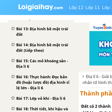
Bài 12: Tác động của nội lực
Lớp 12
Lớp 11
Lớp 
và ngoại lực trong việc hình
thành địa hình bề mặt Trái
Đất - Địa lí 6
Bài 13: Địa hình bề mặt trái
đất
Bài 14: Địa hình bề mặt trái
đất (tiếp theo)
Bài 15: Các mỏ khoáng sản -
Địa lí 6
Địa lí 6 - Giả
Bài 16: Thực hành: Đọc bản
nhân tố hình t
đồ (hoặc lược đồ) địa hình tỉ
lệ lớn - Địa lí 6
Thành phầ
Bài 17: Lớp vỏ khí - Địa lí 6
Đất có 2 thành
Bài 18: Thời tiết, khí hậu và