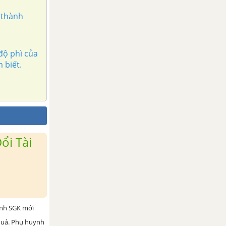
 thành
độ phì của
 biết.
ổi Tài
ình SGK mới
 quả. Phụ huynh