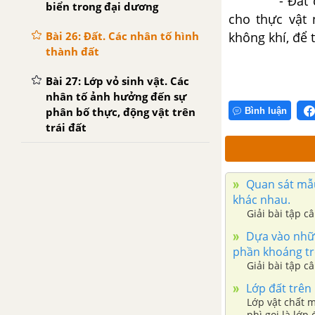
- Đất có tín
biển trong đại dương
cho thực vật 
không khí, để 
Bài 26: Đất. Các nhân tố hình
thành đất
Bài 27: Lớp vỏ sinh vật. Các
nhân tố ảnh hưởng đến sự
phân bố thực, động vật trên
Bình luận
trái đất
Quan sát mẫu 
khác nhau.
Giải bài tập c
Dựa vào nhữn
phần khoáng tr
Giải bài tập c
Lớp đất trên 
Lớp vật chất m
phì gọi là lớp