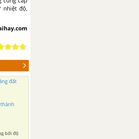
g cung cấp
 nhiệt độ,
iaihay.com
ầng đất
 thành
ng bởi độ