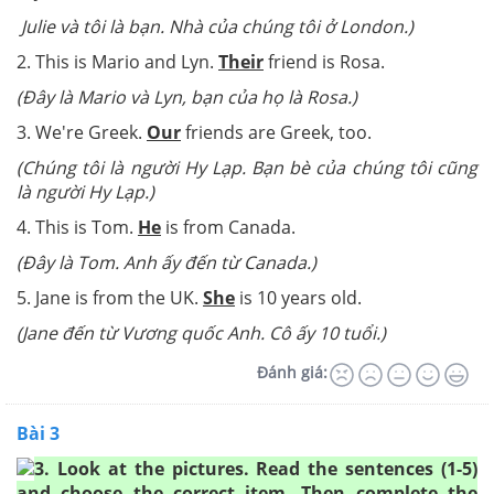
Julie và tôi là bạn. Nhà của chúng tôi ở London.)
2. This is Mario and Lyn.
Their
friend is Rosa.
(Đây là Mario và Lyn, bạn của họ là Rosa.)
3. We're Greek.
Our
friends are Greek, too.
(Chúng tôi là người Hy Lạp. Bạn bè của chúng tôi cũng
là người Hy Lạp.)
4. This is Tom.
He
is from Canada.
(Đây là Tom. Anh ấy đến từ Canada.)
5. Jane is from the UK.
She
is 10 years old.
(Jane đến từ Vương quốc Anh. Cô ấy 10 tuổi.)
Đánh giá:
Bài 3
3. Look at the pictures. Read the sentences (1-5)
and choose the correct item. Then complete the