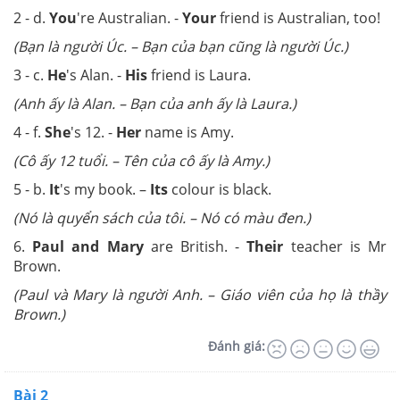
2 - d.
You
're Australian. -
Your
friend is Australian, too!
(Bạn là người Úc. – Bạn của bạn cũng là người Úc.)
3 - c.
He
's Alan. -
His
friend is Laura.
(Anh ấy là Alan. – Bạn của anh ấy là Laura.)
4 - f.
She
's 12. -
Her
name is Amy.
(Cô ấy 12 tuổi. – Tên của cô ấy là Amy.)
5 - b.
It
's my book. –
Its
colour is black.
(Nó là quyển sách của tôi. – Nó có màu đen.)
6.
Paul and Mary
are British. -
Their
teacher is Mr
Brown.
(Paul và Mary là người Anh. – Giáo viên của họ là thầy
Brown.)
Đánh giá:
Bài 2