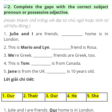
2. Complete the gaps with the correct subject
pronoun or possessive adjective.
(Hoàn thành chỗ trống với đại từ chủ ngữ hoặc tính từ
sở hữu đúng.)
1.
Julie and I
are friends. ____________ home is in
London.
2. This is
Mario and Lyn
. ___________friend is Rosa.
3.
We
're Greek. ___________ friends are Greek, too.
4. This is
Tom
. ___________ is from Canada.
5.
Jane
is from the UK. ___________ is 10 years old.
Lời giải chi tiết:
1. Our
2. Their
3. Our
4. He
5. She
1. Julie and I are friends.
Our
home is in London.