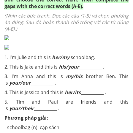
gaps with the correct words (A-E).
(Nhìn các bức tranh. Đọc các câu (1-5) và chọn phương
án đúng. Sau đó hoàn thành chỗ trống với các từ đúng
(A-E).)
1. I'm Julie and this is
her/my
schoolbag.
2. This is Jake and this is
his/your
___________ .
3. I'm Anna and this is
my/his
brother Ben. This
is
your/our
___________ .
4. This is Jessica and this is
her/its
___________ .
5. Tim and Paul are friends and this
is
your/their
___________ .
Phương pháp giải:
- schoolbag (n): cặp sách