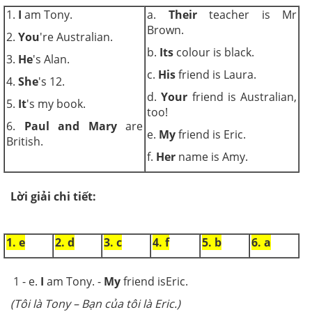
1.
I
am Tony.
a.
Their
teacher is Mr
Brown.
2.
You
're Australian.
b.
Its
colour is black.
3.
He
's Alan.
c.
His
friend is Laura.
4.
She
's 12.
d.
Your
friend is Australian,
5.
It
's my book.
too!
6.
Paul and Mary
are
e.
My
friend is Eric.
British.
f.
Her
name is Amy.
Lời giải chi tiết:
1. e
2. d
3. c
4. f
5. b
6. a
1 - e.
I
am Tony. -
My
friend isEric.
(Tôi là Tony – Bạn của tôi là Eric.)