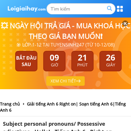
💥 NGÀY HỘI TRẢ GIÁ - MUA KHOÁ HỌC
THEO GIÁ BẠN MUỐN❗
🎯 LỚP 1-12 TẠI TUYENSINH247 (TỪ 10-12/08)
09
21
26
BẮT ĐẦU
SAU
GIỜ
PHÚT
GIÂY
XEM CHI TIẾT
Trang chủ
Giải tiếng Anh 6 Right on| Soạn tiếng Anh 6|Tiếng
Anh 6
Subject personal pronouns/ Possessive