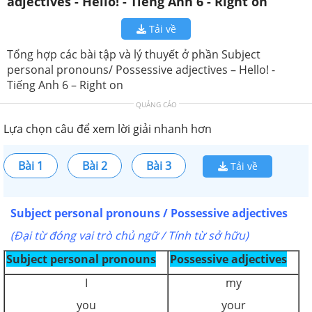
adjectives - Hello! - Tiếng Anh 6 - Right on
Tải về
Tổng hợp các bài tập và lý thuyết ở phần Subject
personal pronouns/ Possessive adjectives – Hello! -
Tiếng Anh 6 – Right on
QUẢNG CÁO
Lựa chọn câu để xem lời giải nhanh hơn
Bài 1
Bài 2
Bài 3
Tải về
Subject personal pronouns / Possessive adjectives
(Đại từ đóng vai trò chủ ngữ / Tính từ sở hữu)
Subject personal pronouns
Possessive adjectives
I
my
you
your