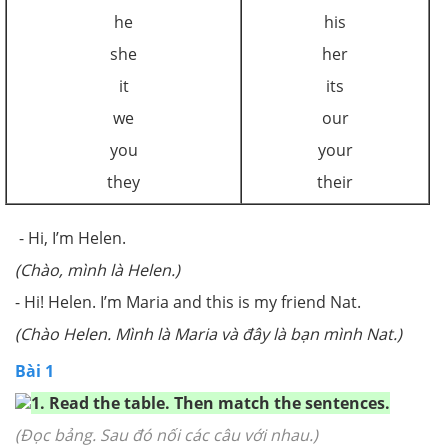
he
his
she
her
it
its
we
our
you
your
they
their
- Hi, I’m Helen.
(Chào, mình là Helen.)
- Hi! Helen. I’m Maria and this is my friend Nat.
(Chào Helen. Mình là Maria và đây là bạn mình Nat.)
Bài 1
1. Read the table. Then match the sentences.
(Đọc bảng. Sau đó nối các câu với nhau.)