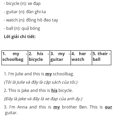
- bicycle (n): xe đạp
- guitar (n): đàn ghi-ta
- watch (n): đồng hồ đeo tay
- ball (n): quả bóng
Lời giải chi tiết:
1. my -
2. his -
3. my -
4. her -
5. their -
schoolbag
bicycle
guitar
watch
ball
1. I'm Julie and this is
my
schoolbag.
(Tôi là Julie và đây là cặp sách của tôi.)
2. This is Jake and this is
his
bicycle.
(Đây là Jake và đây là xe đạp của anh ấy.)
3. I'm Anna and this is
my
brother Ben. This is
our
guitar.