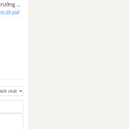
 trưởng và
m lời giải