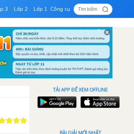
p 3
Lớp 2
Lớp 1
Công cụ
TẢI APP ĐỂ XEM OFFLINE
BÀI GIẢI MỚI NHẤT