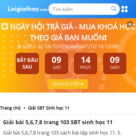
💥 NGÀY HỘI TRẢ GIÁ - MUA KHOÁ HỌC
THEO GIÁ BẠN MUỐN❗
🎯 LỚP 1-12 TẠI TUYENSINH247 (TỪ 10-12/08)
09
14
09
BẮT ĐẦU
SAU
GIỜ
PHÚT
GIÂY
XEM CHI TIẾT
Trang chủ
Giải SBT Sinh học 11
Giải bài 5,6,7,8 trang 103 SBT sinh học 11
Giải bài 5,6,7,8 trang 103 sách bài tập sinh học 11. 5.