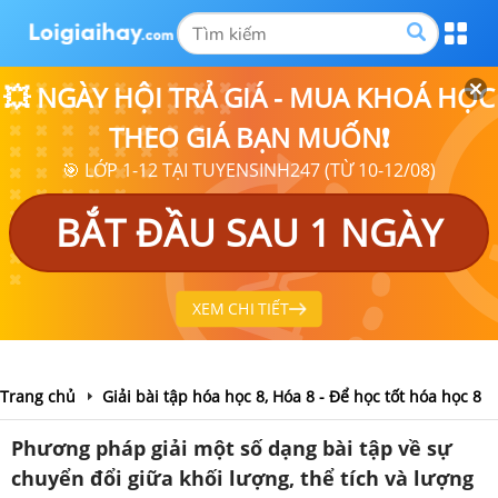
💥 NGÀY HỘI TRẢ GIÁ - MUA KHOÁ HỌC
THEO GIÁ BẠN MUỐN❗
🎯 LỚP 1-12 TẠI TUYENSINH247 (TỪ 10-12/08)
BẮT ĐẦU SAU 1 NGÀY
XEM CHI TIẾT
Trang chủ
Giải bài tập hóa học 8, Hóa 8 - Để học tốt hóa học 8
Phương pháp giải một số dạng bài tập về sự
chuyển đổi giữa khối lượng, thể tích và lượng