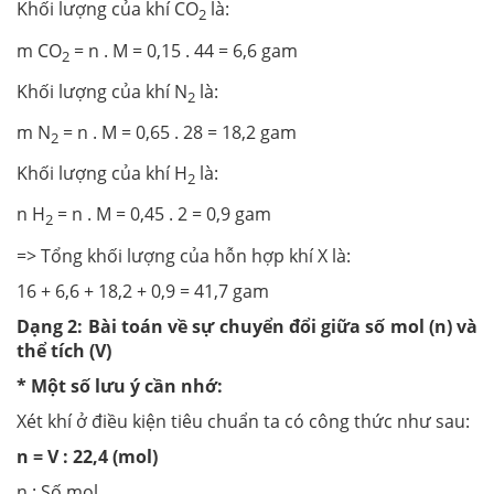
Khối lượng của khí CO
là:
2
m CO
= n . M = 0,15 . 44 = 6,6 gam
2
Khối lượng của khí N
là:
2
m N
= n . M = 0,65 . 28 = 18,2 gam
2
Khối lượng của khí H
là:
2
n H
= n . M = 0,45 . 2 = 0,9 gam
2
=> Tổng khối lượng của hỗn hợp khí X là:
16 + 6,6 + 18,2 + 0,9 = 41,7 gam
Dạng 2: Bài toán về sự chuyển đổi giữa số mol (n) và
thể tích (V)
* Một số lưu ý cần nhớ:
Xét khí ở điều kiện tiêu chuẩn ta có công thức như sau:
n = V : 22,4 (mol)
n : Số mol