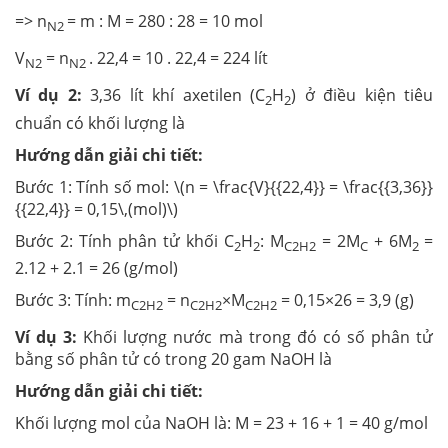
=> n
= m : M = 280 : 28 = 10 mol
N2
V
= n
. 22,4 = 10 . 22,4 = 224 lít
N2
N2
Ví dụ 2:
3,36 lít khí axetilen (C
H
) ở điều kiện tiêu
2
2
chuẩn có khối lượng là
Hướng dẫn giải chi tiết:
Bước 1: Tính số mol: \(n = \frac{V}{{22,4}} = \frac{{3,36}}
{{22,4}} = 0,15\,(mol)\)
Bước 2: Tính phân tử khối C
H
: M
= 2M
+ 6M
=
2
2
C2H2
C
2
2.12 + 2.1 = 26 (g/mol)
Bước 3: Tính: m
= n
×M
= 0,15×26 = 3,9 (g)
C2H2
C2H2
C2H2
Ví dụ 3:
Khối lượng nước mà trong đó có số phân tử
bằng số phân tử có trong 20 gam NaOH là
Hướng dẫn giải chi tiết:
Khối lượng mol của NaOH là: M = 23 + 16 + 1 = 40 g/mol