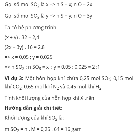
Gọi số mol SO
là x => n S = x; n O = 2x
2
Gọi số mol SO
là y => n S = y; n O = 3y
3
Ta có hệ phương trình:
(x + y) . 32 = 2,4
(2x + 3y) . 16 = 2,8
=> x = 0,05 ; y = 0,025
=> n SO
: n SO
= x : y = 0,05 : 0,025 = 2 :1
2
3
Ví dụ 3:
Một hỗn hợp khí chứa 0,25 mol SO
; 0,15 mol
2
khí CO
; 0,65 mol khí N
và 0,45 mol khí H
2
2
2
Tính khối lượng của hỗn hợp khí X trên
Hướng dẫn giải chi tiết:
Khối lượng của khí SO
là:
2
m SO
= n . M = 0,25 . 64 = 16 gam
2