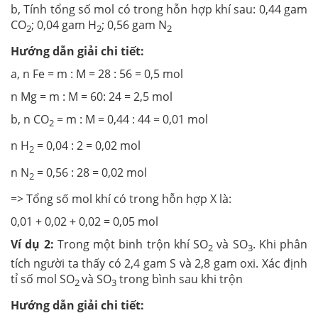
b, Tính tổng số mol có trong hỗn hợp khí sau: 0,44 gam
CO
; 0,04 gam H
; 0,56 gam N
2
2
2
Hướng dẫn giải chi tiết:
a, n Fe = m : M = 28 : 56 = 0,5 mol
n Mg = m : M = 60: 24 = 2,5 mol
b, n CO
= m : M = 0,44 : 44 = 0,01 mol
2
n H
= 0,04 : 2 = 0,02 mol
2
n N
= 0,56 : 28 = 0,02 mol
2
=> Tổng số mol khí có trong hỗn hợp X là:
0,01 + 0,02 + 0,02 = 0,05 mol
Ví dụ 2:
Trong một binh trộn khí SO
và SO
. Khi phân
2
3
tích người ta thấy có 2,4 gam S và 2,8 gam oxi. Xác định
tỉ số mol SO
và SO
trong bình sau khi trộn
2
3
Hướng dẫn giải chi tiết: