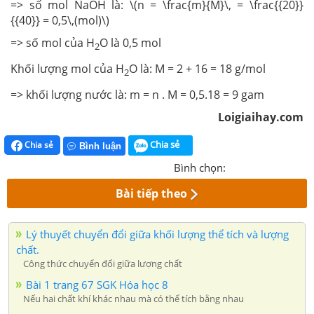
=> số mol NaOH là: \(n = \frac{m}{M}\, = \frac{{20}}
{{40}} = 0,5\,(mol)\)
=> số mol của H
O là 0,5 mol
2
Khối lượng mol của H
O là: M = 2 + 16 = 18 g/mol
2
=> khối lượng nước là: m = n . M = 0,5.18 = 9 gam
Loigiaihay.com
Chia sẻ
Chia sẻ
Bình luận
Bình chọn:
Bài tiếp theo
Lý thuyết chuyển đổi giữa khối lượng thể tích và lượng
chất.
Công thức chuyển đổi giữa lượng chất
Bài 1 trang 67 SGK Hóa học 8
Nếu hai chất khí khác nhau mà có thể tích bằng nhau