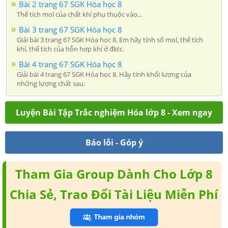
Bài 2 trang 67 SGK Hóa học 8
Thế tích mol của chất khí phụ thuộc vào...
Bài 3 trang 67 SGK Hóa học 8
Giải bài 3 trang 67 SGK Hóa học 8. Em hãy tính số mol, thể tích
khí, thể tích của hỗn hợp khí ở đktc.
Bài 4 trang 67 SGK Hóa học 8
Giải bài 4 trang 67 SGK Hóa học 8. Hãy tính khối lượng của
những lượng chất sau:
Luyện Bài Tập Trắc nghiệm Hóa lớp 8 - Xem ngay
Báo lỗi - Góp ý
Tham Gia Group Dành Cho Lớp 8
Chia Sẻ, Trao Đổi Tài Liệu Miễn Phí