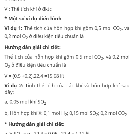
V : Thể tích khí ở đktc
* Một số ví dụ điển hình
Ví dụ 1:
Thể tích của hỗn hợp khí gồm 0,5 mol CO
, và
2
0,2 mol O
ở điều kiện tiêu chuẩn là
2
Hướng dẫn giải chi tiết:
Thể tích của hỗn hợp khí gồm 0,5 mol CO
, và 0,2 mol
2
O
ở điều kiện tiêu chuẩn là
2
V = (0,5 +0,2).22,4 =15,68 lít
Ví dụ 2:
Tính thể tích của các khí và hỗn hợp khí sau
đây:
a, 0,05 mol khí SO
2
b, Hỗn hợp khí X: 0,1 mol H
; 0,15 mol SO
; 0,2 mol CO
2
2
2
* Hướng dẫn giải chi tiết:
a, V SO
= n . 22,4 = 0,05 . 22,4 = 1,12 lít