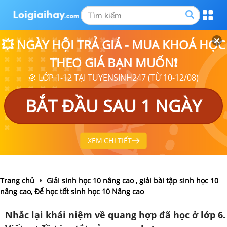
💥 NGÀY HỘI TRẢ GIÁ - MUA KHOÁ HỌC
THEO GIÁ BẠN MUỐN❗
🎯 LỚP 1-12 TẠI TUYENSINH247 (TỪ 10-12/08)
BẮT ĐẦU SAU 1 NGÀY
XEM CHI TIẾT
Trang chủ
Giải sinh học 10 nâng cao , giải bài tập sinh học 10
nâng cao, Để học tốt sinh học 10 Nâng cao
Nhắc lại khái niệm về quang hợp đã học ở lớp 6.