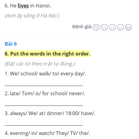
6. He
lives
in Hanoi.
(Anh ấy sống ở Hà Nội.)
Đánh giá:
Bài 6
6. Put the words in the right order.
(Đặt các từ theo trật tự đúng.)
1. We/ school/ walk/ to/ every day/.
____________________________________
2. late/ Tom/ is/ for school/ never/.
____________________________________
3. always/ We/ at/ dinner/ 18:00/ have/.
____________________________________
4. evening/ in/ watch/ They/ TV/ the/.