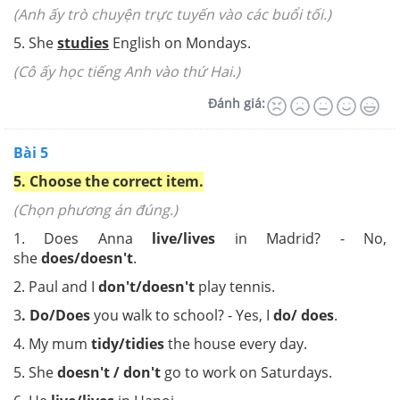
(Anh ấy trò chuyện trực tuyến vào các buổi tối.)
5. She
studies
English on Mondays.
(Cô ấy học tiếng Anh vào thứ Hai.)
Đánh giá:
Bài 5
5. Choose the correct item.
(Chọn phương án đúng.)
1. Does Anna
live/lives
in Madrid? - No,
she
does/doesn't
.
2. Paul and I
don't/doesn't
play tennis.
3
. Do/Does
you walk to school? - Yes, I
do/ does
.
4. My mum
tidy/tidies
the house every day.
5. She
doesn't / don't
go to work on Saturdays.