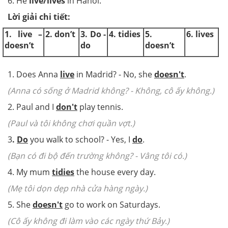
6. He
live/lives
in Hanoi.
Lời giải chi tiết:
1. live –
2. don’t
3. Do -
4. tidies
5.
6. lives
doesn’t
do
doesn’t
1. Does Anna
live
in Madrid? - No, she
doesn't
.
(Anna có sống ở Madrid không? - Không, cô ấy không.)
2. Paul and I
don't
play tennis.
(Paul và tôi không chơi quần vợt.)
3
.
Do
you walk to school? - Yes, I
do
.
(Bạn có đi bộ đến trường không? - Vâng tôi có.)
4. My mum
tidies
the house every day.
(Mẹ tôi dọn dẹp nhà cửa hàng ngày.)
5. She
doesn't
go to work on Saturdays.
(Cô ấy không đi làm vào các ngày thứ Bảy.)