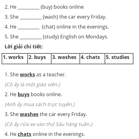
2. He __________ (buy) books online
3. She __________ (wash) the car every Friday.
4. He __________ (chat) online in the evenings.
5. She __________ (study) English on Mondays.
Lời giải chi tiết:
1. works
2. buys
3. washes
4. chats
5. studies
1. She
works
as a teacher.
(Cô ấy là một giáo viên.)
2. He
buys
books online.
(Anh ấy mua sách trực tuyến.)
3. She
washes
the car every Friday.
(Cô ấy rửa xe vào thứ Sáu hàng tuần.)
4. He
chats
online in the evenings.