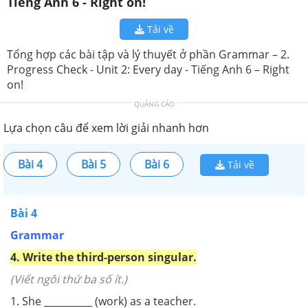
Tiếng Anh 6 - Right on!
Tải về
Tổng hợp các bài tập và lý thuyết ở phần Grammar – 2.
Progress Check - Unit 2: Every day - Tiếng Anh 6 – Right
on!
QUẢNG CÁO
Lựa chọn câu để xem lời giải nhanh hơn
Bài 4
Bài 5
Bài 6
Tải về
Bài 4
Grammar
4. Write the third-person singular.
(Viết ngôi thứ ba số ít.)
1. She __________ (work) as a teacher.