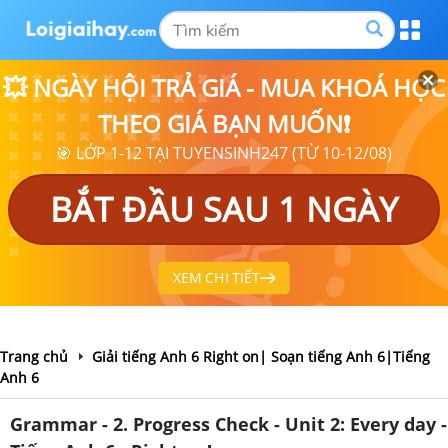
💥 NGÀY HỘI TRẢ GIÁ - MUA KHOÁ HỌC
THEO GIÁ BẠN MUỐN❗
🎯 LỚP 1-12 TẠI TUYENSINH247 (TỪ 10-12/08)
BẮT ĐẦU SAU 1 NGÀY
XEM CHI TIẾT
Trang chủ
Giải tiếng Anh 6 Right on| Soạn tiếng Anh 6|Tiếng
Anh 6
Grammar - 2. Progress Check - Unit 2: Every day -