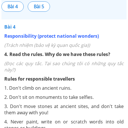
Bài 4
Bài 5
Bài 4
Responsibility (protect national wonders)
(Trách nhiệm (bảo vệ kỳ quan quốc gia))
4. Read the rules. Why do we have these rules?
(Đọc các quy tắc. Tại sao chúng tôi có những quy tắc
này?)
Rules for responsible travellers
1. Don't climb on ancient ruins.
2. Don't sit on monuments to take selfies.
3. Don't move stones at ancient sites, and don't take
them away with you!
4. Never paint, write on or scratch words into old
stones or buildings.