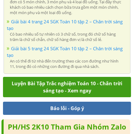
đơn có 5 món chính, 3 món phụ và 4 loại đồ uống. Tại đây thực
khách có bao nhiêu cách chọn bữa trưa gồm một món chính,
một món phụ và một loại đồ uống.
Giải bài 4 trang 24 SGK Toán 10 tập 2 – Chân trời sáng
tạo
Có bao nhiêu số tự nhiên có 3 chữ số, trong đó chữ số hàng
trăm là chữ số chẵn, chữ số hàng đơn vị là chữ số lẻ.
Giải bài 5 trang 24 SGK Toán 10 tập 2 – Chân trời sáng
tạo
An có thể đi từ nhà đến trường theo các con đường như hình
11, trong đó có những con đường đi qua nhà sách.
Luyện Bài Tập Trắc nghiệm Toán 10 - Chân trời
sáng tạo - Xem ngay
Báo lỗi - Góp ý
PH/HS 2K10 Tham Gia Nhóm Zalo